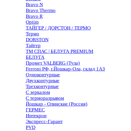
Bravo N
Bravo Thermo
Bravo R
Optim
ТАЙГЕР / ДОРСТОН / ТЕРМО
Термо
DORSTON
Тайгер
ТМ СПАС | БЕЛУГА PREMIUM
БЕЛУГА
Промет VALBERG (Тула)
Ferroni РФ, г.Йошкар-Ола, склад 1АЗ
Одноконтурные
Двухконтурные
Трехконтурные
С зеркалом
С терморазрывом
Йошкар - Олинские (Россия)
ГЕРМЕС
Интекрон
Экспресс-Гарант
PVD