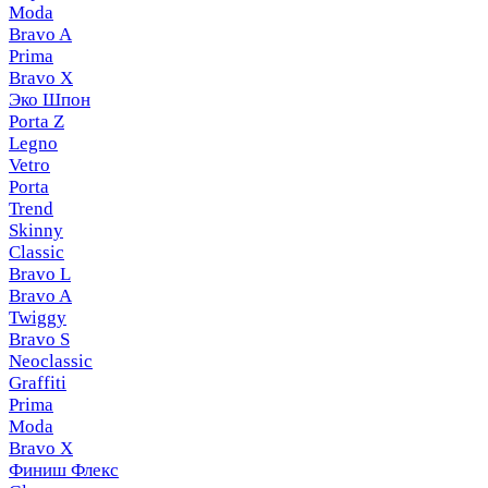
Moda
Bravo A
Prima
Bravo X
Эко Шпон
Porta Z
Legno
Vetro
Porta
Trend
Skinny
Classic
Bravo L
Bravo A
Twiggy
Bravo S
Neoclassic
Graffiti
Prima
Moda
Bravo X
Финиш Флекс