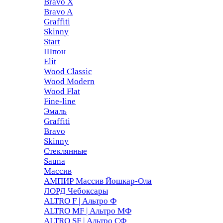
Bravo X
Bravo A
Graffiti
Skinny
Start
Шпон
Elit
Wood Classic
Wood Modern
Wood Flat
Fine-line
Эмаль
Graffiti
Bravo
Skinny
Стеклянные
Sauna
Массив
АМПИР Массив Йошкар-Ола
ЛОРД Чебоксары
ALTRO F | Альтро Ф
ALTRO MF | Альтро МФ
ALTRO SF | Альтро СФ