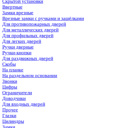
Скрытой установки
Ввертные
Замки врезные
Врезные замки с ручками и защёлками
Для противопожарных дверей
Для металлических дверей
Для профильных дверей
Для легких дверей
Ручки дверные
Ручки-кнопки
Для раздвижных дверей
Скобы
На планке
На раздельном основании
Звонки
Цифры
Ограничители
Доводчики
Для входных дверей
Прочее
Глазки
Цилиндры
Замки