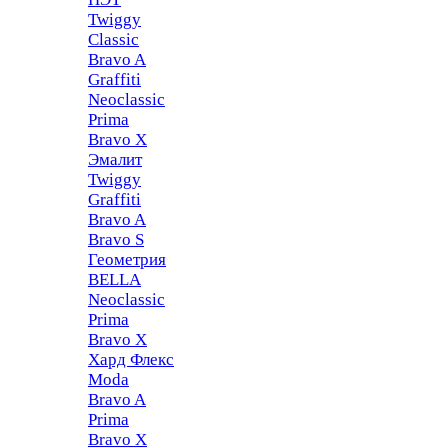
Twiggy
Classic
Bravo A
Graffiti
Neoclassic
Prima
Bravo X
Эмалит
Twiggy
Graffiti
Bravo A
Bravo S
Геометрия
BELLA
Neoclassic
Prima
Bravo X
Хард Флекс
Moda
Bravo A
Prima
Bravo X