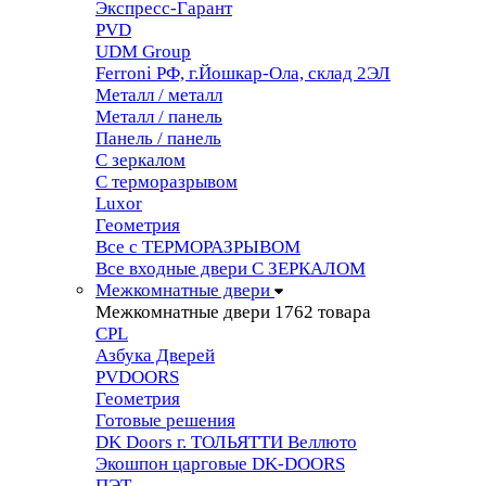
Экспресс-Гарант
PVD
UDM Group
Ferroni РФ, г.Йошкар-Ола, склад 2ЭЛ
Металл / металл
Металл / панель
Панель / панель
С зеркалом
С терморазрывом
Luxor
Геометрия
Все с ТЕРМОРАЗРЫВОМ
Все входные двери С ЗЕРКАЛОМ
Межкомнатные двери
Межкомнатные двери
1762 товара
CPL
Азбука Дверей
PVDOORS
Геометрия
Готовые решения
DK Doors г. ТОЛЬЯТТИ Веллюто
Экошпон царговые DK-DOORS
ПЭТ