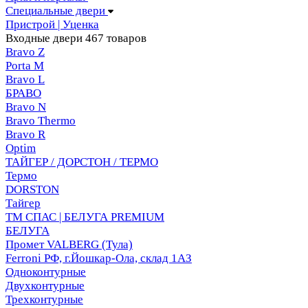
Специальные двери
Пристрой | Уценка
Входные двери
467 товаров
Bravo Z
Porta М
Bravo L
БРАВО
Bravo N
Bravo Thermo
Bravo R
Optim
ТАЙГЕР / ДОРСТОН / ТЕРМО
Термо
DORSTON
Тайгер
ТМ СПАС | БЕЛУГА PREMIUM
БЕЛУГА
Промет VALBERG (Тула)
Ferroni РФ, г.Йошкар-Ола, склад 1АЗ
Одноконтурные
Двухконтурные
Трехконтурные