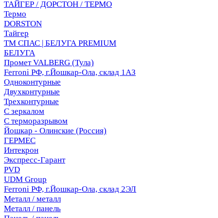
ТАЙГЕР / ДОРСТОН / ТЕРМО
Термо
DORSTON
Тайгер
ТМ СПАС | БЕЛУГА PREMIUM
БЕЛУГА
Промет VALBERG (Тула)
Ferroni РФ, г.Йошкар-Ола, склад 1АЗ
Одноконтурные
Двухконтурные
Трехконтурные
С зеркалом
С терморазрывом
Йошкар - Олинские (Россия)
ГЕРМЕС
Интекрон
Экспресс-Гарант
PVD
UDM Group
Ferroni РФ, г.Йошкар-Ола, склад 2ЭЛ
Металл / металл
Металл / панель