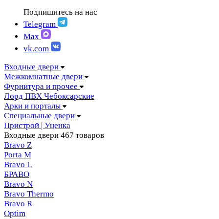
FIGURA | Фигура
АМПИР Массив Йошкар-Ола
Подпишитесь на нас
FELICIA | Феличия
ЛОРД Чебоксары
FUTURISTIC | Футуристик
Telegram
Складные двери
ITALY | Италия
Max
Скрытые двери
KANTRI | Кантри
vk.com
LUMI LINE | Люми лайн
MELFORD | Мелфорд
Входные двери
MIA MARIA | Мия Мария
Межкомнатные двери
MILETTI | Милетти
Фурнитура и прочее
MODERN | Модерн
Лорд ПВХ Чебоксарские
MOLLE | Молле
Арки и порталы
MONTE | Монте
Специальные двери
PRIMA | Прима
Пристрой | Уценка
RENAISSANCE | Ренессанс
Входные двери
467 товаров
RILIEVO | Рильево
Bravo Z
STYLE | Стайл
Porta М
TECHNO | Техно
Bravo L
TOCCO | ТОККО
БРАВО
VILLA KANTRI | Вилла кантри
Bravo N
Bravo Thermo
Bravo R
Optim