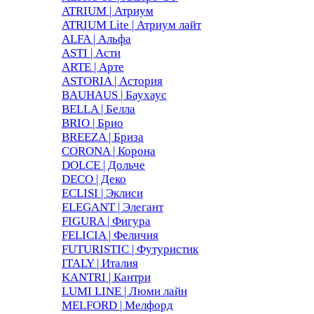
ATRIUM | Атриум
ATRIUM Lite | Атриум лайт
ALFA | Альфа
ASTI | Асти
ARTE | Арте
ASTORIA | Астория
BAUHAUS | Баухаус
BELLA | Белла
BRIO | Брио
BREEZA | Бриза
CORONA | Корона
DOLCE | Дольче
DECO | Деко
ECLISI | Эклиси
ELEGANT | Элегант
FIGURA | Фигура
FELICIA | Феличия
FUTURISTIC | Футуристик
ITALY | Италия
KANTRI | Кантри
LUMI LINE | Люми лайн
MELFORD | Мелфорд