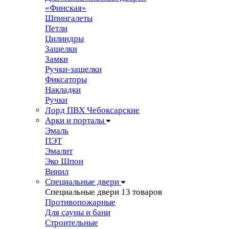
«Финская»
Шпингалеты
Петли
Цилиндры
Защелки
Замки
Ручки-защелки
Фиксаторы
Накладки
Ручки
Лорд ПВХ Чебоксарские
Арки и порталы
Эмаль
ПЭТ
Эмалит
Эко Шпон
Винил
Специальные двери
Специальные двери
13 товаров
Противопожарные
Для сауны и бани
Строительные