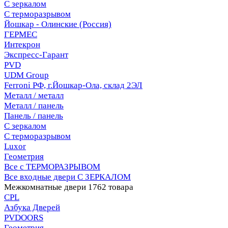
С зеркалом
С терморазрывом
Йошкар - Олинские (Россия)
ГЕРМЕС
Интекрон
Экспресс-Гарант
PVD
UDM Group
Ferroni РФ, г.Йошкар-Ола, склад 2ЭЛ
Металл / металл
Металл / панель
Панель / панель
С зеркалом
С терморазрывом
Luxor
Геометрия
Все с ТЕРМОРАЗРЫВОМ
Все входные двери С ЗЕРКАЛОМ
Межкомнатные двери
1762 товара
CPL
Азбука Дверей
PVDOORS
Геометрия