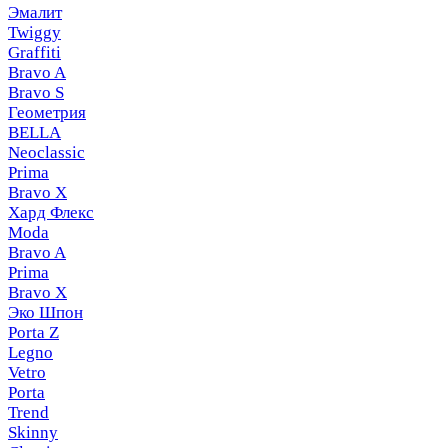
Эмалит
Twiggy
Graffiti
Bravo A
Bravo S
Геометрия
BELLA
Neoclassic
Prima
Bravo X
Хард Флекс
Moda
Bravo A
Prima
Bravo X
Эко Шпон
Porta Z
Legno
Vetro
Porta
Trend
Skinny