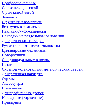
Профессиональные
Со скользящей тягой
С рычажной тягой
Защелки
С ручками в комплекте
Без ручек в комплекте
Накладки/WC-комплекты
Накладки на раздельном основании
Декоративные накладки
Ручки поворотные/wc-комплекты
Цилиндровые механизмы
Поворотники
С индивидуальным ключом
Петли
Скрытой установки для металлических дверей
Декоративная накладка
Стрелы
Аксессуары
Пружинные
Для профильных дверей
Накладные (карточные)
Приварные