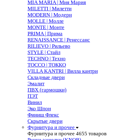
MIA MARIA | Мия Мария
MILETTI | Милетти
MODERN | Модерн
MOLLE | Молле
MONTE | Монте
PRIMA | Прима
RENAISSANCE | Ренессанс
RILIEVO | Рильево
STYLE | Стайл
TECHNO | Техно
TOCCO | ТОККО
VILLA KANTRI | Вилла кантри
Складные двери
Эмалит
ПВХ (гармошки)
ПЭТ
Винил
Эко Шпон
Финиш Флекс
Скрытые двери
Фурнитура и прочее
Фурнитура и прочее
4655 товаров
Ручки защелки (KNOB)