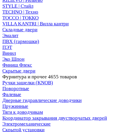
RILIEVO | Рильево
STYLE | Стайл
TECHNO | Техно
TOCCO | ТОККО
VILLA KANTRI | Вилла кантри
Складные двери
Эмалит
ПВХ (гармошки)
ПЭТ
Винил
Эко Шпон
Финиш Флекс
Скрытые двери
Фурнитура и прочее
4655 товаров
Ручки защелки (KNOB)
Поворотные
Фалевые
Дверные гидравлические доводчики
Пружинные
Тяги к доводчикам
Координатор закрывания двустворчатых дверей
Электромеханические
Скрытой установки