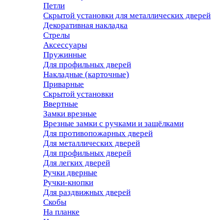
Петли
Скрытой установки для металлических дверей
Декоративная накладка
Стрелы
Аксессуары
Пружинные
Для профильных дверей
Накладные (карточные)
Приварные
Скрытой установки
Ввертные
Замки врезные
Врезные замки с ручками и защёлками
Для противопожарных дверей
Для металлических дверей
Для профильных дверей
Для легких дверей
Ручки дверные
Ручки-кнопки
Для раздвижных дверей
Скобы
На планке