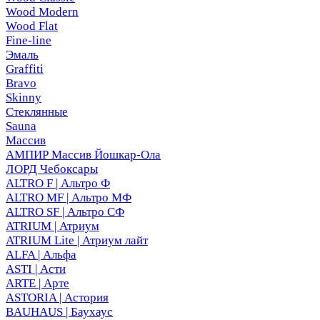
Wood Modern
Wood Flat
Fine-line
Эмаль
Graffiti
Bravo
Skinny
Стеклянные
Sauna
Массив
АМПИР Массив Йошкар-Ола
ЛОРД Чебоксары
ALTRO F | Альтро Ф
ALTRO MF | Альтро МФ
ALTRO SF | Альтро СФ
ATRIUM | Атриум
ATRIUM Lite | Атриум лайт
ALFA | Альфа
ASTI | Асти
ARTE | Арте
ASTORIA | Астория
BAUHAUS | Баухаус