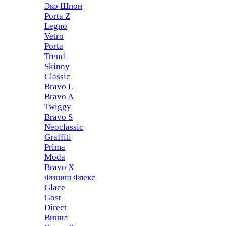
Эко Шпон
Porta Z
Legno
Vetro
Porta
Trend
Skinny
Classic
Bravo L
Bravo A
Twiggy
Bravo S
Neoclassic
Graffiti
Prima
Moda
Bravo X
Финиш Флекс
Glace
Gost
Direct
Винил