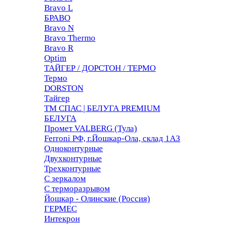
Bravo L
БРАВО
Bravo N
Bravo Thermo
Bravo R
Optim
ТАЙГЕР / ДОРСТОН / ТЕРМО
Термо
DORSTON
Тайгер
ТМ СПАС | БЕЛУГА PREMIUM
БЕЛУГА
Промет VALBERG (Тула)
Ferroni РФ, г.Йошкар-Ола, склад 1АЗ
Одноконтурные
Двухконтурные
Трехконтурные
С зеркалом
С терморазрывом
Йошкар - Олинские (Россия)
ГЕРМЕС
Интекрон