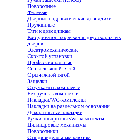
Поворотные
Фалевые
Дверные гидравлические доводчики
Пружинные
Тяги к доводчикам
Координатор закрывания двустворчатых
дверей
Электромеханические
Скрытой установки
Профессиональные
Со скользящей тягой
С рычажной тягой
Защелки
С ручками в комплекте
Без ручек в комплекте
Накладки/WC-комплекты
Накладки на раздельном основании
Декоративные накладки
Ручки поворотные/wc-комплекты
Цилиндровые механизмы
Поворотники
С индивидуальным ключом