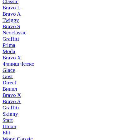
Classic
Bravo L
Bravo A
Twiggy
Bravo S
Neoclassic
Graffiti
Prima
Moda
Bravo X
Финиш Флекс
Glace
Gost
Direct
Винил
Bravo X
Bravo A
Graffiti
Skinny
Start
Шпон
Elit
Wood Classic