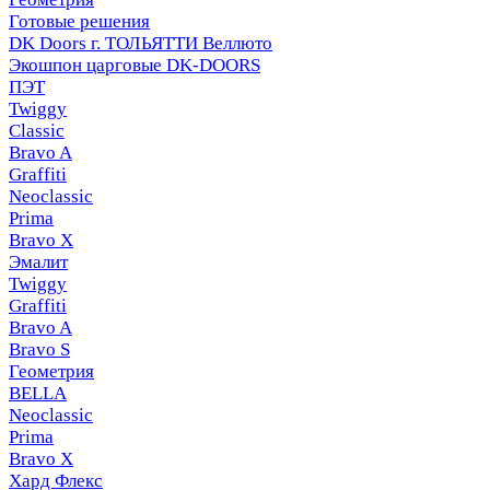
Готовые решения
DK Doors г. ТОЛЬЯТТИ Веллюто
Экошпон царговые DK-DOORS
ПЭТ
Twiggy
Classic
Bravo A
Graffiti
Neoclassic
Prima
Bravo X
Эмалит
Twiggy
Graffiti
Bravo A
Bravo S
Геометрия
BELLA
Neoclassic
Prima
Bravo X
Хард Флекс