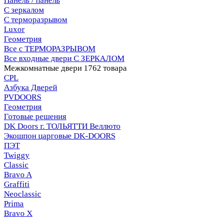
Панель / панель
С зеркалом
С терморазрывом
Luxor
Геометрия
Все с ТЕРМОРАЗРЫВОМ
Все входные двери С ЗЕРКАЛОМ
Межкомнатные двери
1762 товара
CPL
Азбука Дверей
PVDOORS
Геометрия
Готовые решения
DK Doors г. ТОЛЬЯТТИ Веллюто
Экошпон царговые DK-DOORS
ПЭТ
Twiggy
Classic
Bravo A
Graffiti
Neoclassic
Prima
Bravo X