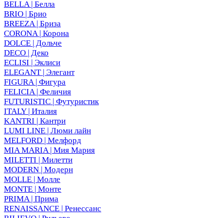
BELLA | Белла
BRIO | Брио
BREEZA | Бриза
CORONA | Корона
DOLCE | Дольче
DECO | Деко
ECLISI | Эклиси
ELEGANT | Элегант
FIGURA | Фигура
FELICIA | Феличия
FUTURISTIC | Футуристик
ITALY | Италия
KANTRI | Кантри
LUMI LINE | Люми лайн
MELFORD | Мелфорд
MIA MARIA | Мия Мария
MILETTI | Милетти
MODERN | Модерн
MOLLE | Молле
MONTE | Монте
PRIMA | Прима
RENAISSANCE | Ренессанс