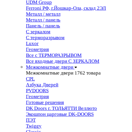
UDM Group
Ferroni РФ, г.Йошкар-Ола, склад 2ЭЛ
Металл / металл
Металл / панель
Панель / панель
С зеркалом
С терморазрывом
Luxor
Геометрия
Все с ТЕРМОРАЗРЫВОМ
Все входные двери С ЗЕРКАЛОМ
Межкомнатные двери
Межкомнатные двери
1762 товара
CPL
Азбука Дверей
PVDOORS
Геометрия
Готовые решения
DK Doors г. ТОЛЬЯТТИ Веллюто
Экошпон царговые DK-DOORS
ПЭТ
Twiggy
Classic