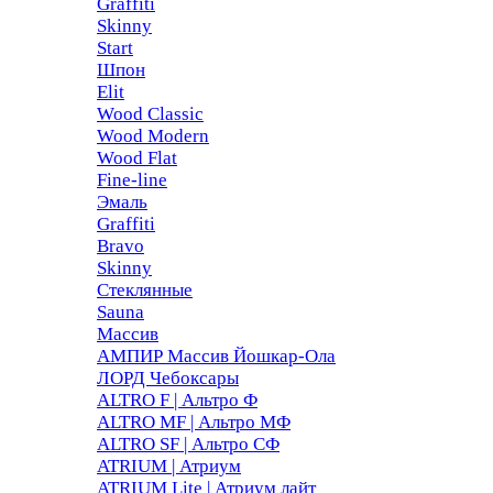
Graffiti
Skinny
Start
Шпон
Elit
Wood Classic
Wood Modern
Wood Flat
Fine-line
Эмаль
Graffiti
Bravo
Skinny
Стеклянные
Sauna
Массив
АМПИР Массив Йошкар-Ола
ЛОРД Чебоксары
ALTRO F | Альтро Ф
ALTRO MF | Альтро МФ
ALTRO SF | Альтро СФ
ATRIUM | Атриум
ATRIUM Lite | Атриум лайт