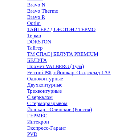
Bravo N
Bravo Thermo
Bravo R
Optim
ТАЙГЕР / ДОРСТОН / ТЕРМО
Термо
DORSTON
Тайгер
ТМ СПАС | БЕЛУГА PREMIUM
БЕЛУГА
Промет VALBERG (Тула)
Ferroni РФ, г.Йошкар-Ола, склад 1АЗ
Одноконтурные
Двухконтурные
Трехконтурные
С зеркалом
С терморазрывом
Йошкар - Олинские (Россия)
ГЕРМЕС
Интекрон
Экспресс-Гарант
PVD