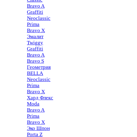
Bravo A
Graffiti
Neoclassic
Prima
Bravo X
Эмалит
Twiggy
Graffiti
Bravo A
Bravo S
Геометрия
BELLA
Neoclassic
Prima
Bravo X
Хард Флекс
Moda
Bravo A
Prima
Bravo X
Эко Шпон
Porta Z