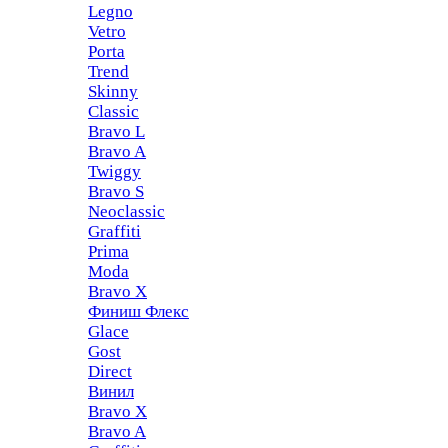
Legno
Vetro
Porta
Trend
Skinny
Classic
Bravo L
Bravo A
Twiggy
Bravo S
Neoclassic
Graffiti
Prima
Moda
Bravo X
Финиш Флекс
Glace
Gost
Direct
Винил
Bravo X
Bravo A