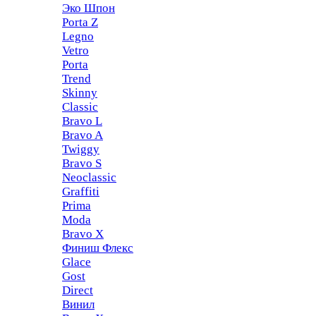
Эко Шпон
Porta Z
Legno
Vetro
Porta
Trend
Skinny
Classic
Bravo L
Bravo A
Twiggy
Bravo S
Neoclassic
Graffiti
Prima
Moda
Bravo X
Финиш Флекс
Glace
Gost
Direct
Винил