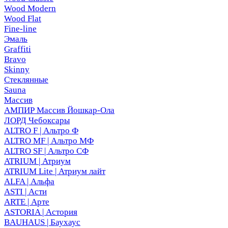
Wood Modern
Wood Flat
Fine-line
Эмаль
Graffiti
Bravo
Skinny
Стеклянные
Sauna
Массив
АМПИР Массив Йошкар-Ола
ЛОРД Чебоксары
ALTRO F | Альтро Ф
ALTRO MF | Альтро МФ
ALTRO SF | Альтро СФ
ATRIUM | Атриум
ATRIUM Lite | Атриум лайт
ALFA | Альфа
ASTI | Асти
ARTE | Арте
ASTORIA | Астория
BAUHAUS | Баухаус