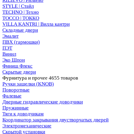
RILIEVO | Рильево
STYLE | Стайл
TECHNO | Техно
TOCCO | ТОККО
VILLA KANTRI | Вилла кантри
Складные двери
Эмалит
ПВХ (гармошки)
ПЭТ
Винил
Эко Шпон
Финиш Флекс
Скрытые двери
Фурнитура и прочее
4655 товаров
Ручки защелки (KNOB)
Поворотные
Фалевые
Дверные гидравлические доводчики
Пружинные
Тяги к доводчикам
Координатор закрывания двустворчатых дверей
Электромеханические
Скрытой установки