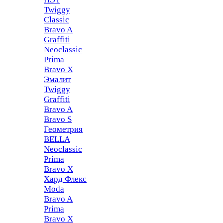
Twiggy
Classic
Bravo A
Graffiti
Neoclassic
Prima
Bravo X
Эмалит
Twiggy
Graffiti
Bravo A
Bravo S
Геометрия
BELLA
Neoclassic
Prima
Bravo X
Хард Флекс
Moda
Bravo A
Prima
Bravo X