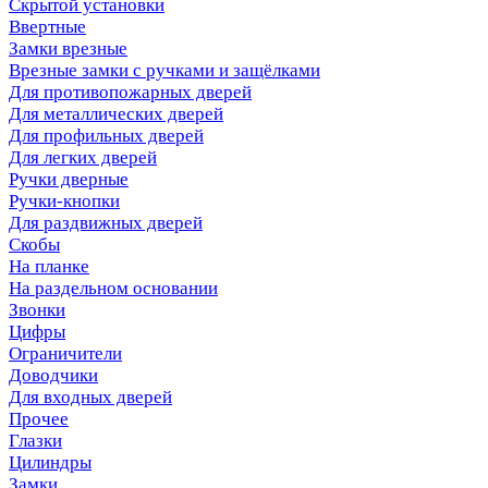
Скрытой установки
Ввертные
Замки врезные
Врезные замки с ручками и защёлками
Для противопожарных дверей
Для металлических дверей
Для профильных дверей
Для легких дверей
Ручки дверные
Ручки-кнопки
Для раздвижных дверей
Скобы
На планке
На раздельном основании
Звонки
Цифры
Ограничители
Доводчики
Для входных дверей
Прочее
Глазки
Цилиндры
Замки