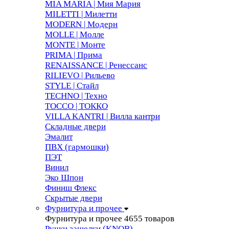
MIA MARIA | Мия Мария
MILETTI | Милетти
MODERN | Модерн
MOLLE | Молле
MONTE | Монте
PRIMA | Прима
RENAISSANCE | Ренессанс
RILIEVO | Рильево
STYLE | Стайл
TECHNO | Техно
TOCCO | ТОККО
VILLA KANTRI | Вилла кантри
Складные двери
Эмалит
ПВХ (гармошки)
ПЭТ
Винил
Эко Шпон
Финиш Флекс
Скрытые двери
Фурнитура и прочее
Фурнитура и прочее
4655 товаров
Ручки защелки (KNOB)