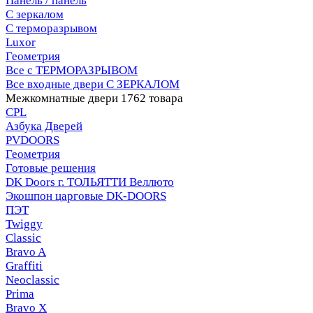
Панель / панель
С зеркалом
С терморазрывом
Luxor
Геометрия
Все с ТЕРМОРАЗРЫВОМ
Все входные двери С ЗЕРКАЛОМ
Межкомнатные двери
1762 товара
CPL
Азбука Дверей
PVDOORS
Геометрия
Готовые решения
DK Doors г. ТОЛЬЯТТИ Веллюто
Экошпон царговые DK-DOORS
ПЭТ
Twiggy
Classic
Bravo A
Graffiti
Neoclassic
Prima
Bravo X