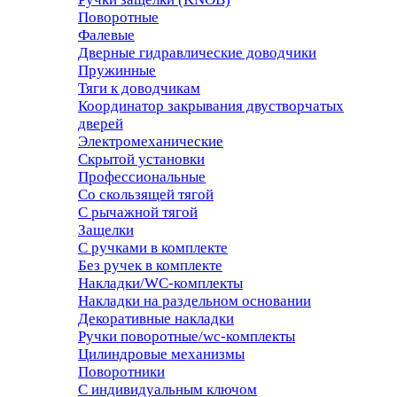
Поворотные
Фалевые
Дверные гидравлические доводчики
Пружинные
Тяги к доводчикам
Координатор закрывания двустворчатых
дверей
Электромеханические
Скрытой установки
Профессиональные
Со скользящей тягой
С рычажной тягой
Защелки
С ручками в комплекте
Без ручек в комплекте
Накладки/WC-комплекты
Накладки на раздельном основании
Декоративные накладки
Ручки поворотные/wc-комплекты
Цилиндровые механизмы
Поворотники
С индивидуальным ключом