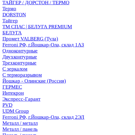
ТАЙГЕР / ДОРСТОН / ТЕРМО
Термо
DORSTON
Тайгер
ТМ СПАС | БЕЛУГА PREMIUM
БЕЛУГА
Промет VALBERG (Тула)
Ferroni РФ, г.Йошкар-Ола, склад 1АЗ
Одноконтурные
Двухконтурные
Трехконтурные
С зеркалом
С терморазрывом
Йошкар - Олинские (Россия)
ГЕРМЕС
Интекрон
Экспресс-Гарант
PVD
UDM Group
Ferroni РФ, г.Йошкар-Ола, склад 2ЭЛ
Металл / металл
Металл / панель