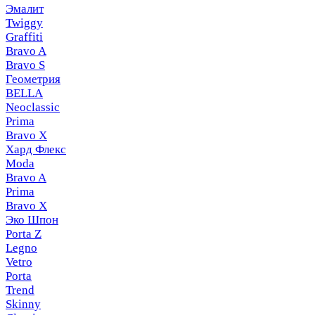
Эмалит
Twiggy
Graffiti
Bravo A
Bravo S
Геометрия
BELLA
Neoclassic
Prima
Bravo X
Хард Флекс
Moda
Bravo A
Prima
Bravo X
Эко Шпон
Porta Z
Legno
Vetro
Porta
Trend
Skinny