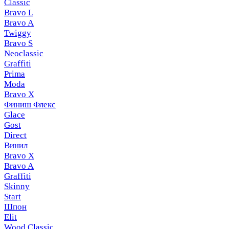
Classic
Bravo L
Bravo A
Twiggy
Bravo S
Neoclassic
Graffiti
Prima
Moda
Bravo X
Финиш Флекс
Glace
Gost
Direct
Винил
Bravo X
Bravo A
Graffiti
Skinny
Start
Шпон
Elit
Wood Classic