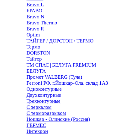
Bravo L
БРАВО
Bravo N
Bravo Thermo
Bravo R
Optim
ТАЙГЕР / ДОРСТОН / ТЕРМО
Термо
DORSTON
Тайгер
ТМ СПАС | БЕЛУГА PREMIUM
БЕЛУГА
Промет VALBERG (Тула)
Ferroni РФ, г.Йошкар-Ола, склад 1АЗ
Одноконтурные
Двухконтурные
Трехконтурные
С зеркалом
С терморазрывом
Йошкар - Олинские (Россия)
ГЕРМЕС
Интекрон