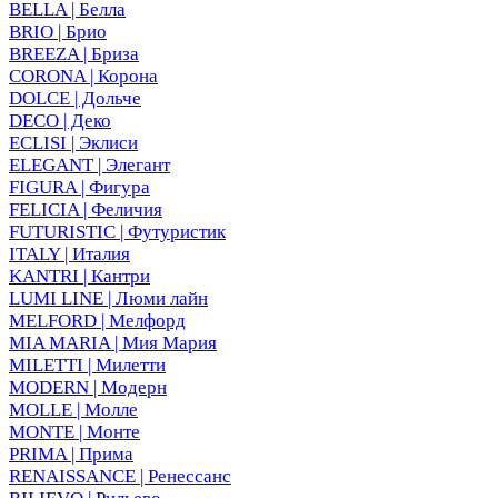
BELLA | Белла
BRIO | Брио
BREEZA | Бриза
CORONA | Корона
DOLCE | Дольче
DECO | Деко
ECLISI | Эклиси
ELEGANT | Элегант
FIGURA | Фигура
FELICIA | Феличия
FUTURISTIC | Футуристик
ITALY | Италия
KANTRI | Кантри
LUMI LINE | Люми лайн
MELFORD | Мелфорд
MIA MARIA | Мия Мария
MILETTI | Милетти
MODERN | Модерн
MOLLE | Молле
MONTE | Монте
PRIMA | Прима
RENAISSANCE | Ренессанс