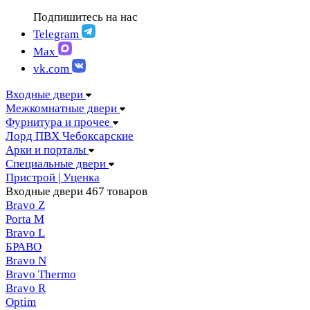
FIGURA | Фигура
АМПИР Массив Йошкар-Ола
Подпишитесь на нас
FELICIA | Феличия
ЛОРД Чебоксары
FUTURISTIC | Футуристик
Telegram
Складные двери
ITALY | Италия
Max
Скрытые двери
KANTRI | Кантри
vk.com
LUMI LINE | Люми лайн
MELFORD | Мелфорд
Входные двери
MIA MARIA | Мия Мария
Межкомнатные двери
MILETTI | Милетти
Фурнитура и прочее
MODERN | Модерн
Лорд ПВХ Чебоксарские
MOLLE | Молле
Арки и порталы
MONTE | Монте
Специальные двери
PRIMA | Прима
Пристрой | Уценка
RENAISSANCE | Ренессанс
Входные двери
467 товаров
RILIEVO | Рильево
Bravo Z
STYLE | Стайл
Porta М
TECHNO | Техно
Bravo L
TOCCO | ТОККО
БРАВО
VILLA KANTRI | Вилла кантри
Bravo N
Bravo Thermo
Bravo R
Optim