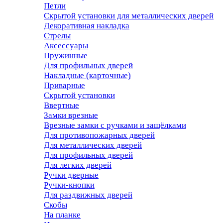
Петли
Скрытой установки для металлических дверей
Декоративная накладка
Стрелы
Аксессуары
Пружинные
Для профильных дверей
Накладные (карточные)
Приварные
Скрытой установки
Ввертные
Замки врезные
Врезные замки с ручками и защёлками
Для противопожарных дверей
Для металлических дверей
Для профильных дверей
Для легких дверей
Ручки дверные
Ручки-кнопки
Для раздвижных дверей
Скобы
На планке