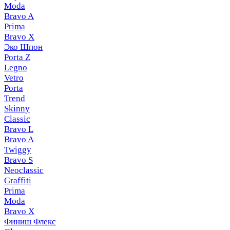
Moda
Bravo A
Prima
Bravo X
Эко Шпон
Porta Z
Legno
Vetro
Porta
Trend
Skinny
Classic
Bravo L
Bravo A
Twiggy
Bravo S
Neoclassic
Graffiti
Prima
Moda
Bravo X
Финиш Флекс