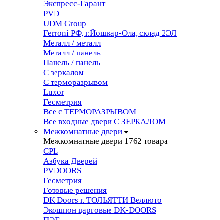
Экспресс-Гарант
PVD
UDM Group
Ferroni РФ, г.Йошкар-Ола, склад 2ЭЛ
Металл / металл
Металл / панель
Панель / панель
С зеркалом
С терморазрывом
Luxor
Геометрия
Все с ТЕРМОРАЗРЫВОМ
Все входные двери С ЗЕРКАЛОМ
Межкомнатные двери
Межкомнатные двери
1762 товара
CPL
Азбука Дверей
PVDOORS
Геометрия
Готовые решения
DK Doors г. ТОЛЬЯТТИ Веллюто
Экошпон царговые DK-DOORS
ПЭТ