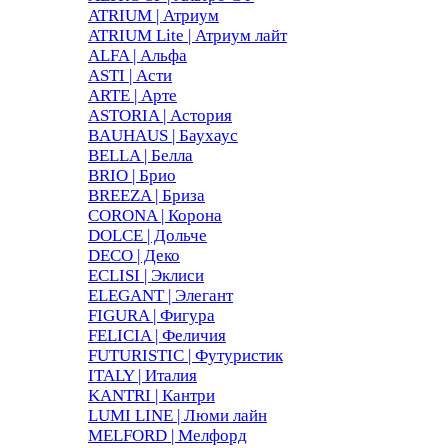
ATRIUM | Атриум
ATRIUM Lite | Атриум лайт
ALFA | Альфа
ASTI | Асти
ARTE | Арте
ASTORIA | Астория
BAUHAUS | Баухаус
BELLA | Белла
BRIO | Брио
BREEZA | Бриза
CORONA | Корона
DOLCE | Дольче
DECO | Деко
ECLISI | Эклиси
ELEGANT | Элегант
FIGURA | Фигура
FELICIA | Феличия
FUTURISTIC | Футуристик
ITALY | Италия
KANTRI | Кантри
LUMI LINE | Люми лайн
MELFORD | Мелфорд