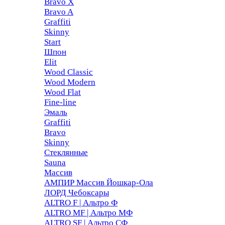
Bravo X
Bravo A
Graffiti
Skinny
Start
Шпон
Elit
Wood Classic
Wood Modern
Wood Flat
Fine-line
Эмаль
Graffiti
Bravo
Skinny
Стеклянные
Sauna
Массив
АМПИР Массив Йошкар-Ола
ЛОРД Чебоксары
ALTRO F | Альтро Ф
ALTRO MF | Альтро МФ
ALTRO SF | Альтро СФ