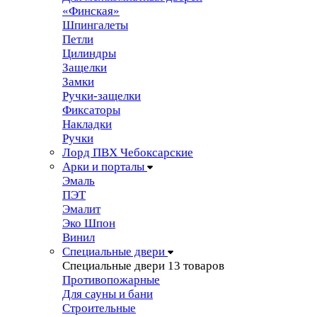
«Финская»
Шпингалеты
Петли
Цилиндры
Защелки
Замки
Ручки-защелки
Фиксаторы
Накладки
Ручки
Лорд ПВХ Чебоксарские
Арки и порталы
Эмаль
ПЭТ
Эмалит
Эко Шпон
Винил
Специальные двери
Специальные двери
13 товаров
Противопожарные
Для сауны и бани
Строительные