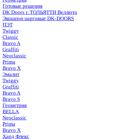
Готовые решения
DK Doors г. ТОЛЬЯТТИ Веллюто
Экошпон царговые DK-DOORS
ПЭТ
Twiggy
Classic
Bravo A
Graffiti
Neoclassic
Prima
Bravo X
Эмалит
Twiggy
Graffiti
Bravo A
Bravo S
Геометрия
BELLA
Neoclassic
Prima
Bravo X
Хард Флекс