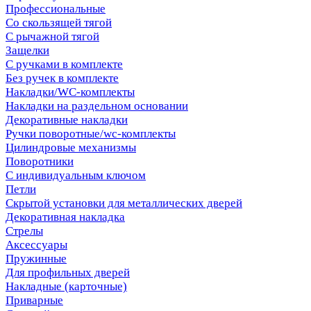
Профессиональные
Со скользящей тягой
С рычажной тягой
Защелки
С ручками в комплекте
Без ручек в комплекте
Накладки/WC-комплекты
Накладки на раздельном основании
Декоративные накладки
Ручки поворотные/wc-комплекты
Цилиндровые механизмы
Поворотники
С индивидуальным ключом
Петли
Скрытой установки для металлических дверей
Декоративная накладка
Стрелы
Аксессуары
Пружинные
Для профильных дверей
Накладные (карточные)
Приварные