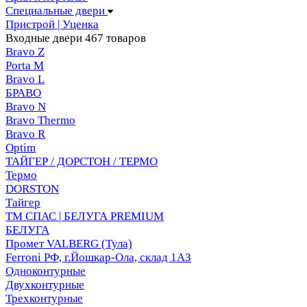
Специальные двери
Пристрой | Уценка
Входные двери
467 товаров
Bravo Z
Porta М
Bravo L
БРАВО
Bravo N
Bravo Thermo
Bravo R
Optim
ТАЙГЕР / ДОРСТОН / ТЕРМО
Термо
DORSTON
Тайгер
ТМ СПАС | БЕЛУГА PREMIUM
БЕЛУГА
Промет VALBERG (Тула)
Ferroni РФ, г.Йошкар-Ола, склад 1АЗ
Одноконтурные
Двухконтурные
Трехконтурные