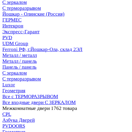
С зеркалом
С терморазрывом
Йошкар - Олинские (Россия)
ГЕРМЕС
Интекрон
Экспресс-Гарант
PVD
UDM Group
Ferroni РФ, г.Йошкар-Ола, склад 2ЭЛ
Металл / металл
Металл / панель
Панель / панель
С зеркалом
С терморазрывом
Luxor
Геометрия
Все с ТЕРМОРАЗРЫВОМ
Все входные двери С ЗЕРКАЛОМ
Межкомнатные двери
1762 товара
CPL
Азбука Дверей
PVDOORS
Геометрия