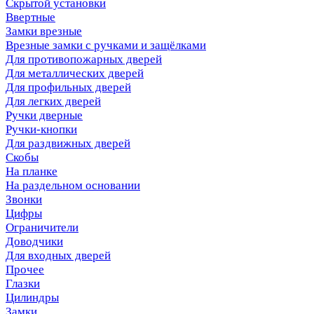
Скрытой установки
Ввертные
Замки врезные
Врезные замки с ручками и защёлками
Для противопожарных дверей
Для металлических дверей
Для профильных дверей
Для легких дверей
Ручки дверные
Ручки-кнопки
Для раздвижных дверей
Скобы
На планке
На раздельном основании
Звонки
Цифры
Ограничители
Доводчики
Для входных дверей
Прочее
Глазки
Цилиндры
Замки