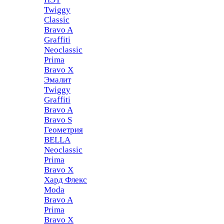
Twiggy
Classic
Bravo A
Graffiti
Neoclassic
Prima
Bravo X
Эмалит
Twiggy
Graffiti
Bravo A
Bravo S
Геометрия
BELLA
Neoclassic
Prima
Bravo X
Хард Флекс
Moda
Bravo A
Prima
Bravo X