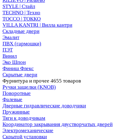
RILIEVO | Рильево
STYLE | Стайл
TECHNO | Техно
TOCCO | ТОККО
VILLA KANTRI | Вилла кантри
Складные двери
Эмалит
ПВХ (гармошки)
ПЭТ
Винил
Эко Шпон
Финиш Флекс
Скрытые двери
Фурнитура и прочее
4655 товаров
Ручки защелки (KNOB)
Поворотные
Фалевые
Дверные гидравлические доводчики
Пружинные
Тяги к доводчикам
Координатор закрывания двустворчатых дверей
Электромеханические
Скрытой установки