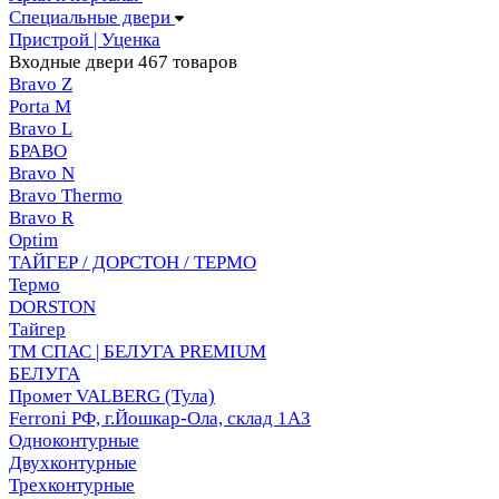
Специальные двери
Пристрой | Уценка
Входные двери
467 товаров
Bravo Z
Porta М
Bravo L
БРАВО
Bravo N
Bravo Thermo
Bravo R
Optim
ТАЙГЕР / ДОРСТОН / ТЕРМО
Термо
DORSTON
Тайгер
ТМ СПАС | БЕЛУГА PREMIUM
БЕЛУГА
Промет VALBERG (Тула)
Ferroni РФ, г.Йошкар-Ола, склад 1АЗ
Одноконтурные
Двухконтурные
Трехконтурные