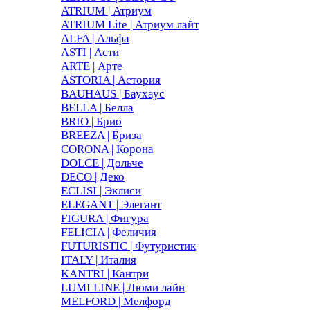
ATRIUM | Атриум
ATRIUM Lite | Атриум лайт
ALFA | Альфа
ASTI | Асти
ARTE | Арте
ASTORIA | Астория
BAUHAUS | Баухаус
BELLA | Белла
BRIO | Брио
BREEZA | Бриза
CORONA | Корона
DOLCE | Дольче
DECO | Деко
ECLISI | Эклиси
ELEGANT | Элегант
FIGURA | Фигура
FELICIA | Феличия
FUTURISTIC | Футуристик
ITALY | Италия
KANTRI | Кантри
LUMI LINE | Люми лайн
MELFORD | Мелфорд