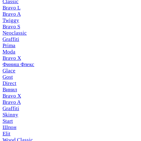
Classic
Bravo L
Bravo A
Twiggy
Bravo S
Neoclassic
Graffiti
Prima
Moda
Bravo X
Финиш Флекс
Glace
Gost
Direct
Винил
Bravo X
Bravo A
Graffiti
Skinny
Start
Шпон
Elit
Wood Classic