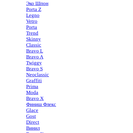
Эко Шпон
Porta Z
Legno
Vetro
Porta
Trend
Skinny
Classic
Bravo L
Bravo A
Twiggy
Bravo S
Neoclassic
Graffiti
Prima
Moda
Bravo X
Финиш Флекс
Glace
Gost
Direct
Винил