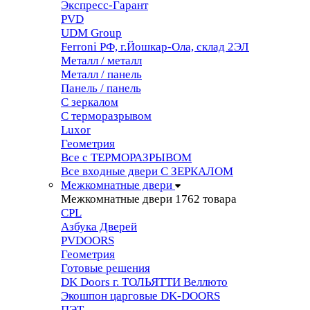
Экспресс-Гарант
PVD
UDM Group
Ferroni РФ, г.Йошкар-Ола, склад 2ЭЛ
Металл / металл
Металл / панель
Панель / панель
С зеркалом
С терморазрывом
Luxor
Геометрия
Все с ТЕРМОРАЗРЫВОМ
Все входные двери С ЗЕРКАЛОМ
Межкомнатные двери
Межкомнатные двери
1762 товара
CPL
Азбука Дверей
PVDOORS
Геометрия
Готовые решения
DK Doors г. ТОЛЬЯТТИ Веллюто
Экошпон царговые DK-DOORS
ПЭТ