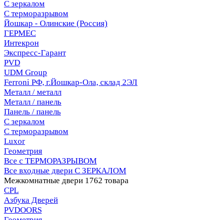
С зеркалом
С терморазрывом
Йошкар - Олинские (Россия)
ГЕРМЕС
Интекрон
Экспресс-Гарант
PVD
UDM Group
Ferroni РФ, г.Йошкар-Ола, склад 2ЭЛ
Металл / металл
Металл / панель
Панель / панель
С зеркалом
С терморазрывом
Luxor
Геометрия
Все с ТЕРМОРАЗРЫВОМ
Все входные двери С ЗЕРКАЛОМ
Межкомнатные двери
1762 товара
CPL
Азбука Дверей
PVDOORS
Геометрия