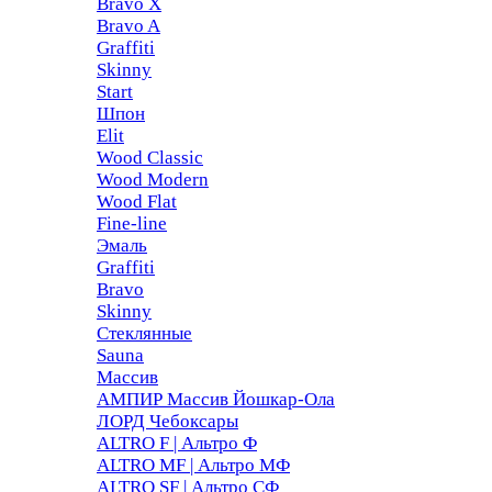
Bravo X
Bravo A
Graffiti
Skinny
Start
Шпон
Elit
Wood Classic
Wood Modern
Wood Flat
Fine-line
Эмаль
Graffiti
Bravo
Skinny
Стеклянные
Sauna
Массив
АМПИР Массив Йошкар-Ола
ЛОРД Чебоксары
ALTRO F | Альтро Ф
ALTRO MF | Альтро МФ
ALTRO SF | Альтро СФ