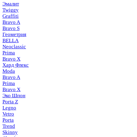
Эмалит
Twiggy
Graffiti
Bravo A
Bravo S
Геометрия
BELLA
Neoclassic
Prima
Bravo X
Хард Флекс
Moda
Bravo A
Prima
Bravo X
Эко Шпон
Porta Z
Legno
Vetro
Porta
Trend
Skinny