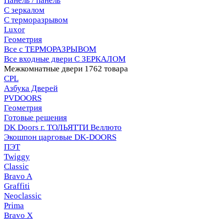
Панель / панель
С зеркалом
С терморазрывом
Luxor
Геометрия
Все с ТЕРМОРАЗРЫВОМ
Все входные двери С ЗЕРКАЛОМ
Межкомнатные двери
1762 товара
CPL
Азбука Дверей
PVDOORS
Геометрия
Готовые решения
DK Doors г. ТОЛЬЯТТИ Веллюто
Экошпон царговые DK-DOORS
ПЭТ
Twiggy
Classic
Bravo A
Graffiti
Neoclassic
Prima
Bravo X