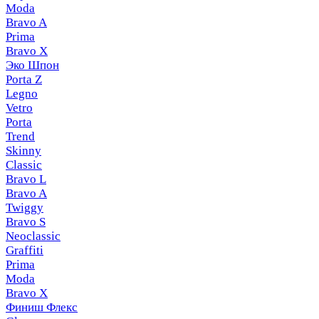
Moda
Bravo A
Prima
Bravo X
Эко Шпон
Porta Z
Legno
Vetro
Porta
Trend
Skinny
Classic
Bravo L
Bravo A
Twiggy
Bravo S
Neoclassic
Graffiti
Prima
Moda
Bravo X
Финиш Флекс