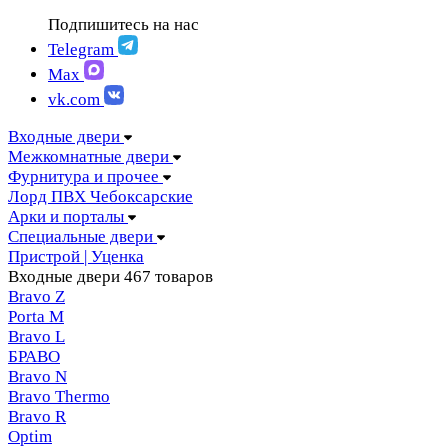
FIGURA | Фигура
АМПИР Массив Йошкар-Ола
Подпишитесь на нас
FELICIA | Феличия
ЛОРД Чебоксары
FUTURISTIC | Футуристик
Telegram
Складные двери
ITALY | Италия
Max
Скрытые двери
KANTRI | Кантри
vk.com
LUMI LINE | Люми лайн
MELFORD | Мелфорд
Входные двери
MIA MARIA | Мия Мария
Межкомнатные двери
MILETTI | Милетти
Фурнитура и прочее
MODERN | Модерн
Лорд ПВХ Чебоксарские
MOLLE | Молле
Арки и порталы
MONTE | Монте
Специальные двери
PRIMA | Прима
Пристрой | Уценка
RENAISSANCE | Ренессанс
Входные двери
467 товаров
RILIEVO | Рильево
Bravo Z
STYLE | Стайл
Porta М
TECHNO | Техно
Bravo L
TOCCO | ТОККО
БРАВО
VILLA KANTRI | Вилла кантри
Bravo N
Bravo Thermo
Bravo R
Optim