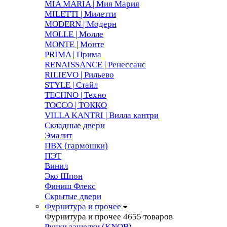
MIA MARIA | Мия Мария
MILETTI | Милетти
MODERN | Модерн
MOLLE | Молле
MONTE | Монте
PRIMA | Прима
RENAISSANCE | Ренессанс
RILIEVO | Рильево
STYLE | Стайл
TECHNO | Техно
TOCCO | ТОККО
VILLA KANTRI | Вилла кантри
Складные двери
Эмалит
ПВХ (гармошки)
ПЭТ
Винил
Эко Шпон
Финиш Флекс
Скрытые двери
Фурнитура и прочее
Фурнитура и прочее
4655 товаров
Ручки защелки (KNOB)