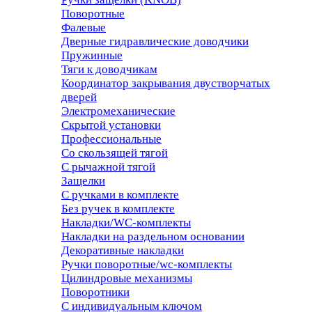
Поворотные
Фалевые
Дверные гидравлические доводчики
Пружинные
Тяги к доводчикам
Координатор закрывания двустворчатых
дверей
Электромеханические
Скрытой установки
Профессиональные
Со скользящей тягой
С рычажной тягой
Защелки
С ручками в комплекте
Без ручек в комплекте
Накладки/WC-комплекты
Накладки на раздельном основании
Декоративные накладки
Ручки поворотные/wc-комплекты
Цилиндровые механизмы
Поворотники
С индивидуальным ключом