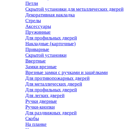
Петли
Скрытой установки для металлических дверей
Декоративная накладка
Стрелы
Аксессуары
Пружинные
Для профильных дверей
Накладные (карточные)
Приварные
Скрытой установки
Ввертные
Замки врезные
Врезные замки с ручками и защёлками
Для противопожарных дверей
Для металлических дверей
Для профильных дверей
Для легких дверей
Ручки дверные
Ручки-кнопки
Для раздвижных дверей
Скобы
На планке