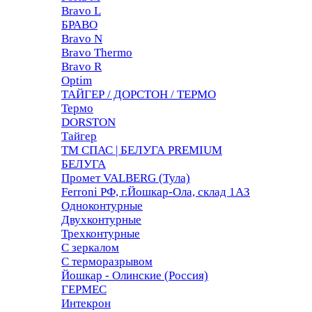
Bravo L
БРАВО
Bravo N
Bravo Thermo
Bravo R
Optim
ТАЙГЕР / ДОРСТОН / ТЕРМО
Термо
DORSTON
Тайгер
ТМ СПАС | БЕЛУГА PREMIUM
БЕЛУГА
Промет VALBERG (Тула)
Ferroni РФ, г.Йошкар-Ола, склад 1АЗ
Одноконтурные
Двухконтурные
Трехконтурные
С зеркалом
С терморазрывом
Йошкар - Олинские (Россия)
ГЕРМЕС
Интекрон