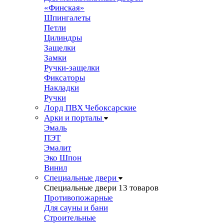
«Финская»
Шпингалеты
Петли
Цилиндры
Защелки
Замки
Ручки-защелки
Фиксаторы
Накладки
Ручки
Лорд ПВХ Чебоксарские
Арки и порталы
Эмаль
ПЭТ
Эмалит
Эко Шпон
Винил
Специальные двери
Специальные двери
13 товаров
Противопожарные
Для сауны и бани
Строительные