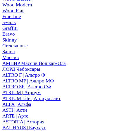
Wood Modern
Wood Flat
Fine-line
Эмаль
Graffiti
Bravo
Skinny
Стеклянные
Sauna
Массив
АМПИР Массив Йошкар-Ола
ЛОРД Чебоксары
ALTRO F | Альтро Ф
ALTRO MF | Альтро МФ
ALTRO SF | Альтро СФ
ATRIUM | Атриум
ATRIUM Lite | Атриум лайт
ALFA | Альфа
ASTI | Асти
ARTE | Арте
ASTORIA | Астория
BAUHAUS | Баухаус