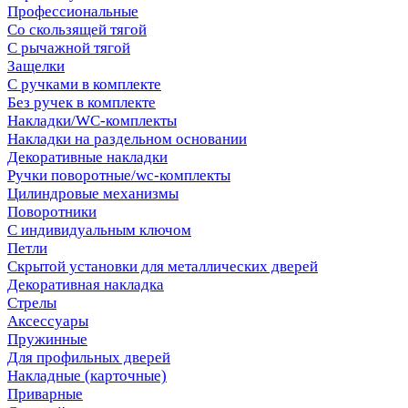
Профессиональные
Со скользящей тягой
С рычажной тягой
Защелки
С ручками в комплекте
Без ручек в комплекте
Накладки/WC-комплекты
Накладки на раздельном основании
Декоративные накладки
Ручки поворотные/wc-комплекты
Цилиндровые механизмы
Поворотники
С индивидуальным ключом
Петли
Скрытой установки для металлических дверей
Декоративная накладка
Стрелы
Аксессуары
Пружинные
Для профильных дверей
Накладные (карточные)
Приварные