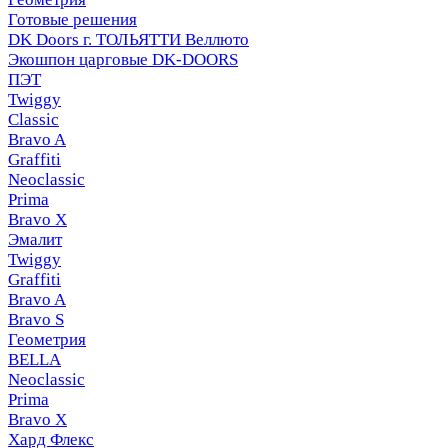
Готовые решения
DK Doors г. ТОЛЬЯТТИ Веллюто
Экошпон царговые DK-DOORS
ПЭТ
Twiggy
Classic
Bravo A
Graffiti
Neoclassic
Prima
Bravo X
Эмалит
Twiggy
Graffiti
Bravo A
Bravo S
Геометрия
BELLA
Neoclassic
Prima
Bravo X
Хард Флекс