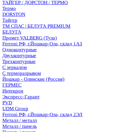
ТАЙГЕР / ДОРСТОН / ТЕРМО
Термо
DORSTON
Тайгер
ТМ СПАС | БЕЛУГА PREMIUM
БЕЛУГА
Промет VALBERG (Тула)
Ferroni РФ, г.Йошкар-Ола, склад 1АЗ
Одноконтурные
Двухконтурные
Трехконтурные
С зеркалом
С терморазрывом
Йошкар - Олинские (Россия)
ГЕРМЕС
Интекрон
Экспресс-Гарант
PVD
UDM Group
Ferroni РФ, г.Йошкар-Ола, склад 2ЭЛ
Металл / металл
Металл / панель