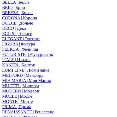
BELLA | Белла
BRIO | Брио
BREEZA | Бриза
CORONA | Корона
DOLCE | Дольче
DECO | Деко
ECLISI | Эклиси
ELEGANT | Элегант
FIGURA | Фигура
FELICIA | Феличия
FUTURISTIC | Футуристик
ITALY | Италия
KANTRI | Кантри
LUMI LINE | Люми лайн
MELFORD | Мелфорд
MIA MARIA | Мия Мария
MILETTI | Милетти
MODERN | Модерн
MOLLE | Молле
MONTE | Монте
PRIMA | Прима
RENAISSANCE | Ренессанс