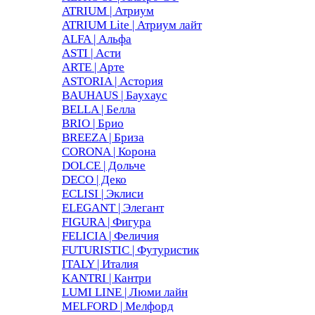
ATRIUM | Атриум
ATRIUM Lite | Атриум лайт
ALFA | Альфа
ASTI | Асти
ARTE | Арте
ASTORIA | Астория
BAUHAUS | Баухаус
BELLA | Белла
BRIO | Брио
BREEZA | Бриза
CORONA | Корона
DOLCE | Дольче
DECO | Деко
ECLISI | Эклиси
ELEGANT | Элегант
FIGURA | Фигура
FELICIA | Феличия
FUTURISTIC | Футуристик
ITALY | Италия
KANTRI | Кантри
LUMI LINE | Люми лайн
MELFORD | Мелфорд