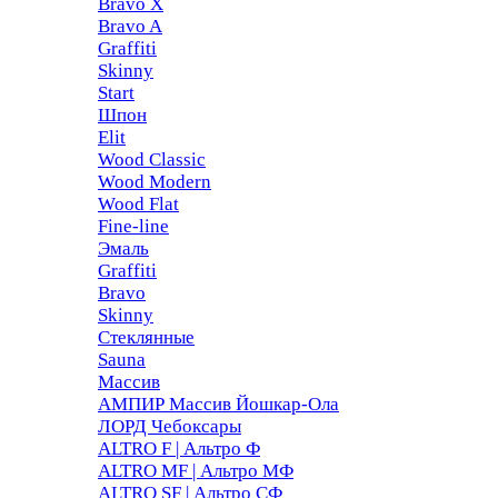
Bravo X
Bravo A
Graffiti
Skinny
Start
Шпон
Elit
Wood Classic
Wood Modern
Wood Flat
Fine-line
Эмаль
Graffiti
Bravo
Skinny
Стеклянные
Sauna
Массив
АМПИР Массив Йошкар-Ола
ЛОРД Чебоксары
ALTRO F | Альтро Ф
ALTRO MF | Альтро МФ
ALTRO SF | Альтро СФ