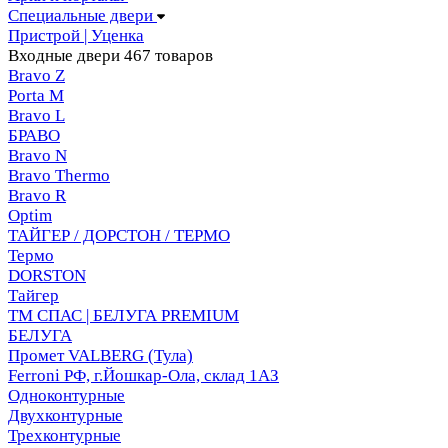
Специальные двери
Пристрой | Уценка
Входные двери
467 товаров
Bravo Z
Porta М
Bravo L
БРАВО
Bravo N
Bravo Thermo
Bravo R
Optim
ТАЙГЕР / ДОРСТОН / ТЕРМО
Термо
DORSTON
Тайгер
ТМ СПАС | БЕЛУГА PREMIUM
БЕЛУГА
Промет VALBERG (Тула)
Ferroni РФ, г.Йошкар-Ола, склад 1АЗ
Одноконтурные
Двухконтурные
Трехконтурные