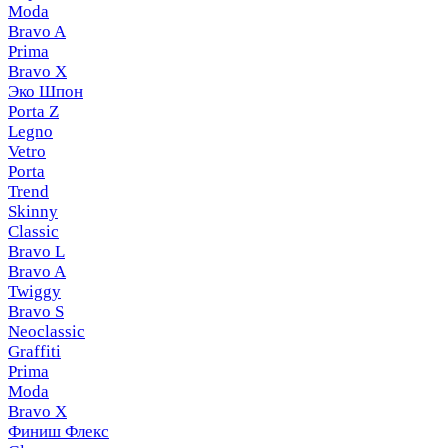
Moda
Bravo A
Prima
Bravo X
Эко Шпон
Porta Z
Legno
Vetro
Porta
Trend
Skinny
Classic
Bravo L
Bravo A
Twiggy
Bravo S
Neoclassic
Graffiti
Prima
Moda
Bravo X
Финиш Флекс