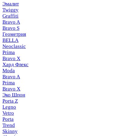
Эмалит
Twiggy
Graffiti
Bravo A
Bravo S
Геометрия
BELLA
Neoclassic
Prima
Bravo X
Хард Флекс
Moda
Bravo A
Prima
Bravo X
Эко Шпон
Porta Z
Legno
Vetro
Porta
Trend
Skinny