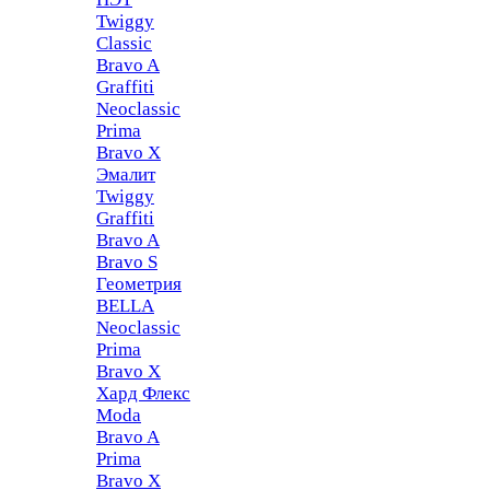
Twiggy
Classic
Bravo A
Graffiti
Neoclassic
Prima
Bravo X
Эмалит
Twiggy
Graffiti
Bravo A
Bravo S
Геометрия
BELLA
Neoclassic
Prima
Bravo X
Хард Флекс
Moda
Bravo A
Prima
Bravo X