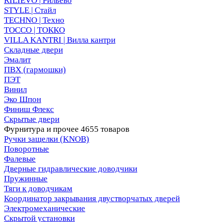
RILIEVO | Рильево
STYLE | Стайл
TECHNO | Техно
TOCCO | ТОККО
VILLA KANTRI | Вилла кантри
Складные двери
Эмалит
ПВХ (гармошки)
ПЭТ
Винил
Эко Шпон
Финиш Флекс
Скрытые двери
Фурнитура и прочее
4655 товаров
Ручки защелки (KNOB)
Поворотные
Фалевые
Дверные гидравлические доводчики
Пружинные
Тяги к доводчикам
Координатор закрывания двустворчатых дверей
Электромеханические
Скрытой установки