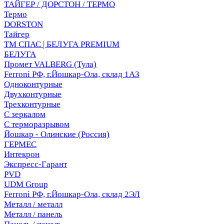
ТАЙГЕР / ДОРСТОН / ТЕРМО
Термо
DORSTON
Тайгер
ТМ СПАС | БЕЛУГА PREMIUM
БЕЛУГА
Промет VALBERG (Тула)
Ferroni РФ, г.Йошкар-Ола, склад 1АЗ
Одноконтурные
Двухконтурные
Трехконтурные
С зеркалом
С терморазрывом
Йошкар - Олинские (Россия)
ГЕРМЕС
Интекрон
Экспресс-Гарант
PVD
UDM Group
Ferroni РФ, г.Йошкар-Ола, склад 2ЭЛ
Металл / металл
Металл / панель