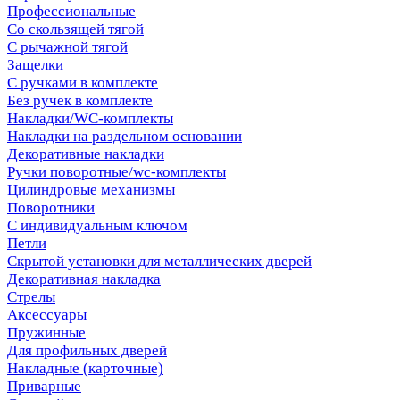
Профессиональные
Со скользящей тягой
С рычажной тягой
Защелки
С ручками в комплекте
Без ручек в комплекте
Накладки/WC-комплекты
Накладки на раздельном основании
Декоративные накладки
Ручки поворотные/wc-комплекты
Цилиндровые механизмы
Поворотники
С индивидуальным ключом
Петли
Скрытой установки для металлических дверей
Декоративная накладка
Стрелы
Аксессуары
Пружинные
Для профильных дверей
Накладные (карточные)
Приварные