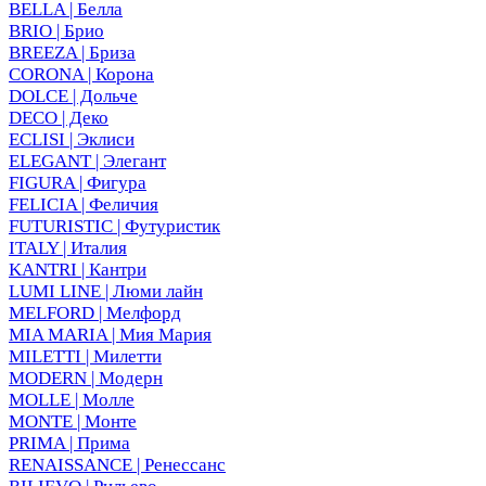
BELLA | Белла
BRIO | Брио
BREEZA | Бриза
CORONA | Корона
DOLCE | Дольче
DECO | Деко
ECLISI | Эклиси
ELEGANT | Элегант
FIGURA | Фигура
FELICIA | Феличия
FUTURISTIC | Футуристик
ITALY | Италия
KANTRI | Кантри
LUMI LINE | Люми лайн
MELFORD | Мелфорд
MIA MARIA | Мия Мария
MILETTI | Милетти
MODERN | Модерн
MOLLE | Молле
MONTE | Монте
PRIMA | Прима
RENAISSANCE | Ренессанс