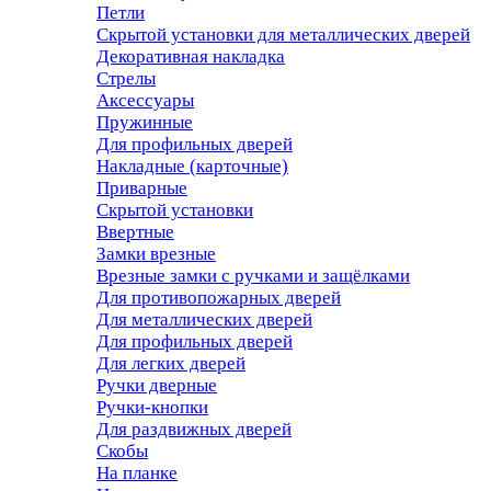
Петли
Скрытой установки для металлических дверей
Декоративная накладка
Стрелы
Аксессуары
Пружинные
Для профильных дверей
Накладные (карточные)
Приварные
Скрытой установки
Ввертные
Замки врезные
Врезные замки с ручками и защёлками
Для противопожарных дверей
Для металлических дверей
Для профильных дверей
Для легких дверей
Ручки дверные
Ручки-кнопки
Для раздвижных дверей
Скобы
На планке