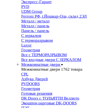
Экспресс-Гарант
PVD
UDM Group
Ferroni РФ, г.Йошкар-Ола, склад 2ЭЛ
Металл / металл
Металл / панель
Панель / панель
С зеркалом
С терморазрывом
Luxor
Геометрия
Все с ТЕРМОРАЗРЫВОМ
Все входные двери С ЗЕРКАЛОМ
Межкомнатные двери
Межкомнатные двери
1762 товара
CPL
Азбука Дверей
PVDOORS
Геометрия
Готовые решения
DK Doors г. ТОЛЬЯТТИ Веллюто
Экошпон царговые DK-DOORS
ПЭТ