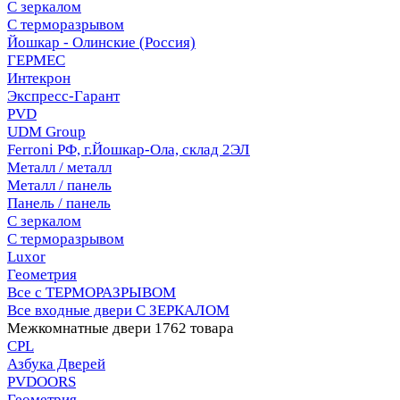
С зеркалом
С терморазрывом
Йошкар - Олинские (Россия)
ГЕРМЕС
Интекрон
Экспресс-Гарант
PVD
UDM Group
Ferroni РФ, г.Йошкар-Ола, склад 2ЭЛ
Металл / металл
Металл / панель
Панель / панель
С зеркалом
С терморазрывом
Luxor
Геометрия
Все с ТЕРМОРАЗРЫВОМ
Все входные двери С ЗЕРКАЛОМ
Межкомнатные двери
1762 товара
CPL
Азбука Дверей
PVDOORS
Геометрия