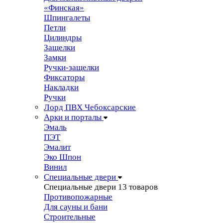
«Финская»
Шпингалеты
Петли
Цилиндры
Защелки
Замки
Ручки-защелки
Фиксаторы
Накладки
Ручки
Лорд ПВХ Чебоксарские
Арки и порталы
Эмаль
ПЭТ
Эмалит
Эко Шпон
Винил
Специальные двери
Специальные двери
13 товаров
Противопожарные
Для сауны и бани
Строительные