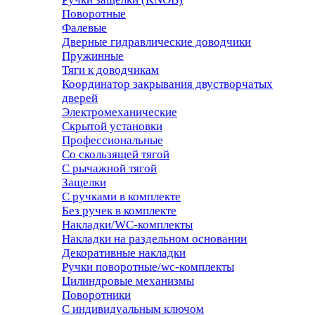
Поворотные
Фалевые
Дверные гидравлические доводчики
Пружинные
Тяги к доводчикам
Координатор закрывания двустворчатых
дверей
Электромеханические
Скрытой установки
Профессиональные
Со скользящей тягой
С рычажной тягой
Защелки
С ручками в комплекте
Без ручек в комплекте
Накладки/WC-комплекты
Накладки на раздельном основании
Декоративные накладки
Ручки поворотные/wc-комплекты
Цилиндровые механизмы
Поворотники
С индивидуальным ключом