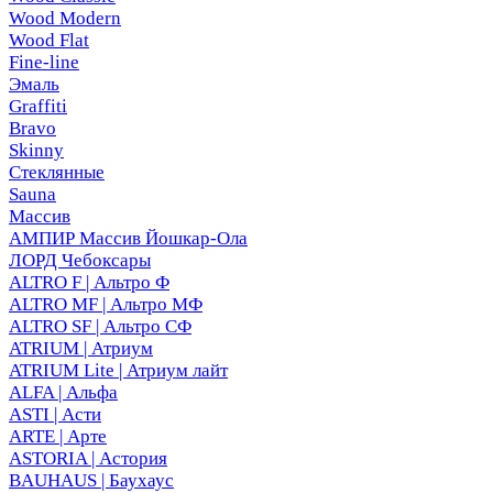
Wood Modern
Wood Flat
Fine-line
Эмаль
Graffiti
Bravo
Skinny
Стеклянные
Sauna
Массив
АМПИР Массив Йошкар-Ола
ЛОРД Чебоксары
ALTRO F | Альтро Ф
ALTRO MF | Альтро МФ
ALTRO SF | Альтро СФ
ATRIUM | Атриум
ATRIUM Lite | Атриум лайт
ALFA | Альфа
ASTI | Асти
ARTE | Арте
ASTORIA | Астория
BAUHAUS | Баухаус