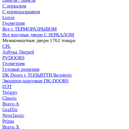
Панель / панель
С зеркалом
С терморазрывом
Luxor
Геометрия
Все с ТЕРМОРАЗРЫВОМ
Все входные двери С ЗЕРКАЛОМ
Межкомнатные двери
1762 товара
CPL
Азбука Дверей
PVDOORS
Геометрия
Готовые решения
DK Doors г. ТОЛЬЯТТИ Веллюто
Экошпон царговые DK-DOORS
ПЭТ
Twiggy
Classic
Bravo A
Graffiti
Neoclassic
Prima
Bravo X