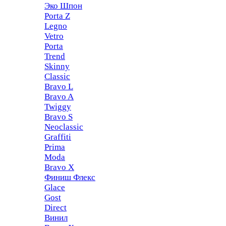
Эко Шпон
Porta Z
Legno
Vetro
Porta
Trend
Skinny
Classic
Bravo L
Bravo A
Twiggy
Bravo S
Neoclassic
Graffiti
Prima
Moda
Bravo X
Финиш Флекс
Glace
Gost
Direct
Винил