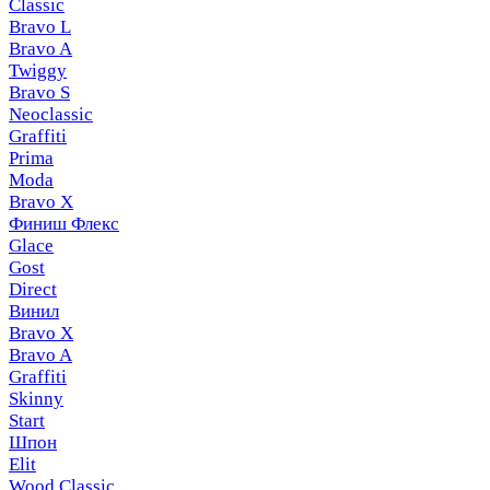
Classic
Bravo L
Bravo A
Twiggy
Bravo S
Neoclassic
Graffiti
Prima
Moda
Bravo X
Финиш Флекс
Glace
Gost
Direct
Винил
Bravo X
Bravo A
Graffiti
Skinny
Start
Шпон
Elit
Wood Classic