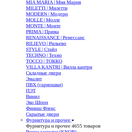
MIA MARIA | Мия Мария
MILETTI | Милетти
MODERN | Модерн
MOLLE | Молле
MONTE | Монте
PRIMA | Прима
RENAISSANCE | Ренессанс
RILIEVO | Рильево
STYLE | Стайл
TECHNO | Техно
TOCCO | ТОККО
VILLA KANTRI | Вилла кантри
Складные двери
Эмалит
ПВХ (гармошки)
ПЭТ
Винил
Эко Шпон
Финиш Флекс
Скрытые двери
Фурнитура и прочее
Фурнитура и прочее
4655 товаров
Ручки защелки (KNOB)