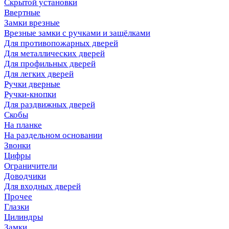
Скрытой установки
Ввертные
Замки врезные
Врезные замки с ручками и защёлками
Для противопожарных дверей
Для металлических дверей
Для профильных дверей
Для легких дверей
Ручки дверные
Ручки-кнопки
Для раздвижных дверей
Скобы
На планке
На раздельном основании
Звонки
Цифры
Ограничители
Доводчики
Для входных дверей
Прочее
Глазки
Цилиндры
Замки