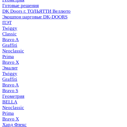
Готовые решения
DK Doors г. ТОЛЬЯТТИ Веллюто
Экошпон царговые DK-DOORS
ПЭТ
Twiggy
Classic
Bravo A
Graffiti
Neoclassic
Prima
Bravo X
Эмалит
Twiggy
Graffiti
Bravo A
Bravo S
Геометрия
BELLA
Neoclassic
Prima
Bravo X
Хард Флекс