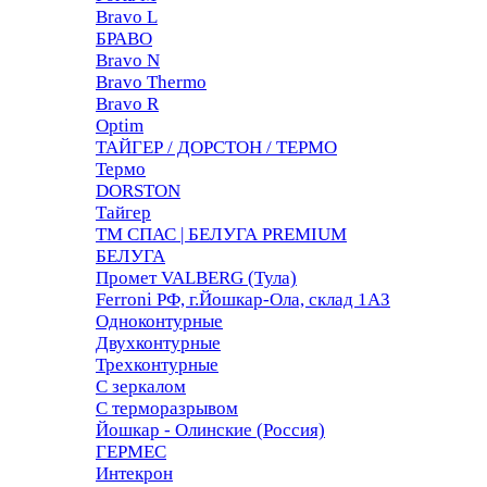
Bravo L
БРАВО
Bravo N
Bravo Thermo
Bravo R
Optim
ТАЙГЕР / ДОРСТОН / ТЕРМО
Термо
DORSTON
Тайгер
ТМ СПАС | БЕЛУГА PREMIUM
БЕЛУГА
Промет VALBERG (Тула)
Ferroni РФ, г.Йошкар-Ола, склад 1АЗ
Одноконтурные
Двухконтурные
Трехконтурные
С зеркалом
С терморазрывом
Йошкар - Олинские (Россия)
ГЕРМЕС
Интекрон