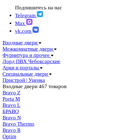
FIGURA | Фигура
АМПИР Массив Йошкар-Ола
Подпишитесь на нас
FELICIA | Феличия
ЛОРД Чебоксары
FUTURISTIC | Футуристик
Telegram
Складные двери
ITALY | Италия
Max
Скрытые двери
KANTRI | Кантри
vk.com
LUMI LINE | Люми лайн
MELFORD | Мелфорд
Входные двери
MIA MARIA | Мия Мария
Межкомнатные двери
MILETTI | Милетти
Фурнитура и прочее
MODERN | Модерн
Лорд ПВХ Чебоксарские
MOLLE | Молле
Арки и порталы
MONTE | Монте
Специальные двери
PRIMA | Прима
Пристрой | Уценка
RENAISSANCE | Ренессанс
Входные двери
467 товаров
RILIEVO | Рильево
Bravo Z
STYLE | Стайл
Porta М
TECHNO | Техно
Bravo L
TOCCO | ТОККО
БРАВО
VILLA KANTRI | Вилла кантри
Bravo N
Bravo Thermo
Bravo R
Optim