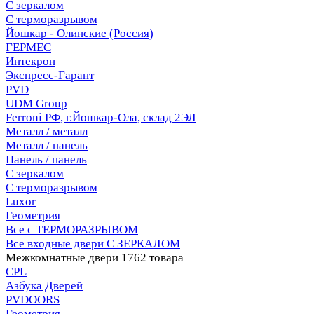
С зеркалом
С терморазрывом
Йошкар - Олинские (Россия)
ГЕРМЕС
Интекрон
Экспресс-Гарант
PVD
UDM Group
Ferroni РФ, г.Йошкар-Ола, склад 2ЭЛ
Металл / металл
Металл / панель
Панель / панель
С зеркалом
С терморазрывом
Luxor
Геометрия
Все с ТЕРМОРАЗРЫВОМ
Все входные двери С ЗЕРКАЛОМ
Межкомнатные двери
1762 товара
CPL
Азбука Дверей
PVDOORS
Геометрия