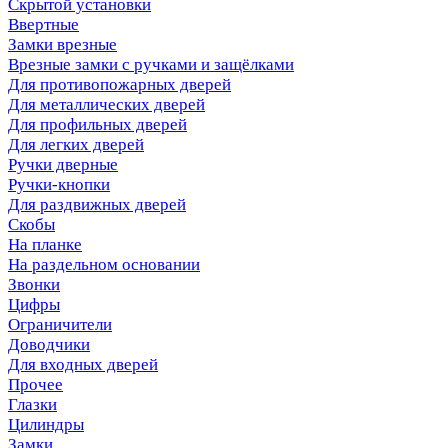
Скрытой установки
Ввертные
Замки врезные
Врезные замки с ручками и защёлками
Для противопожарных дверей
Для металлических дверей
Для профильных дверей
Для легких дверей
Ручки дверные
Ручки-кнопки
Для раздвижных дверей
Скобы
На планке
На раздельном основании
Звонки
Цифры
Ограничители
Доводчики
Для входных дверей
Прочее
Глазки
Цилиндры
Замки