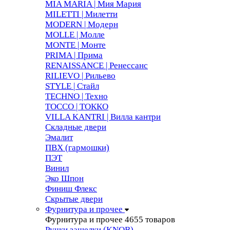
MIA MARIA | Мия Мария
MILETTI | Милетти
MODERN | Модерн
MOLLE | Молле
MONTE | Монте
PRIMA | Прима
RENAISSANCE | Ренессанс
RILIEVO | Рильево
STYLE | Стайл
TECHNO | Техно
TOCCO | ТОККО
VILLA KANTRI | Вилла кантри
Складные двери
Эмалит
ПВХ (гармошки)
ПЭТ
Винил
Эко Шпон
Финиш Флекс
Скрытые двери
Фурнитура и прочее
Фурнитура и прочее
4655 товаров
Ручки защелки (KNOB)