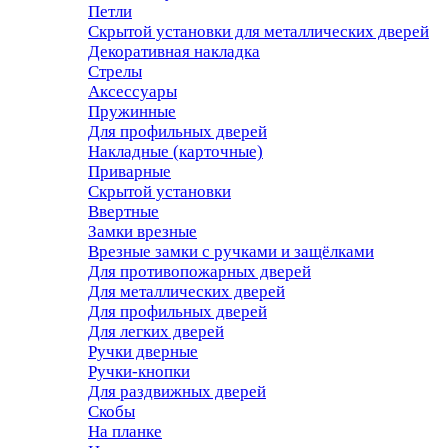
Петли
Скрытой установки для металлических дверей
Декоративная накладка
Стрелы
Аксессуары
Пружинные
Для профильных дверей
Накладные (карточные)
Приварные
Скрытой установки
Ввертные
Замки врезные
Врезные замки с ручками и защёлками
Для противопожарных дверей
Для металлических дверей
Для профильных дверей
Для легких дверей
Ручки дверные
Ручки-кнопки
Для раздвижных дверей
Скобы
На планке