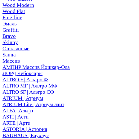
Wood Modern
Wood Flat
Fine-line
Эмаль
Graffiti
Bravo
Skinny
Стеклянные
Sauna
Массив
АМПИР Массив Йошкар-Ола
ЛОРД Чебоксары
ALTRO F | Альтро Ф
ALTRO MF | Альтро МФ
ALTRO SF | Альтро СФ
ATRIUM | Атриум
ATRIUM Lite | Атриум лайт
ALFA | Альфа
ASTI | Асти
ARTE | Арте
ASTORIA | Астория
BAUHAUS | Баухаус