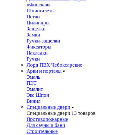
«Финская»
Шпингалеты
Петли
Цилиндры
Защелки
Замки
Ручки-защелки
Фиксаторы
Накладки
Ручки
Лорд ПВХ Чебоксарские
Арки и порталы
Эмаль
ПЭТ
Эмалит
Эко Шпон
Винил
Специальные двери
Специальные двери
13 товаров
Противопожарные
Для сауны и бани
Строительные