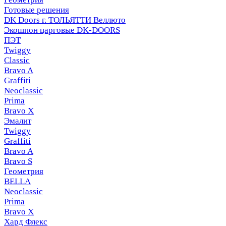
Готовые решения
DK Doors г. ТОЛЬЯТТИ Веллюто
Экошпон царговые DK-DOORS
ПЭТ
Twiggy
Classic
Bravo A
Graffiti
Neoclassic
Prima
Bravo X
Эмалит
Twiggy
Graffiti
Bravo A
Bravo S
Геометрия
BELLA
Neoclassic
Prima
Bravo X
Хард Флекс