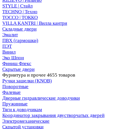
RILIEVO | Рильево
STYLE | Стайл
TECHNO | Техно
TOCCO | ТОККО
VILLA KANTRI | Вилла кантри
Складные двери
Эмалит
ПВХ (гармошки)
ПЭТ
Винил
Эко Шпон
Финиш Флекс
Скрытые двери
Фурнитура и прочее
4655 товаров
Ручки защелки (KNOB)
Поворотные
Фалевые
Дверные гидравлические доводчики
Пружинные
Тяги к доводчикам
Координатор закрывания двустворчатых дверей
Электромеханические
Скрытой установки