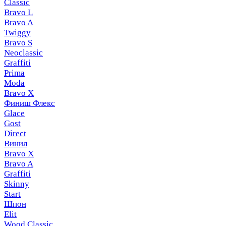
Classic
Bravo L
Bravo A
Twiggy
Bravo S
Neoclassic
Graffiti
Prima
Moda
Bravo X
Финиш Флекс
Glace
Gost
Direct
Винил
Bravo X
Bravo A
Graffiti
Skinny
Start
Шпон
Elit
Wood Classic