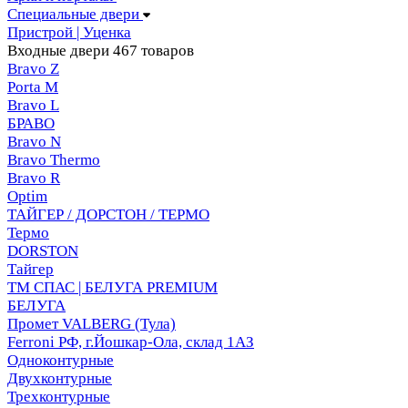
Специальные двери
Пристрой | Уценка
Входные двери
467 товаров
Bravo Z
Porta М
Bravo L
БРАВО
Bravo N
Bravo Thermo
Bravo R
Optim
ТАЙГЕР / ДОРСТОН / ТЕРМО
Термо
DORSTON
Тайгер
ТМ СПАС | БЕЛУГА PREMIUM
БЕЛУГА
Промет VALBERG (Тула)
Ferroni РФ, г.Йошкар-Ола, склад 1АЗ
Одноконтурные
Двухконтурные
Трехконтурные