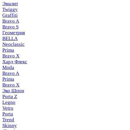
Эмалит
Twiggy
Graffiti
Bravo A
Bravo S
Геометрия
BELLA
Neoclassic
Prima
Bravo X
Хард Флекс
Moda
Bravo A
Prima
Bravo X
Эко Шпон
Porta Z
Legno
Vetro
Porta
Trend
Skinny