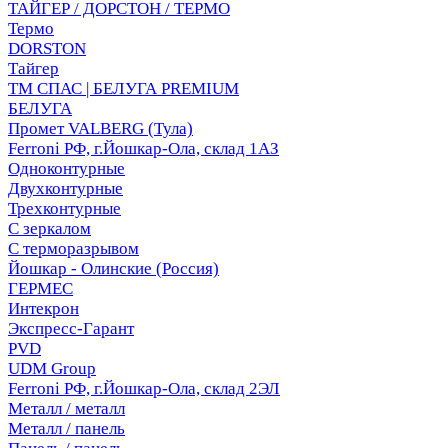
ТАЙГЕР / ДОРСТОН / ТЕРМО
Термо
DORSTON
Тайгер
ТМ СПАС | БЕЛУГА PREMIUM
БЕЛУГА
Промет VALBERG (Тула)
Ferroni РФ, г.Йошкар-Ола, склад 1АЗ
Одноконтурные
Двухконтурные
Трехконтурные
С зеркалом
С терморазрывом
Йошкар - Олинские (Россия)
ГЕРМЕС
Интекрон
Экспресс-Гарант
PVD
UDM Group
Ferroni РФ, г.Йошкар-Ола, склад 2ЭЛ
Металл / металл
Металл / панель