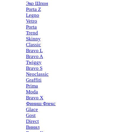
Эко Шпон
Porta Z
Legno
Vetro
Porta
Trend
Skinny
Classic
Bravo L
Bravo A
Twiggy
Bravo S
Neoclassic
Graffiti
Prima
Moda
Bravo X
Финиш Флекс
Glace
Gost
Direct
Винил