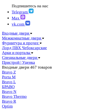
FIGURA | Фигура
АМПИР Массив Йошкар-Ола
Подпишитесь на нас
FELICIA | Феличия
ЛОРД Чебоксары
FUTURISTIC | Футуристик
Telegram
Складные двери
ITALY | Италия
Max
Скрытые двери
KANTRI | Кантри
vk.com
LUMI LINE | Люми лайн
MELFORD | Мелфорд
Входные двери
MIA MARIA | Мия Мария
Межкомнатные двери
MILETTI | Милетти
Фурнитура и прочее
MODERN | Модерн
Лорд ПВХ Чебоксарские
MOLLE | Молле
Арки и порталы
MONTE | Монте
Специальные двери
PRIMA | Прима
Пристрой | Уценка
RENAISSANCE | Ренессанс
Входные двери
467 товаров
RILIEVO | Рильево
Bravo Z
STYLE | Стайл
Porta М
TECHNO | Техно
Bravo L
TOCCO | ТОККО
БРАВО
VILLA KANTRI | Вилла кантри
Bravo N
Bravo Thermo
Bravo R
Optim