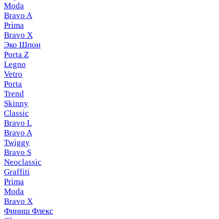
Moda
Bravo A
Prima
Bravo X
Эко Шпон
Porta Z
Legno
Vetro
Porta
Trend
Skinny
Classic
Bravo L
Bravo A
Twiggy
Bravo S
Neoclassic
Graffiti
Prima
Moda
Bravo X
Финиш Флекс