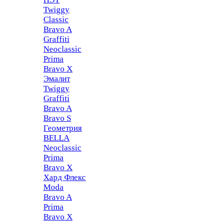
Twiggy
Classic
Bravo A
Graffiti
Neoclassic
Prima
Bravo X
Эмалит
Twiggy
Graffiti
Bravo A
Bravo S
Геометрия
BELLA
Neoclassic
Prima
Bravo X
Хард Флекс
Moda
Bravo A
Prima
Bravo X