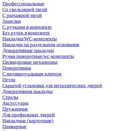
Профессиональные
Со скользящей тягой
С рычажной тягой
Защелки
С ручками в комплекте
Без ручек в комплекте
Накладки/WC-комплекты
Накладки на раздельном основании
Декоративные накладки
Ручки поворотные/wc-комплекты
Цилиндровые механизмы
Поворотники
С индивидуальным ключом
Петли
Скрытой установки для металлических дверей
Декоративная накладка
Стрелы
Аксессуары
Пружинные
Для профильных дверей
Накладные (карточные)
Приварные