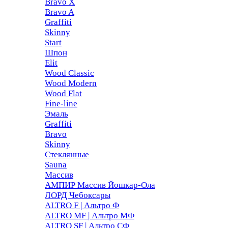
Bravo X
Bravo A
Graffiti
Skinny
Start
Шпон
Elit
Wood Classic
Wood Modern
Wood Flat
Fine-line
Эмаль
Graffiti
Bravo
Skinny
Стеклянные
Sauna
Массив
АМПИР Массив Йошкар-Ола
ЛОРД Чебоксары
ALTRO F | Альтро Ф
ALTRO MF | Альтро МФ
ALTRO SF | Альтро СФ