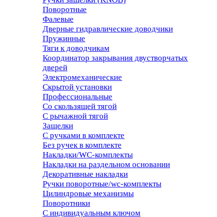
Поворотные
Фалевые
Дверные гидравлические доводчики
Пружинные
Тяги к доводчикам
Координатор закрывания двустворчатых
дверей
Электромеханические
Скрытой установки
Профессиональные
Со скользящей тягой
С рычажной тягой
Защелки
С ручками в комплекте
Без ручек в комплекте
Накладки/WC-комплекты
Накладки на раздельном основании
Декоративные накладки
Ручки поворотные/wc-комплекты
Цилиндровые механизмы
Поворотники
С индивидуальным ключом