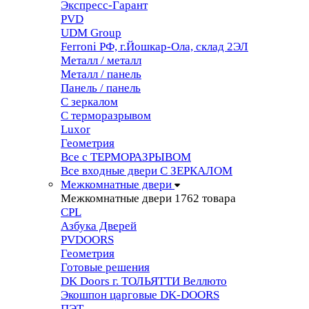
Экспресс-Гарант
PVD
UDM Group
Ferroni РФ, г.Йошкар-Ола, склад 2ЭЛ
Металл / металл
Металл / панель
Панель / панель
С зеркалом
С терморазрывом
Luxor
Геометрия
Все с ТЕРМОРАЗРЫВОМ
Все входные двери С ЗЕРКАЛОМ
Межкомнатные двери
Межкомнатные двери
1762 товара
CPL
Азбука Дверей
PVDOORS
Геометрия
Готовые решения
DK Doors г. ТОЛЬЯТТИ Веллюто
Экошпон царговые DK-DOORS
ПЭТ