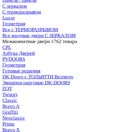
Панель / панель
С зеркалом
С терморазрывом
Luxor
Геометрия
Все с ТЕРМОРАЗРЫВОМ
Все входные двери С ЗЕРКАЛОМ
Межкомнатные двери
1762 товара
CPL
Азбука Дверей
PVDOORS
Геометрия
Готовые решения
DK Doors г. ТОЛЬЯТТИ Веллюто
Экошпон царговые DK-DOORS
ПЭТ
Twiggy
Classic
Bravo A
Graffiti
Neoclassic
Prima
Bravo X