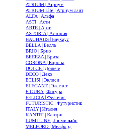
ATRIUM | Атриум
ATRIUM Lite | Атриум лайт
ALFA | Альфа
ASTI | Асти
ARTE | Арте
ASTORIA | Астория
BAUHAUS | Баухаус
BELLA | Белла
BRIO | Брио
BREEZA | Бриза
CORONA | Корона
DOLCE | Дольче
DECO | Деко
ECLISI | Эклиси
ELEGANT | Элегант
FIGURA | Фигура
FELICIA | Феличия
FUTURISTIC | Футуристик
ITALY | Италия
KANTRI | Кантри
LUMI LINE | Люми лайн
MELFORD | Мелфорд