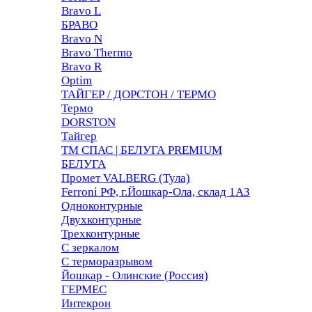
Bravo L
БРАВО
Bravo N
Bravo Thermo
Bravo R
Optim
ТАЙГЕР / ДОРСТОН / ТЕРМО
Термо
DORSTON
Тайгер
ТМ СПАС | БЕЛУГА PREMIUM
БЕЛУГА
Промет VALBERG (Тула)
Ferroni РФ, г.Йошкар-Ола, склад 1АЗ
Одноконтурные
Двухконтурные
Трехконтурные
С зеркалом
С терморазрывом
Йошкар - Олинские (Россия)
ГЕРМЕС
Интекрон