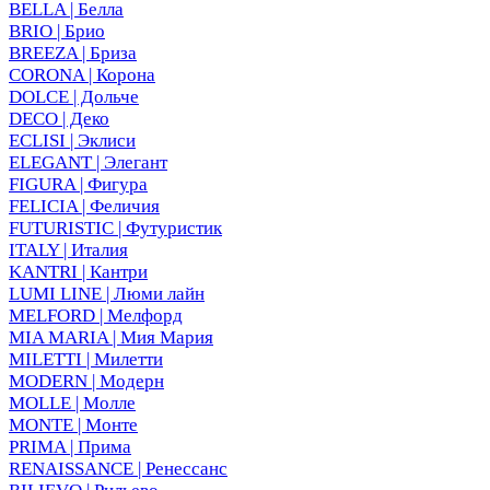
BELLA | Белла
BRIO | Брио
BREEZA | Бриза
CORONA | Корона
DOLCE | Дольче
DECO | Деко
ECLISI | Эклиси
ELEGANT | Элегант
FIGURA | Фигура
FELICIA | Феличия
FUTURISTIC | Футуристик
ITALY | Италия
KANTRI | Кантри
LUMI LINE | Люми лайн
MELFORD | Мелфорд
MIA MARIA | Мия Мария
MILETTI | Милетти
MODERN | Модерн
MOLLE | Молле
MONTE | Монте
PRIMA | Прима
RENAISSANCE | Ренессанс