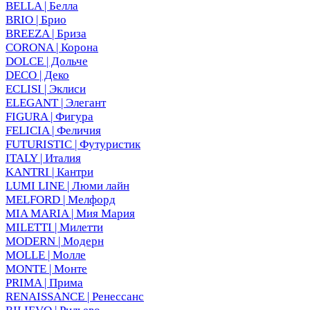
BELLA | Белла
BRIO | Брио
BREEZA | Бриза
CORONA | Корона
DOLCE | Дольче
DECO | Деко
ECLISI | Эклиси
ELEGANT | Элегант
FIGURA | Фигура
FELICIA | Феличия
FUTURISTIC | Футуристик
ITALY | Италия
KANTRI | Кантри
LUMI LINE | Люми лайн
MELFORD | Мелфорд
MIA MARIA | Мия Мария
MILETTI | Милетти
MODERN | Модерн
MOLLE | Молле
MONTE | Монте
PRIMA | Прима
RENAISSANCE | Ренессанс