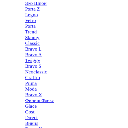
Эко Шпон
Porta Z
Legno
Vetro
Porta
Trend
Skinny
Classic
Bravo L
Bravo A
Twiggy
Bravo S
Neoclassic
Graffiti
Prima
Moda
Bravo X
Финиш Флекс
Glace
Gost
Direct
Винил