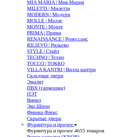
MIA MARIA | Мия Мария
MILETTI | Милетти
MODERN | Модерн
MOLLE | Молле
MONTE | Монте
PRIMA | Прима
RENAISSANCE | Ренессанс
RILIEVO | Рильево
STYLE | Стайл
TECHNO | Техно
TOCCO | ТОККО
VILLA KANTRI | Вилла кантри
Складные двери
Эмалит
ПВХ (гармошки)
ПЭТ
Винил
Эко Шпон
Финиш Флекс
Скрытые двери
Фурнитура и прочее
Фурнитура и прочее
4655 товаров
Ручки защелки (KNOB)