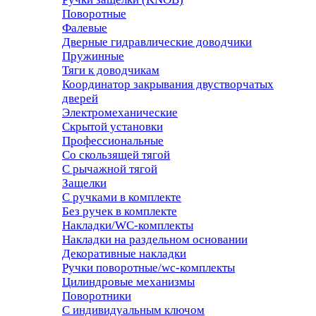
Поворотные
Фалевые
Дверные гидравлические доводчики
Пружинные
Тяги к доводчикам
Координатор закрывания двустворчатых
дверей
Электромеханические
Скрытой установки
Профессиональные
Со скользящей тягой
С рычажной тягой
Защелки
С ручками в комплекте
Без ручек в комплекте
Накладки/WC-комплекты
Накладки на раздельном основании
Декоративные накладки
Ручки поворотные/wc-комплекты
Цилиндровые механизмы
Поворотники
С индивидуальным ключом