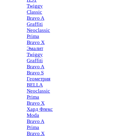
Twiggy
Classic
Bravo A
Graffiti
Neoclassic
Prima
Bravo X
Эмалит
Twiggy
Graffiti
Bravo A
Bravo S
Геометрия
BELLA
Neoclassic
Prima
Bravo X
Хард Флекс
Moda
Bravo A
Prima
Bravo X