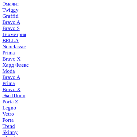
Эмалит
Twiggy
Graffiti
Bravo A
Bravo S
Геометрия
BELLA
Neoclassic
Prima
Bravo X
Хард Флекс
Moda
Bravo A
Prima
Bravo X
Эко Шпон
Porta Z
Legno
Vetro
Porta
Trend
Skinny