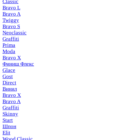
Classic
Bravo L
Bravo A
Twiggy
Bravo S
Neoclassic
Graffiti
Prima
Moda
Bravo X
Финиш Флекс
Glace
Gost
Direct
Винил
Bravo X
Bravo A
Graffiti
Skinny
Start
Шпон
Elit
Wood Classic