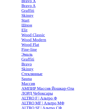
Bravo X
Bravo A
Graffiti
Skinny
Start
Шпон
Elit
Wood Classic
Wood Modern
Wood Flat
Fine-line
Эмаль
Graffiti
Bravo
Skinny
Стеклянные
Sauna
Массив
АМПИР Массив Йошкар-Ола
ЛОРД Чебоксары
ALTRO F | Альтро Ф
ALTRO MF | Альтро МФ
ALTRO SF | Альтро СФ