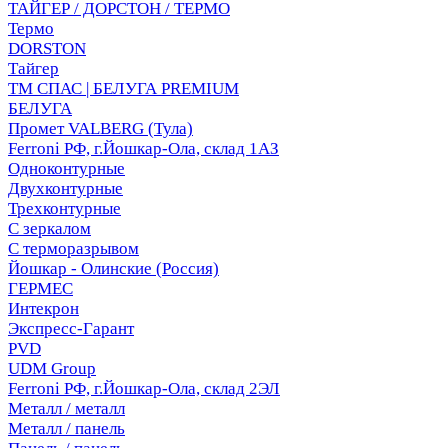
ТАЙГЕР / ДОРСТОН / ТЕРМО
Термо
DORSTON
Тайгер
ТМ СПАС | БЕЛУГА PREMIUM
БЕЛУГА
Промет VALBERG (Тула)
Ferroni РФ, г.Йошкар-Ола, склад 1АЗ
Одноконтурные
Двухконтурные
Трехконтурные
С зеркалом
С терморазрывом
Йошкар - Олинские (Россия)
ГЕРМЕС
Интекрон
Экспресс-Гарант
PVD
UDM Group
Ferroni РФ, г.Йошкар-Ола, склад 2ЭЛ
Металл / металл
Металл / панель