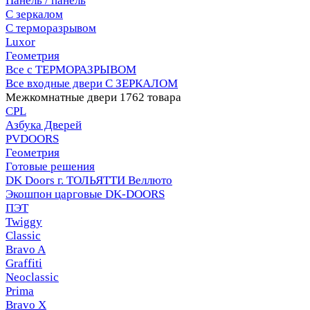
Панель / панель
С зеркалом
С терморазрывом
Luxor
Геометрия
Все с ТЕРМОРАЗРЫВОМ
Все входные двери С ЗЕРКАЛОМ
Межкомнатные двери
1762 товара
CPL
Азбука Дверей
PVDOORS
Геометрия
Готовые решения
DK Doors г. ТОЛЬЯТТИ Веллюто
Экошпон царговые DK-DOORS
ПЭТ
Twiggy
Classic
Bravo A
Graffiti
Neoclassic
Prima
Bravo X