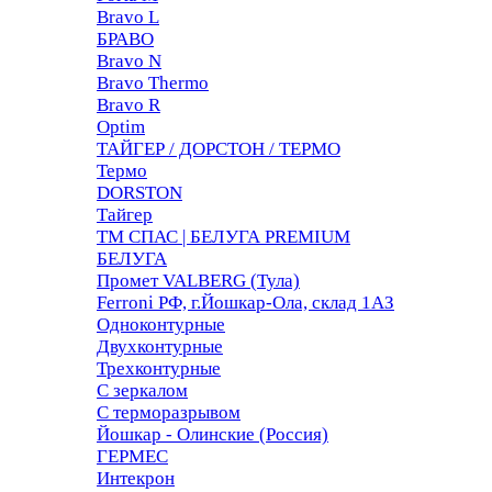
Bravo L
БРАВО
Bravo N
Bravo Thermo
Bravo R
Optim
ТАЙГЕР / ДОРСТОН / ТЕРМО
Термо
DORSTON
Тайгер
ТМ СПАС | БЕЛУГА PREMIUM
БЕЛУГА
Промет VALBERG (Тула)
Ferroni РФ, г.Йошкар-Ола, склад 1АЗ
Одноконтурные
Двухконтурные
Трехконтурные
С зеркалом
С терморазрывом
Йошкар - Олинские (Россия)
ГЕРМЕС
Интекрон