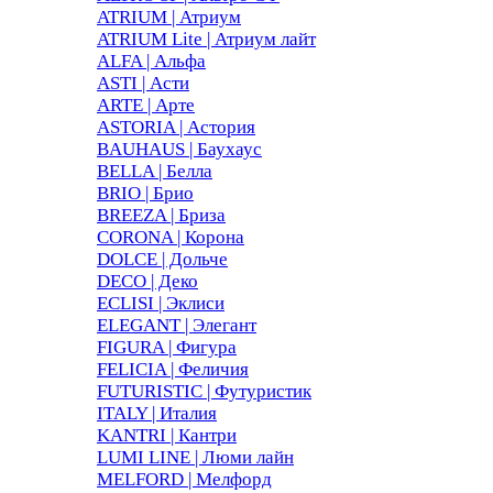
ATRIUM | Атриум
ATRIUM Lite | Атриум лайт
ALFA | Альфа
ASTI | Асти
ARTE | Арте
ASTORIA | Астория
BAUHAUS | Баухаус
BELLA | Белла
BRIO | Брио
BREEZA | Бриза
CORONA | Корона
DOLCE | Дольче
DECO | Деко
ECLISI | Эклиси
ELEGANT | Элегант
FIGURA | Фигура
FELICIA | Феличия
FUTURISTIC | Футуристик
ITALY | Италия
KANTRI | Кантри
LUMI LINE | Люми лайн
MELFORD | Мелфорд