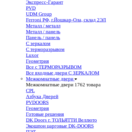
Экспресс-Гарант
PVD
UDM Group
Ferroni РФ, г.Йошкар-Ола, склад 2ЭЛ
Металл / металл
Металл / панель
Панель / панель
С зеркалом
С терморазрывом
Luxor
Геометрия
Все с ТЕРМОРАЗРЫВОМ
Все входные двери С ЗЕРКАЛОМ
Межкомнатные двери
Межкомнатные двери
1762 товара
CPL
Азбука Дверей
PVDOORS
Геометрия
Готовые решения
DK Doors г. ТОЛЬЯТТИ Веллюто
Экошпон царговые DK-DOORS
ПЭТ