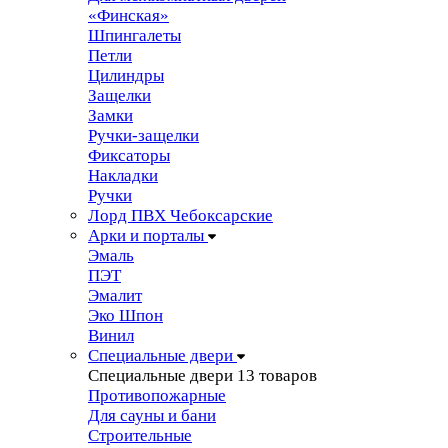
«Финская»
Шпингалеты
Петли
Цилиндры
Защелки
Замки
Ручки-защелки
Фиксаторы
Накладки
Ручки
Лорд ПВХ Чебоксарские
Арки и порталы
Эмаль
ПЭТ
Эмалит
Эко Шпон
Винил
Специальные двери
Специальные двери
13 товаров
Противопожарные
Для сауны и бани
Строительные