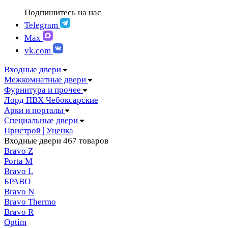
FIGURA | Фигура
АМПИР Массив Йошкар-Ола
Подпишитесь на нас
FELICIA | Феличия
ЛОРД Чебоксары
FUTURISTIC | Футуристик
Telegram
Складные двери
ITALY | Италия
Max
Скрытые двери
KANTRI | Кантри
vk.com
LUMI LINE | Люми лайн
MELFORD | Мелфорд
Входные двери
MIA MARIA | Мия Мария
Межкомнатные двери
MILETTI | Милетти
Фурнитура и прочее
MODERN | Модерн
Лорд ПВХ Чебоксарские
MOLLE | Молле
Арки и порталы
MONTE | Монте
Специальные двери
PRIMA | Прима
Пристрой | Уценка
RENAISSANCE | Ренессанс
Входные двери
467 товаров
RILIEVO | Рильево
Bravo Z
STYLE | Стайл
Porta М
TECHNO | Техно
Bravo L
TOCCO | ТОККО
БРАВО
VILLA KANTRI | Вилла кантри
Bravo N
Bravo Thermo
Bravo R
Optim