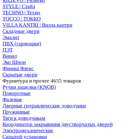
RILIEVO | Рильево
STYLE | Стайл
TECHNO | Техно
TOCCO | ТОККО
VILLA KANTRI | Вилла кантри
Складные двери
Эмалит
ПВХ (гармошки)
ПЭТ
Винил
Эко Шпон
Финиш Флекс
Скрытые двери
Фурнитура и прочее
4655 товаров
Ручки защелки (KNOB)
Поворотные
Фалевые
Дверные гидравлические доводчики
Пружинные
Тяги к доводчикам
Координатор закрывания двустворчатых дверей
Электромеханические
Скрытой установки