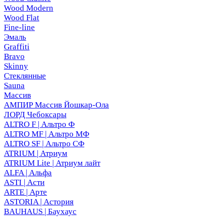
Wood Modern
Wood Flat
Fine-line
Эмаль
Graffiti
Bravo
Skinny
Стеклянные
Sauna
Массив
АМПИР Массив Йошкар-Ола
ЛОРД Чебоксары
ALTRO F | Альтро Ф
ALTRO MF | Альтро МФ
ALTRO SF | Альтро СФ
ATRIUM | Атриум
ATRIUM Lite | Атриум лайт
ALFA | Альфа
ASTI | Асти
ARTE | Арте
ASTORIA | Астория
BAUHAUS | Баухаус