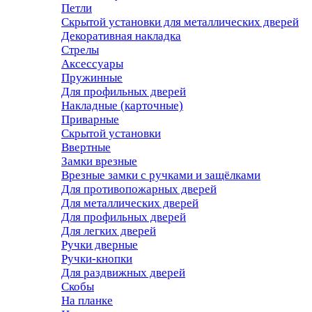
Петли
Скрытой установки для металлических дверей
Декоративная накладка
Стрелы
Аксессуары
Пружинные
Для профильных дверей
Накладные (карточные)
Приварные
Скрытой установки
Ввертные
Замки врезные
Врезные замки с ручками и защёлками
Для противопожарных дверей
Для металлических дверей
Для профильных дверей
Для легких дверей
Ручки дверные
Ручки-кнопки
Для раздвижных дверей
Скобы
На планке