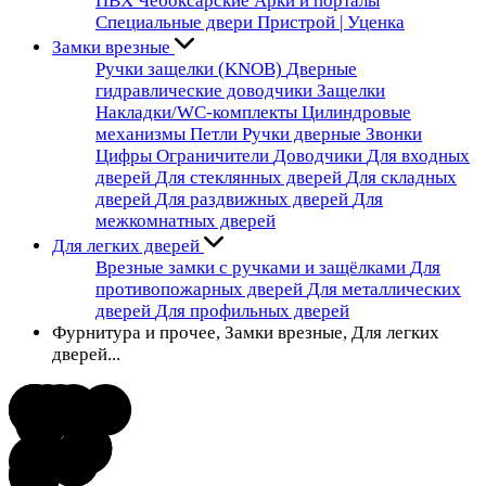
ПВХ Чебоксарские
Арки и порталы
Специальные двери
Пристрой | Уценка
Замки врезные
Ручки защелки (KNOB)
Дверные
гидравлические доводчики
Защелки
Накладки/WC-комплекты
Цилиндровые
механизмы
Петли
Ручки дверные
Звонки
Цифры
Ограничители
Доводчики
Для входных
дверей
Для стеклянных дверей
Для складных
дверей
Для раздвижных дверей
Для
межкомнатных дверей
Для легких дверей
Врезные замки с ручками и защёлками
Для
противопожарных дверей
Для металлических
дверей
Для профильных дверей
Фурнитура и прочее, Замки врезные, Для легких
дверей...