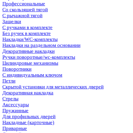
Профессиональные
Со скользящей тягой
С рычажной тягой
Защелки
С ручками в комплекте
Без ручек в комплекте
Накладки/WC-комплекты
Накладки на раздельном основании
Декоративные накладки
Ручки поворотные/wc-комплекты
Цилиндровые механизмы
Поворотники
С индивидуальным ключом
Петли
Скрытой установки для металлических дверей
Декоративная накладка
Стрелы
Аксессуары
Пружинные
Для профильных дверей
Накладные (карточные)
Приварные