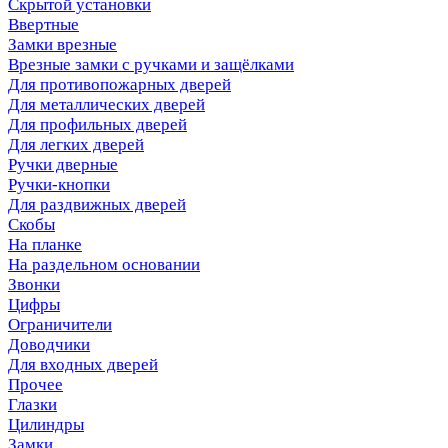
Скрытой установки
Ввертные
Замки врезные
Врезные замки с ручками и защёлками
Для противопожарных дверей
Для металлических дверей
Для профильных дверей
Для легких дверей
Ручки дверные
Ручки-кнопки
Для раздвижных дверей
Скобы
На планке
На раздельном основании
Звонки
Цифры
Ограничители
Доводчики
Для входных дверей
Прочее
Глазки
Цилиндры
Замки