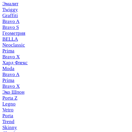
Эмалит
Twiggy
Graffiti
Bravo A
Bravo S
Геометрия
BELLA
Neoclassic
Prima
Bravo X
Хард Флекс
Moda
Bravo A
Prima
Bravo X
Эко Шпон
Porta Z
Legno
Vetro
Porta
Trend
Skinny