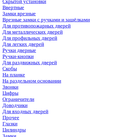
Скрытой установки
Ввертные
Замки врезные
Врезные замки с ручками и защёлками
Для противопожарных дверей
Для металлических дверей
Для профильных дверей
Для легких дверей
Ручки дверные
Ручки-кнопки
Для раздвижных дверей
Скобы
На планке
На раздельном основании
Звонки
Цифры
Ограничители
Доводчики
Для входных дверей
Прочее
Глазки
Цилиндры
Замки