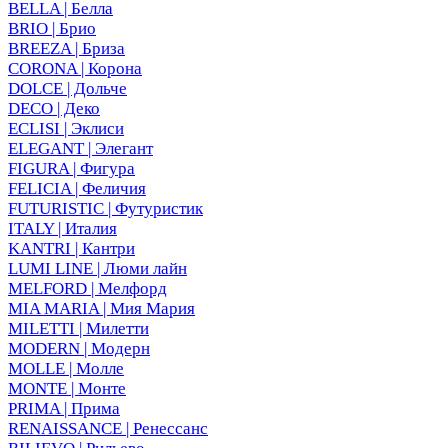
BELLA | Белла
BRIO | Брио
BREEZA | Бриза
CORONA | Корона
DOLCE | Дольче
DECO | Деко
ECLISI | Эклиси
ELEGANT | Элегант
FIGURA | Фигура
FELICIA | Феличия
FUTURISTIC | Футуристик
ITALY | Италия
KANTRI | Кантри
LUMI LINE | Люми лайн
MELFORD | Мелфорд
MIA MARIA | Мия Мария
MILETTI | Милетти
MODERN | Модерн
MOLLE | Молле
MONTE | Монте
PRIMA | Прима
RENAISSANCE | Ренессанс