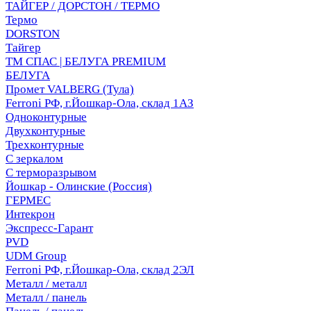
ТАЙГЕР / ДОРСТОН / ТЕРМО
Термо
DORSTON
Тайгер
ТМ СПАС | БЕЛУГА PREMIUM
БЕЛУГА
Промет VALBERG (Тула)
Ferroni РФ, г.Йошкар-Ола, склад 1АЗ
Одноконтурные
Двухконтурные
Трехконтурные
С зеркалом
С терморазрывом
Йошкар - Олинские (Россия)
ГЕРМЕС
Интекрон
Экспресс-Гарант
PVD
UDM Group
Ferroni РФ, г.Йошкар-Ола, склад 2ЭЛ
Металл / металл
Металл / панель