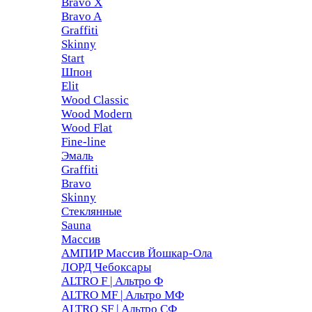
Bravo X
Bravo A
Graffiti
Skinny
Start
Шпон
Elit
Wood Classic
Wood Modern
Wood Flat
Fine-line
Эмаль
Graffiti
Bravo
Skinny
Стеклянные
Sauna
Массив
АМПИР Массив Йошкар-Ола
ЛОРД Чебоксары
ALTRO F | Альтро Ф
ALTRO MF | Альтро МФ
ALTRO SF | Альтро СФ