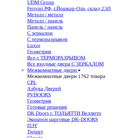
UDM Group
Ferroni РФ, г.Йошкар-Ола, склад 2ЭЛ
Металл / металл
Металл / панель
Панель / панель
С зеркалом
С терморазрывом
Luxor
Геометрия
Все с ТЕРМОРАЗРЫВОМ
Все входные двери С ЗЕРКАЛОМ
Межкомнатные двери
Межкомнатные двери
1762 товара
CPL
Азбука Дверей
PVDOORS
Геометрия
Готовые решения
DK Doors г. ТОЛЬЯТТИ Веллюто
Экошпон царговые DK-DOORS
ПЭТ
Twiggy
Classic