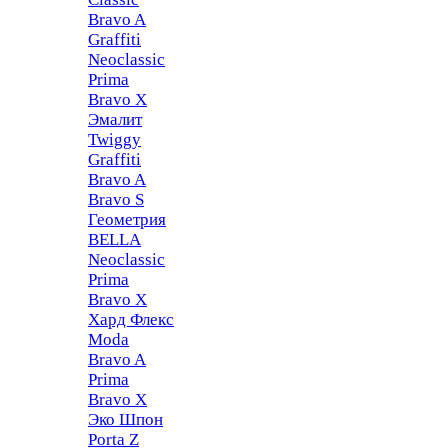
Bravo A
Graffiti
Neoclassic
Prima
Bravo X
Эмалит
Twiggy
Graffiti
Bravo A
Bravo S
Геометрия
BELLA
Neoclassic
Prima
Bravo X
Хард Флекс
Moda
Bravo A
Prima
Bravo X
Эко Шпон
Porta Z