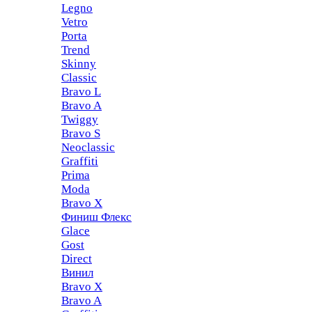
Legno
Vetro
Porta
Trend
Skinny
Classic
Bravo L
Bravo A
Twiggy
Bravo S
Neoclassic
Graffiti
Prima
Moda
Bravo X
Финиш Флекс
Glace
Gost
Direct
Винил
Bravo X
Bravo A