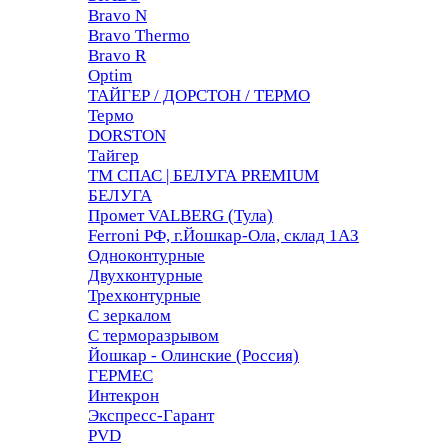
Bravo N
Bravo Thermo
Bravo R
Optim
ТАЙГЕР / ДОРСТОН / ТЕРМО
Термо
DORSTON
Тайгер
ТМ СПАС | БЕЛУГА PREMIUM
БЕЛУГА
Промет VALBERG (Тула)
Ferroni РФ, г.Йошкар-Ола, склад 1АЗ
Одноконтурные
Двухконтурные
Трехконтурные
С зеркалом
С терморазрывом
Йошкар - Олинские (Россия)
ГЕРМЕС
Интекрон
Экспресс-Гарант
PVD