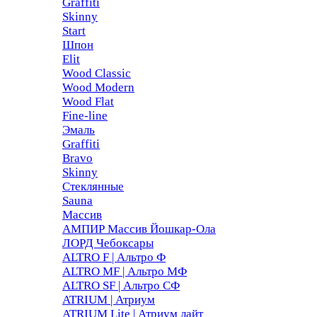
Graffiti
Skinny
Start
Шпон
Elit
Wood Classic
Wood Modern
Wood Flat
Fine-line
Эмаль
Graffiti
Bravo
Skinny
Стеклянные
Sauna
Массив
АМПИР Массив Йошкар-Ола
ЛОРД Чебоксары
ALTRO F | Альтро Ф
ALTRO MF | Альтро МФ
ALTRO SF | Альтро СФ
ATRIUM | Атриум
ATRIUM Lite | Атриум лайт