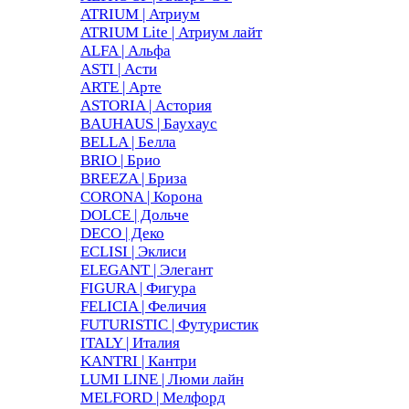
ATRIUM | Атриум
ATRIUM Lite | Атриум лайт
ALFA | Альфа
ASTI | Асти
ARTE | Арте
ASTORIA | Астория
BAUHAUS | Баухаус
BELLA | Белла
BRIO | Брио
BREEZA | Бриза
CORONA | Корона
DOLCE | Дольче
DECO | Деко
ECLISI | Эклиси
ELEGANT | Элегант
FIGURA | Фигура
FELICIA | Феличия
FUTURISTIC | Футуристик
ITALY | Италия
KANTRI | Кантри
LUMI LINE | Люми лайн
MELFORD | Мелфорд