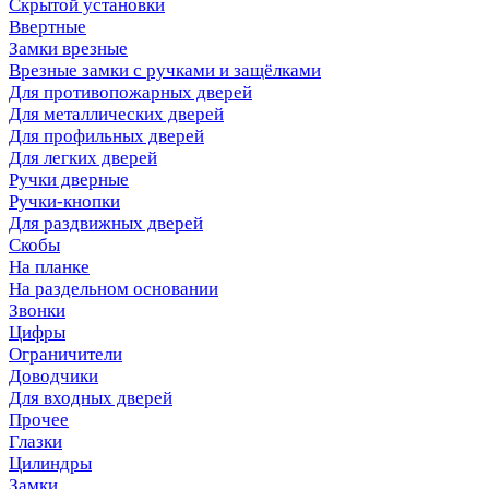
Скрытой установки
Ввертные
Замки врезные
Врезные замки с ручками и защёлками
Для противопожарных дверей
Для металлических дверей
Для профильных дверей
Для легких дверей
Ручки дверные
Ручки-кнопки
Для раздвижных дверей
Скобы
На планке
На раздельном основании
Звонки
Цифры
Ограничители
Доводчики
Для входных дверей
Прочее
Глазки
Цилиндры
Замки