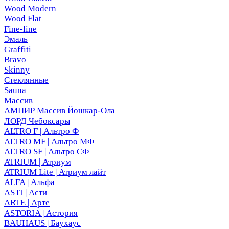
Wood Modern
Wood Flat
Fine-line
Эмаль
Graffiti
Bravo
Skinny
Стеклянные
Sauna
Массив
АМПИР Массив Йошкар-Ола
ЛОРД Чебоксары
ALTRO F | Альтро Ф
ALTRO MF | Альтро МФ
ALTRO SF | Альтро СФ
ATRIUM | Атриум
ATRIUM Lite | Атриум лайт
ALFA | Альфа
ASTI | Асти
ARTE | Арте
ASTORIA | Астория
BAUHAUS | Баухаус