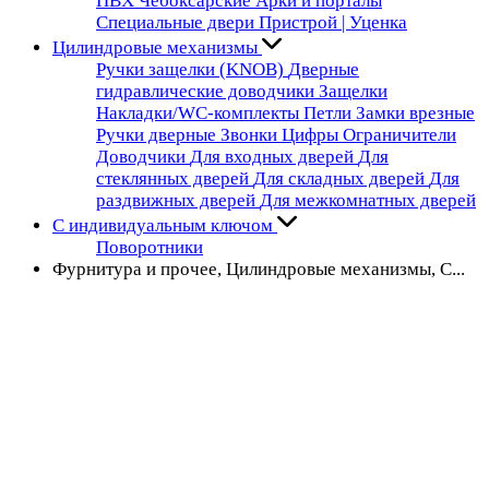
ПВХ Чебоксарские
Арки и порталы
Специальные двери
Пристрой | Уценка
Цилиндровые механизмы
Ручки защелки (KNOB)
Дверные
гидравлические доводчики
Защелки
Накладки/WC-комплекты
Петли
Замки врезные
Ручки дверные
Звонки
Цифры
Ограничители
Доводчики
Для входных дверей
Для
стеклянных дверей
Для складных дверей
Для
раздвижных дверей
Для межкомнатных дверей
С индивидуальным ключом
Поворотники
Фурнитура и прочее, Цилиндровые механизмы, С...