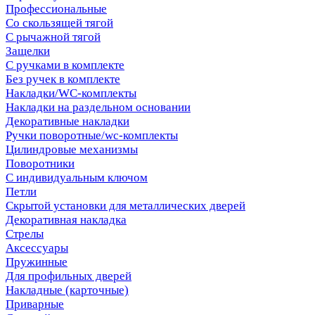
Профессиональные
Со скользящей тягой
С рычажной тягой
Защелки
С ручками в комплекте
Без ручек в комплекте
Накладки/WC-комплекты
Накладки на раздельном основании
Декоративные накладки
Ручки поворотные/wc-комплекты
Цилиндровые механизмы
Поворотники
С индивидуальным ключом
Петли
Скрытой установки для металлических дверей
Декоративная накладка
Стрелы
Аксессуары
Пружинные
Для профильных дверей
Накладные (карточные)
Приварные