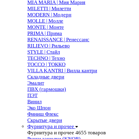
MIA MARIA | Мия Мария
MILETTI | Милетти
MODERN | Модерн
MOLLE | Молле
MONTE | Монте
PRIMA | Прима
RENAISSANCE | Ренессанс
RILIEVO | Рильево
STYLE | Стайл
TECHNO | Техно
TOCCO | ТОККО
VILLA KANTRI | Вилла кантри
Складные двери
Эмалит
ПВХ (гармошки)
ПЭТ
Винил
Эко Шпон
Финиш Флекс
Скрытые двери
Фурнитура и прочее
Фурнитура и прочее
4655 товаров
Ручки защелки (KNOB)