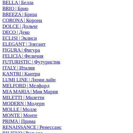
BELLA | Белла
BRIO | Брио
BREEZA | Бриза
CORONA | Корона
DOLCE | Дольче
DECO | Деко
ECLISI | Эклиси
ELEGANT | Элегант
FIGURA | Фигура
FELICIA | Феличия
FUTURISTIC | Футуристик
ITALY | Италия
KANTRI | Кантри
LUMI LINE | Люми лайн
MELFORD | Мелфорд
MIA MARIA | Мия Мария
MILETTI | Милетти
MODERN | Модерн
MOLLE | Молле
MONTE | Монте
PRIMA | Прима
RENAISSANCE | Ренессанс