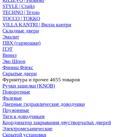
RILIEVO | Рильево
STYLE | Стайл
TECHNO | Техно
TOCCO | ТОККО
VILLA KANTRI | Вилла кантри
Складные двери
Эмалит
ПВХ (гармошки)
ПЭТ
Винил
Эко Шпон
Финиш Флекс
Скрытые двери
Фурнитура и прочее
4655 товаров
Ручки защелки (KNOB)
Поворотные
Фалевые
Дверные гидравлические доводчики
Пружинные
Тяги к доводчикам
Координатор закрывания двустворчатых дверей
Электромеханические
Скрытой установки