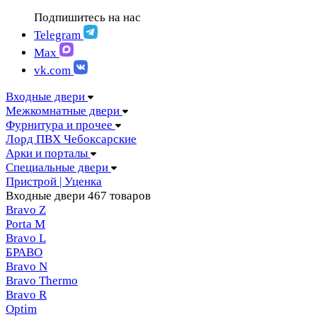
FIGURA | Фигура
АМПИР Массив Йошкар-Ола
Подпишитесь на нас
FELICIA | Феличия
ЛОРД Чебоксары
FUTURISTIC | Футуристик
Telegram
Складные двери
ITALY | Италия
Max
Скрытые двери
KANTRI | Кантри
vk.com
LUMI LINE | Люми лайн
MELFORD | Мелфорд
Входные двери
MIA MARIA | Мия Мария
Межкомнатные двери
MILETTI | Милетти
Фурнитура и прочее
MODERN | Модерн
Лорд ПВХ Чебоксарские
MOLLE | Молле
Арки и порталы
MONTE | Монте
Специальные двери
PRIMA | Прима
Пристрой | Уценка
RENAISSANCE | Ренессанс
Входные двери
467 товаров
RILIEVO | Рильево
Bravo Z
STYLE | Стайл
Porta М
TECHNO | Техно
Bravo L
TOCCO | ТОККО
БРАВО
VILLA KANTRI | Вилла кантри
Bravo N
Bravo Thermo
Bravo R
Optim