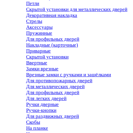
Петли
Скрытой установки для металлических дверей
Декоративная накладка
Стрелы
Аксессуары
Пружинные
Для профильных дверей
Накладные (карточные)
Приварные
Скрытой установки
Ввертные
Замки врезные
Врезные замки с ручками и защёлками
Для противопожарных дверей
Для металлических дверей
Для профильных дверей
Для легких дверей
Ручки дверные
Ручки-кнопки
Для раздвижных дверей
Скобы
На планке