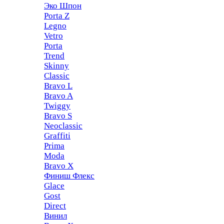
Эко Шпон
Porta Z
Legno
Vetro
Porta
Trend
Skinny
Classic
Bravo L
Bravo A
Twiggy
Bravo S
Neoclassic
Graffiti
Prima
Moda
Bravo X
Финиш Флекс
Glace
Gost
Direct
Винил