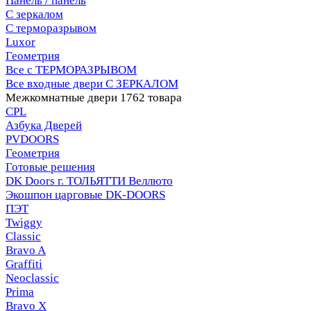
Панель / панель
С зеркалом
С терморазрывом
Luxor
Геометрия
Все с ТЕРМОРАЗРЫВОМ
Все входные двери С ЗЕРКАЛОМ
Межкомнатные двери
1762 товара
CPL
Азбука Дверей
PVDOORS
Геометрия
Готовые решения
DK Doors г. ТОЛЬЯТТИ Веллюто
Экошпон царговые DK-DOORS
ПЭТ
Twiggy
Classic
Bravo A
Graffiti
Neoclassic
Prima
Bravo X