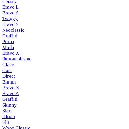
Classic
Bravo L
Bravo A
Twiggy
Bravo S
Neoclassic
Graffiti
Prima
Moda
Bravo X
Финиш Флекс
Glace
Gost
Direct
Винил
Bravo X
Bravo A
Graffiti
Skinny
Start
Шпон
Elit
Wood Classic