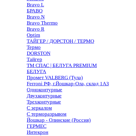
Bravo L
БРАВО
Bravo N
Bravo Thermo
Bravo R
Optim
ТАЙГЕР / ДОРСТОН / ТЕРМО
Термо
DORSTON
Тайгер
ТМ СПАС | БЕЛУГА PREMIUM
БЕЛУГА
Промет VALBERG (Тула)
Ferroni РФ, г.Йошкар-Ола, склад 1АЗ
Одноконтурные
Двухконтурные
Трехконтурные
С зеркалом
С терморазрывом
Йошкар - Олинские (Россия)
ГЕРМЕС
Интекрон