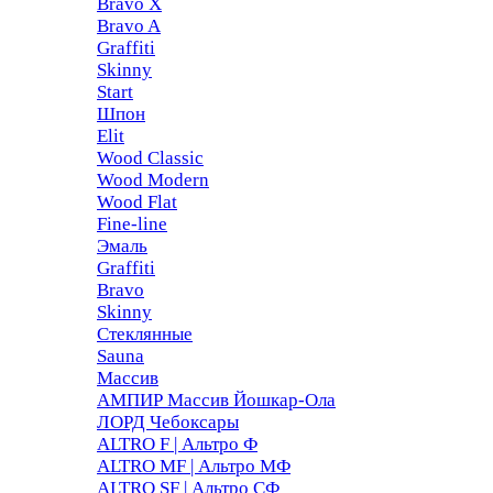
Bravo X
Bravo A
Graffiti
Skinny
Start
Шпон
Elit
Wood Classic
Wood Modern
Wood Flat
Fine-line
Эмаль
Graffiti
Bravo
Skinny
Стеклянные
Sauna
Массив
АМПИР Массив Йошкар-Ола
ЛОРД Чебоксары
ALTRO F | Альтро Ф
ALTRO MF | Альтро МФ
ALTRO SF | Альтро СФ