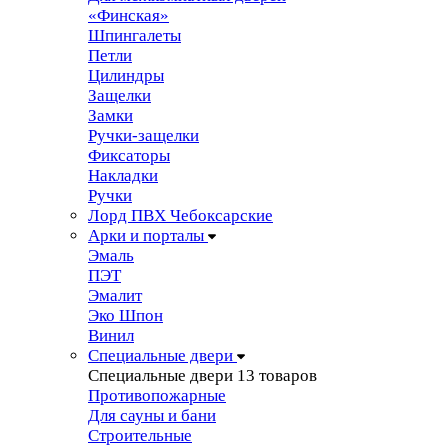
«Финская»
Шпингалеты
Петли
Цилиндры
Защелки
Замки
Ручки-защелки
Фиксаторы
Накладки
Ручки
Лорд ПВХ Чебоксарские
Арки и порталы
Эмаль
ПЭТ
Эмалит
Эко Шпон
Винил
Специальные двери
Специальные двери
13 товаров
Противопожарные
Для сауны и бани
Строительные