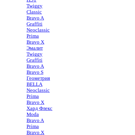
Twiggy
Classic
Bravo A
Graffiti
Neoclassic
Prima
Bravo X
Эмалит
Twiggy
Graffiti
Bravo A
Bravo S
Геометрия
BELLA
Neoclassic
Prima
Bravo X
Хард Флекс
Moda
Bravo A
Prima
Bravo X