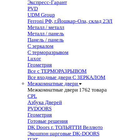
Экспресс-Гарант
PVD
UDM Group
Ferroni РФ, г.Йошкар-Ола, склад 2ЭЛ
Металл / металл
Металл / панель
Панель / панель
С зеркалом
С терморазрывом
Luxor
Геометрия
Все с ТЕРМОРАЗРЫВОМ
Все входные двери С ЗЕРКАЛОМ
Межкомнатные двери
Межкомнатные двери
1762 товара
CPL
Азбука Дверей
PVDOORS
Геометрия
Готовые решения
DK Doors г. ТОЛЬЯТТИ Веллюто
Экошпон царговые DK-DOORS
ПЭТ