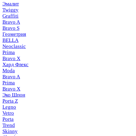
Эмалит
Twiggy
Graffiti
Bravo A
Bravo S
Геометрия
BELLA
Neoclassic
Prima
Bravo X
Хард Флекс
Moda
Bravo A
Prima
Bravo X
Эко Шпон
Porta Z
Legno
Vetro
Porta
Trend
Skinny