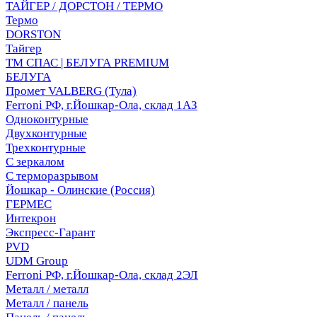
ТАЙГЕР / ДОРСТОН / ТЕРМО
Термо
DORSTON
Тайгер
ТМ СПАС | БЕЛУГА PREMIUM
БЕЛУГА
Промет VALBERG (Тула)
Ferroni РФ, г.Йошкар-Ола, склад 1АЗ
Одноконтурные
Двухконтурные
Трехконтурные
С зеркалом
С терморазрывом
Йошкар - Олинские (Россия)
ГЕРМЕС
Интекрон
Экспресс-Гарант
PVD
UDM Group
Ferroni РФ, г.Йошкар-Ола, склад 2ЭЛ
Металл / металл
Металл / панель