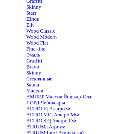
Graffiti
Skinny
Start
Шпон
Elit
Wood Classic
Wood Modern
Wood Flat
Fine-line
Эмаль
Graffiti
Bravo
Skinny
Стеклянные
Sauna
Массив
АМПИР Массив Йошкар-Ола
ЛОРД Чебоксары
ALTRO F | Альтро Ф
ALTRO MF | Альтро МФ
ALTRO SF | Альтро СФ
ATRIUM | Атриум
ATRIUM Lite | Атриум лайт