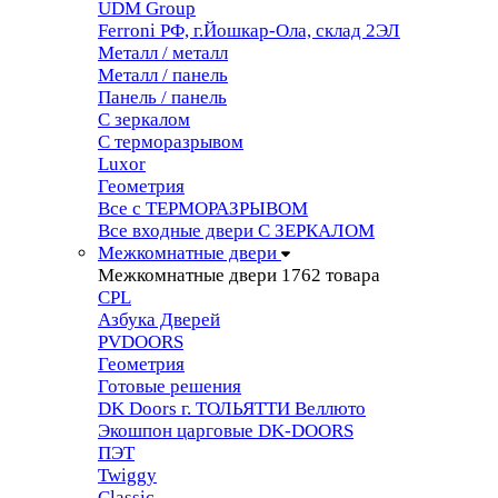
UDM Group
Ferroni РФ, г.Йошкар-Ола, склад 2ЭЛ
Металл / металл
Металл / панель
Панель / панель
С зеркалом
С терморазрывом
Luxor
Геометрия
Все с ТЕРМОРАЗРЫВОМ
Все входные двери С ЗЕРКАЛОМ
Межкомнатные двери
Межкомнатные двери
1762 товара
CPL
Азбука Дверей
PVDOORS
Геометрия
Готовые решения
DK Doors г. ТОЛЬЯТТИ Веллюто
Экошпон царговые DK-DOORS
ПЭТ
Twiggy
Classic