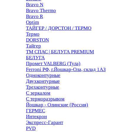
Bravo N
Bravo Thermo
Bravo R
Optim
ТАЙГЕР / ДОРСТОН / ТЕРМО
Термо
DORSTON
Тайгер
ТМ СПАС | БЕЛУГА PREMIUM
БЕЛУГА
Промет VALBERG (Тула)
Ferroni РФ, г.Йошкар-Ола, склад 1АЗ
Одноконтурные
Двухконтурные
Трехконтурные
С зеркалом
С терморазрывом
Йошкар - Олинские (Россия)
ГЕРМЕС
Интекрон
Экспресс-Гарант
PVD