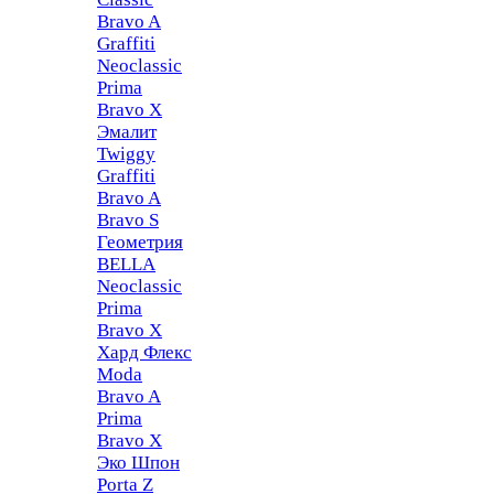
Bravo A
Graffiti
Neoclassic
Prima
Bravo X
Эмалит
Twiggy
Graffiti
Bravo A
Bravo S
Геометрия
BELLA
Neoclassic
Prima
Bravo X
Хард Флекс
Moda
Bravo A
Prima
Bravo X
Эко Шпон
Porta Z