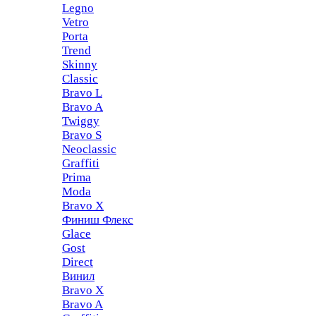
Legno
Vetro
Porta
Trend
Skinny
Classic
Bravo L
Bravo A
Twiggy
Bravo S
Neoclassic
Graffiti
Prima
Moda
Bravo X
Финиш Флекс
Glace
Gost
Direct
Винил
Bravo X
Bravo A