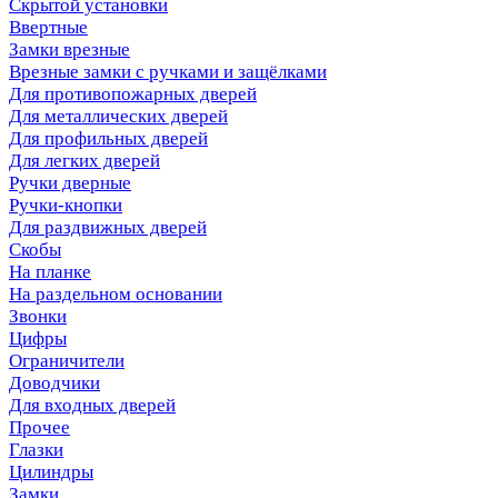
Скрытой установки
Ввертные
Замки врезные
Врезные замки с ручками и защёлками
Для противопожарных дверей
Для металлических дверей
Для профильных дверей
Для легких дверей
Ручки дверные
Ручки-кнопки
Для раздвижных дверей
Скобы
На планке
На раздельном основании
Звонки
Цифры
Ограничители
Доводчики
Для входных дверей
Прочее
Глазки
Цилиндры
Замки