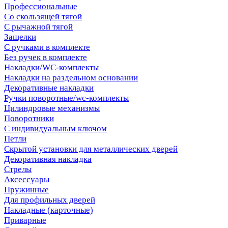
Профессиональные
Со скользящей тягой
С рычажной тягой
Защелки
С ручками в комплекте
Без ручек в комплекте
Накладки/WC-комплекты
Накладки на раздельном основании
Декоративные накладки
Ручки поворотные/wc-комплекты
Цилиндровые механизмы
Поворотники
С индивидуальным ключом
Петли
Скрытой установки для металлических дверей
Декоративная накладка
Стрелы
Аксессуары
Пружинные
Для профильных дверей
Накладные (карточные)
Приварные