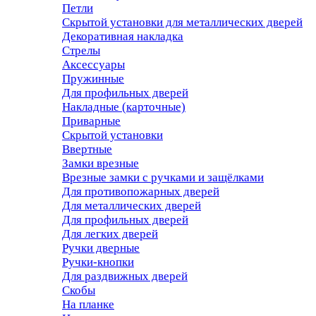
Петли
Скрытой установки для металлических дверей
Декоративная накладка
Стрелы
Аксессуары
Пружинные
Для профильных дверей
Накладные (карточные)
Приварные
Скрытой установки
Ввертные
Замки врезные
Врезные замки с ручками и защёлками
Для противопожарных дверей
Для металлических дверей
Для профильных дверей
Для легких дверей
Ручки дверные
Ручки-кнопки
Для раздвижных дверей
Скобы
На планке