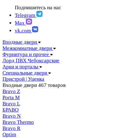
FIGURA | Фигура
АМПИР Массив Йошкар-Ола
Подпишитесь на нас
FELICIA | Феличия
ЛОРД Чебоксары
FUTURISTIC | Футуристик
Telegram
Складные двери
ITALY | Италия
Max
Скрытые двери
KANTRI | Кантри
vk.com
LUMI LINE | Люми лайн
MELFORD | Мелфорд
Входные двери
MIA MARIA | Мия Мария
Межкомнатные двери
MILETTI | Милетти
Фурнитура и прочее
MODERN | Модерн
Лорд ПВХ Чебоксарские
MOLLE | Молле
Арки и порталы
MONTE | Монте
Специальные двери
PRIMA | Прима
Пристрой | Уценка
RENAISSANCE | Ренессанс
Входные двери
467 товаров
RILIEVO | Рильево
Bravo Z
STYLE | Стайл
Porta М
TECHNO | Техно
Bravo L
TOCCO | ТОККО
БРАВО
VILLA KANTRI | Вилла кантри
Bravo N
Bravo Thermo
Bravo R
Optim