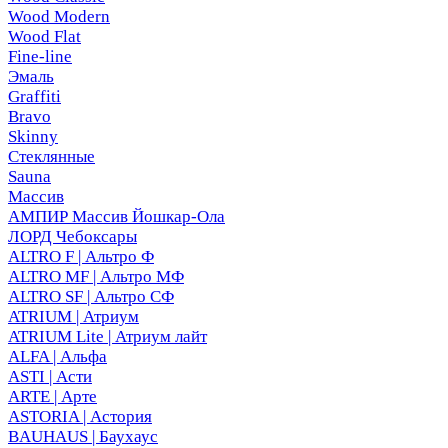
Wood Modern
Wood Flat
Fine-line
Эмаль
Graffiti
Bravo
Skinny
Стеклянные
Sauna
Массив
АМПИР Массив Йошкар-Ола
ЛОРД Чебоксары
ALTRO F | Альтро Ф
ALTRO MF | Альтро МФ
ALTRO SF | Альтро СФ
ATRIUM | Атриум
ATRIUM Lite | Атриум лайт
ALFA | Альфа
ASTI | Асти
ARTE | Арте
ASTORIA | Астория
BAUHAUS | Баухаус