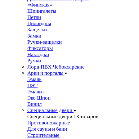
«Финская»
Шпингалеты
Петли
Цилиндры
Защелки
Замки
Ручки-защелки
Фиксаторы
Накладки
Ручки
Лорд ПВХ Чебоксарские
Арки и порталы
Эмаль
ПЭТ
Эмалит
Эко Шпон
Винил
Специальные двери
Специальные двери
13 товаров
Противопожарные
Для сауны и бани
Строительные