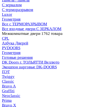
Панель / панель
С зеркалом
С терморазрывом
Luxor
Геометрия
Все с ТЕРМОРАЗРЫВОМ
Все входные двери С ЗЕРКАЛОМ
Межкомнатные двери
1762 товара
CPL
Азбука Дверей
PVDOORS
Геометрия
Готовые решения
DK Doors г. ТОЛЬЯТТИ Веллюто
Экошпон царговые DK-DOORS
ПЭТ
Twiggy
Classic
Bravo A
Graffiti
Neoclassic
Prima
Bravo X