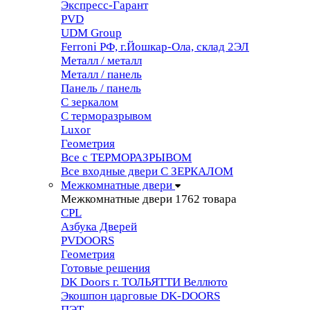
Экспресс-Гарант
PVD
UDM Group
Ferroni РФ, г.Йошкар-Ола, склад 2ЭЛ
Металл / металл
Металл / панель
Панель / панель
С зеркалом
С терморазрывом
Luxor
Геометрия
Все с ТЕРМОРАЗРЫВОМ
Все входные двери С ЗЕРКАЛОМ
Межкомнатные двери
Межкомнатные двери
1762 товара
CPL
Азбука Дверей
PVDOORS
Геометрия
Готовые решения
DK Doors г. ТОЛЬЯТТИ Веллюто
Экошпон царговые DK-DOORS
ПЭТ