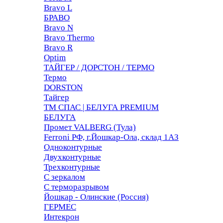
Bravo L
БРАВО
Bravo N
Bravo Thermo
Bravo R
Optim
ТАЙГЕР / ДОРСТОН / ТЕРМО
Термо
DORSTON
Тайгер
ТМ СПАС | БЕЛУГА PREMIUM
БЕЛУГА
Промет VALBERG (Тула)
Ferroni РФ, г.Йошкар-Ола, склад 1АЗ
Одноконтурные
Двухконтурные
Трехконтурные
С зеркалом
С терморазрывом
Йошкар - Олинские (Россия)
ГЕРМЕС
Интекрон