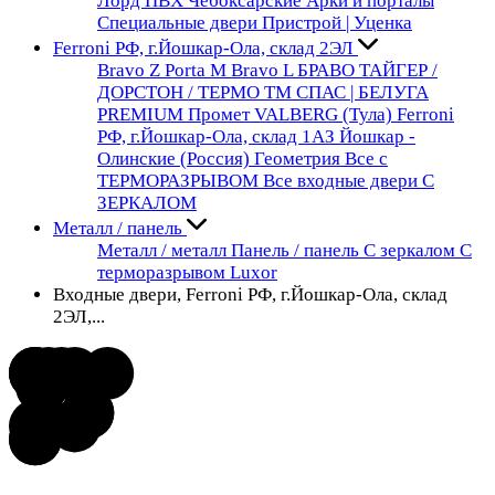
Лорд ПВХ Чебоксарские
Арки и порталы
Специальные двери
Пристрой | Уценка
Ferroni РФ, г.Йошкар-Ола, склад 2ЭЛ
Bravo Z
Porta М
Bravo L
БРАВО
ТАЙГЕР /
ДОРСТОН / ТЕРМО
ТМ СПАС | БЕЛУГА
PREMIUM
Промет VALBERG (Тула)
Ferroni
РФ, г.Йошкар-Ола, склад 1АЗ
Йошкар -
Олинские (Россия)
Геометрия
Все с
ТЕРМОРАЗРЫВОМ
Все входные двери С
ЗЕРКАЛОМ
Металл / панель
Металл / металл
Панель / панель
С зеркалом
С
терморазрывом
Luxor
Входные двери, Ferroni РФ, г.Йошкар-Ола, склад
2ЭЛ,...