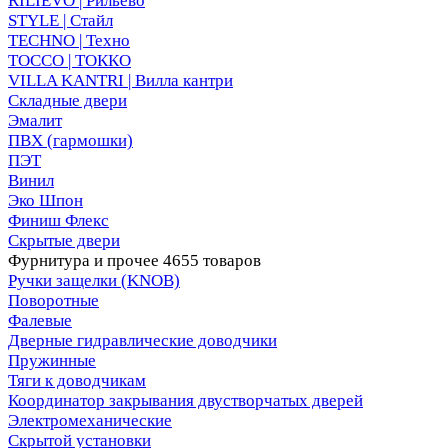
RILIEVO | Рильево
STYLE | Стайл
TECHNO | Техно
TOCCO | ТОККО
VILLA KANTRI | Вилла кантри
Складные двери
Эмалит
ПВХ (гармошки)
ПЭТ
Винил
Эко Шпон
Финиш Флекс
Скрытые двери
Фурнитура и прочее
4655 товаров
Ручки защелки (KNOB)
Поворотные
Фалевые
Дверные гидравлические доводчики
Пружинные
Тяги к доводчикам
Координатор закрывания двустворчатых дверей
Электромеханические
Скрытой установки