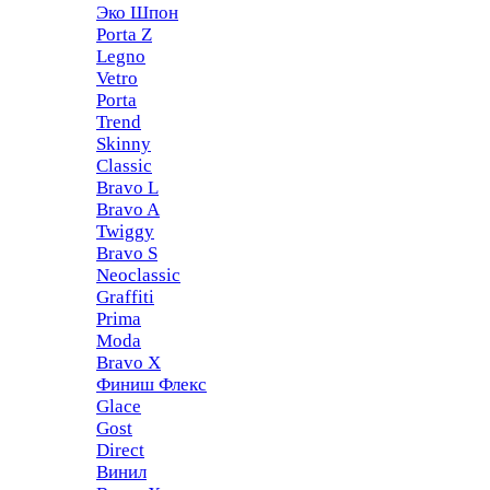
Эко Шпон
Porta Z
Legno
Vetro
Porta
Trend
Skinny
Classic
Bravo L
Bravo A
Twiggy
Bravo S
Neoclassic
Graffiti
Prima
Moda
Bravo X
Финиш Флекс
Glace
Gost
Direct
Винил