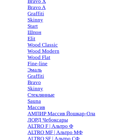
Bravo X
Bravo A
Graffiti
Skinny
Start
Шпон
Elit
Wood Classic
Wood Modern
Wood Flat
Fine-line
Эмаль
Graffiti
Bravo
Skinny
Стеклянные
Sauna
Массив
АМПИР Массив Йошкар-Ола
ЛОРД Чебоксары
ALTRO F | Альтро Ф
ALTRO MF | Альтро МФ
ALTRO SF | Альтро СФ