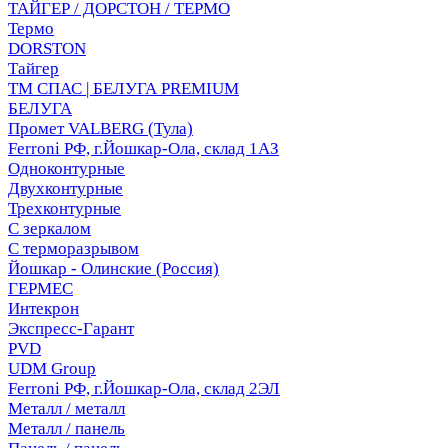
ТАЙГЕР / ДОРСТОН / ТЕРМО
Термо
DORSTON
Тайгер
ТМ СПАС | БЕЛУГА PREMIUM
БЕЛУГА
Промет VALBERG (Тула)
Ferroni РФ, г.Йошкар-Ола, склад 1АЗ
Одноконтурные
Двухконтурные
Трехконтурные
С зеркалом
С терморазрывом
Йошкар - Олинские (Россия)
ГЕРМЕС
Интекрон
Экспресс-Гарант
PVD
UDM Group
Ferroni РФ, г.Йошкар-Ола, склад 2ЭЛ
Металл / металл
Металл / панель