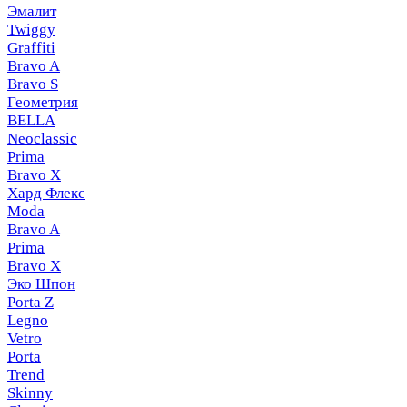
Эмалит
Twiggy
Graffiti
Bravo A
Bravo S
Геометрия
BELLA
Neoclassic
Prima
Bravo X
Хард Флекс
Moda
Bravo A
Prima
Bravo X
Эко Шпон
Porta Z
Legno
Vetro
Porta
Trend
Skinny