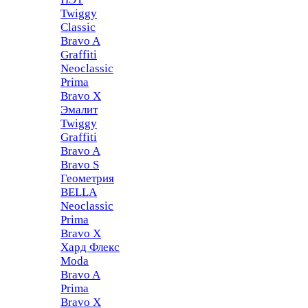
Twiggy
Classic
Bravo A
Graffiti
Neoclassic
Prima
Bravo X
Эмалит
Twiggy
Graffiti
Bravo A
Bravo S
Геометрия
BELLA
Neoclassic
Prima
Bravo X
Хард Флекс
Moda
Bravo A
Prima
Bravo X