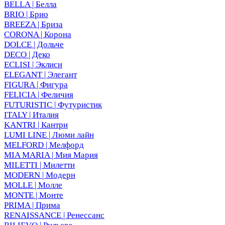
BELLA | Белла
BRIO | Брио
BREEZA | Бриза
CORONA | Корона
DOLCE | Дольче
DECO | Деко
ECLISI | Эклиси
ELEGANT | Элегант
FIGURA | Фигура
FELICIA | Феличия
FUTURISTIC | Футуристик
ITALY | Италия
KANTRI | Кантри
LUMI LINE | Люми лайн
MELFORD | Мелфорд
MIA MARIA | Мия Мария
MILETTI | Милетти
MODERN | Модерн
MOLLE | Молле
MONTE | Монте
PRIMA | Прима
RENAISSANCE | Ренессанс