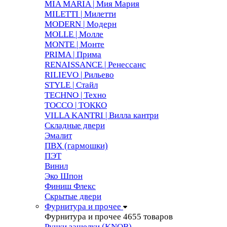
MIA MARIA | Мия Мария
MILETTI | Милетти
MODERN | Модерн
MOLLE | Молле
MONTE | Монте
PRIMA | Прима
RENAISSANCE | Ренессанс
RILIEVO | Рильево
STYLE | Стайл
TECHNO | Техно
TOCCO | ТОККО
VILLA KANTRI | Вилла кантри
Складные двери
Эмалит
ПВХ (гармошки)
ПЭТ
Винил
Эко Шпон
Финиш Флекс
Скрытые двери
Фурнитура и прочее
Фурнитура и прочее
4655 товаров
Ручки защелки (KNOB)