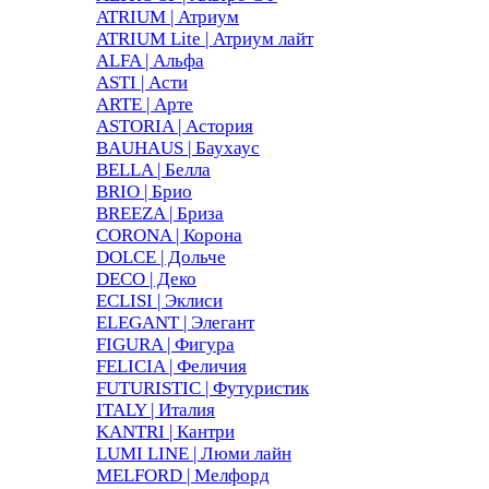
ATRIUM | Атриум
ATRIUM Lite | Атриум лайт
ALFA | Альфа
ASTI | Асти
ARTE | Арте
ASTORIA | Астория
BAUHAUS | Баухаус
BELLA | Белла
BRIO | Брио
BREEZA | Бриза
CORONA | Корона
DOLCE | Дольче
DECO | Деко
ECLISI | Эклиси
ELEGANT | Элегант
FIGURA | Фигура
FELICIA | Феличия
FUTURISTIC | Футуристик
ITALY | Италия
KANTRI | Кантри
LUMI LINE | Люми лайн
MELFORD | Мелфорд