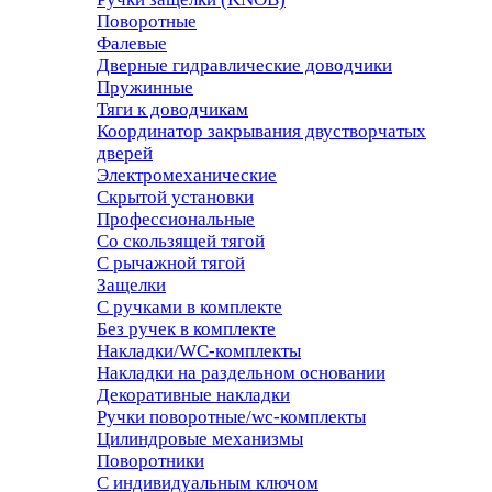
Поворотные
Фалевые
Дверные гидравлические доводчики
Пружинные
Тяги к доводчикам
Координатор закрывания двустворчатых
дверей
Электромеханические
Скрытой установки
Профессиональные
Со скользящей тягой
С рычажной тягой
Защелки
С ручками в комплекте
Без ручек в комплекте
Накладки/WC-комплекты
Накладки на раздельном основании
Декоративные накладки
Ручки поворотные/wc-комплекты
Цилиндровые механизмы
Поворотники
С индивидуальным ключом