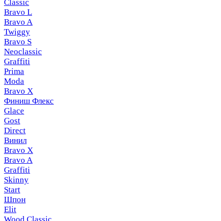
Classic
Bravo L
Bravo A
Twiggy
Bravo S
Neoclassic
Graffiti
Prima
Moda
Bravo X
Финиш Флекс
Glace
Gost
Direct
Винил
Bravo X
Bravo A
Graffiti
Skinny
Start
Шпон
Elit
Wood Classic