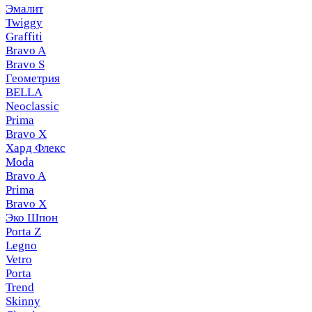
Эмалит
Twiggy
Graffiti
Bravo A
Bravo S
Геометрия
BELLA
Neoclassic
Prima
Bravo X
Хард Флекс
Moda
Bravo A
Prima
Bravo X
Эко Шпон
Porta Z
Legno
Vetro
Porta
Trend
Skinny