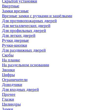
Скрытой установки
Ввертные
Замки врезные
Врезные замки с ручками и защёлками
Для противопожарных дверей
Для металлических дверей
Для профильных дверей
Для легких дверей
Ручки дверные
Ручки-кнопки
Для раздвижных дверей
Скобы
На планке
На раздельном основании
Звонки
Цифры
Ограничители
Доводчики
Для входных дверей
Прочее
Глазки
Цилиндры
Замки