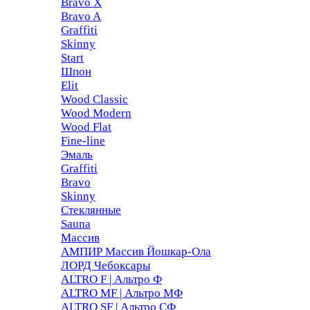
Bravo X
Bravo A
Graffiti
Skinny
Start
Шпон
Elit
Wood Classic
Wood Modern
Wood Flat
Fine-line
Эмаль
Graffiti
Bravo
Skinny
Стеклянные
Sauna
Массив
АМПИР Массив Йошкар-Ола
ЛОРД Чебоксары
ALTRO F | Альтро Ф
ALTRO MF | Альтро МФ
ALTRO SF | Альтро СФ