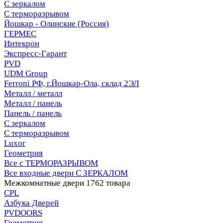
С зеркалом
С терморазрывом
Йошкар - Олинские (Россия)
ГЕРМЕС
Интекрон
Экспресс-Гарант
PVD
UDM Group
Ferroni РФ, г.Йошкар-Ола, склад 2ЭЛ
Металл / металл
Металл / панель
Панель / панель
С зеркалом
С терморазрывом
Luxor
Геометрия
Все с ТЕРМОРАЗРЫВОМ
Все входные двери С ЗЕРКАЛОМ
Межкомнатные двери
1762 товара
CPL
Азбука Дверей
PVDOORS
Геометрия