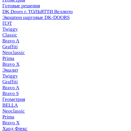
Готовые решения
DK Doors г. ТОЛЬЯТТИ Веллюто
Экошпон царговые DK-DOORS
ПЭТ
Twiggy
Classic
Bravo A
Graffiti
Neoclassic
Prima
Bravo X
Эмалит
Twiggy
Graffiti
Bravo A
Bravo S
Геометрия
BELLA
Neoclassic
Prima
Bravo X
Хард Флекс