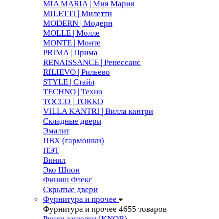
MIA MARIA | Мия Мария
MILETTI | Милетти
MODERN | Модерн
MOLLE | Молле
MONTE | Монте
PRIMA | Прима
RENAISSANCE | Ренессанс
RILIEVO | Рильево
STYLE | Стайл
TECHNO | Техно
TOCCO | ТОККО
VILLA KANTRI | Вилла кантри
Складные двери
Эмалит
ПВХ (гармошки)
ПЭТ
Винил
Эко Шпон
Финиш Флекс
Скрытые двери
Фурнитура и прочее
Фурнитура и прочее
4655 товаров
Ручки защелки (KNOB)