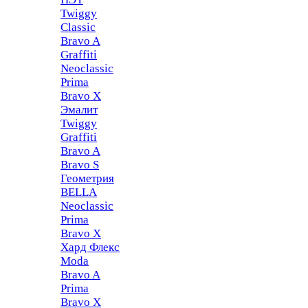
Twiggy
Classic
Bravo A
Graffiti
Neoclassic
Prima
Bravo X
Эмалит
Twiggy
Graffiti
Bravo A
Bravo S
Геометрия
BELLA
Neoclassic
Prima
Bravo X
Хард Флекс
Moda
Bravo A
Prima
Bravo X