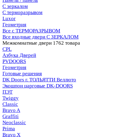
Панель / панель
С зеркалом
С терморазрывом
Luxor
Геометрия
Все с ТЕРМОРАЗРЫВОМ
Все входные двери С ЗЕРКАЛОМ
Межкомнатные двери
1762 товара
CPL
Азбука Дверей
PVDOORS
Геометрия
Готовые решения
DK Doors г. ТОЛЬЯТТИ Веллюто
Экошпон царговые DK-DOORS
ПЭТ
Twiggy
Classic
Bravo A
Graffiti
Neoclassic
Prima
Bravo X