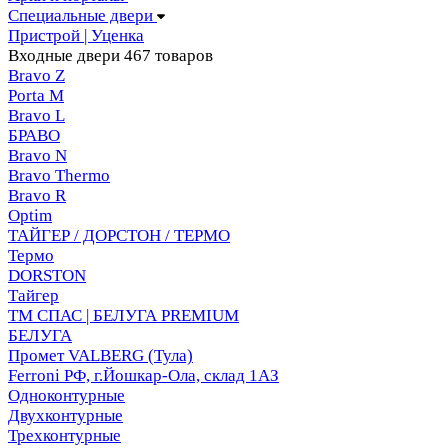
Специальные двери
Пристрой | Уценка
Входные двери
467 товаров
Bravo Z
Porta М
Bravo L
БРАВО
Bravo N
Bravo Thermo
Bravo R
Optim
ТАЙГЕР / ДОРСТОН / ТЕРМО
Термо
DORSTON
Тайгер
ТМ СПАС | БЕЛУГА PREMIUM
БЕЛУГА
Промет VALBERG (Тула)
Ferroni РФ, г.Йошкар-Ола, склад 1АЗ
Одноконтурные
Двухконтурные
Трехконтурные