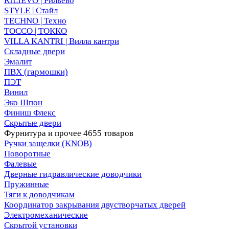
RILIEVO | Рильево
STYLE | Стайл
TECHNO | Техно
TOCCO | ТОККО
VILLA KANTRI | Вилла кантри
Складные двери
Эмалит
ПВХ (гармошки)
ПЭТ
Винил
Эко Шпон
Финиш Флекс
Скрытые двери
Фурнитура и прочее
4655 товаров
Ручки защелки (KNOB)
Поворотные
Фалевые
Дверные гидравлические доводчики
Пружинные
Тяги к доводчикам
Координатор закрывания двустворчатых дверей
Электромеханические
Скрытой установки