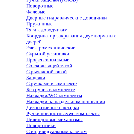
Поворотные
Фалевые
Дверные гидравлические доводчики
Пружинные
Тяги к доводчикам
Координатор закрывания двустворчатых
дверей
Электромеханические
Скрытой установки
Профессиональные
Со скользящей тягой
С рычажной тягой
Защелки
С ручками в комплекте
Без ручек в комплекте
Накладки/WC-комплекты
Накладки на раздельном основании
Декоративные накладки
Ручки поворотные/wc-комплекты
Цилиндровые механизмы
Поворотники
С индивидуальным ключом