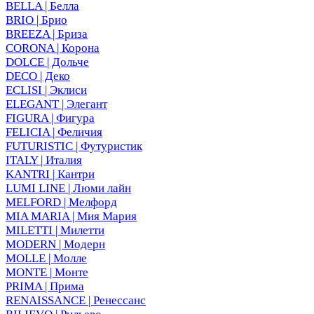
BELLA | Белла
BRIO | Брио
BREEZA | Бриза
CORONA | Корона
DOLCE | Дольче
DECO | Деко
ECLISI | Эклиси
ELEGANT | Элегант
FIGURA | Фигура
FELICIA | Феличия
FUTURISTIC | Футуристик
ITALY | Италия
KANTRI | Кантри
LUMI LINE | Люми лайн
MELFORD | Мелфорд
MIA MARIA | Мия Мария
MILETTI | Милетти
MODERN | Модерн
MOLLE | Молле
MONTE | Монте
PRIMA | Прима
RENAISSANCE | Ренессанс