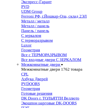
Экспресс-Гарант
PVD
UDM Group
Ferroni РФ, г.Йошкар-Ола, склад 2ЭЛ
Металл / металл
Металл / панель
Панель / панель
С зеркалом
С терморазрывом
Luxor
Геометрия
Все с ТЕРМОРАЗРЫВОМ
Все входные двери С ЗЕРКАЛОМ
Межкомнатные двери
Межкомнатные двери
1762 товара
CPL
Азбука Дверей
PVDOORS
Геометрия
Готовые решения
DK Doors г. ТОЛЬЯТТИ Веллюто
Экошпон царговые DK-DOORS
ПЭТ