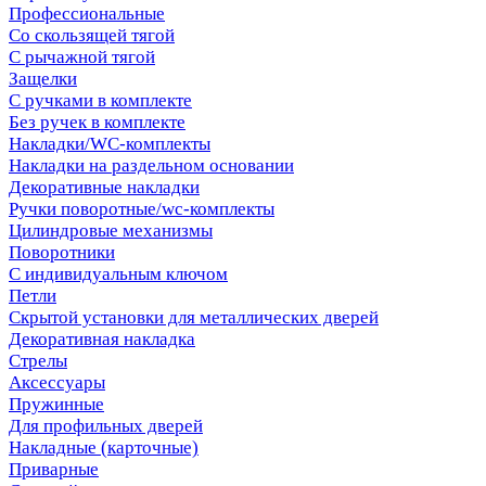
Профессиональные
Со скользящей тягой
С рычажной тягой
Защелки
С ручками в комплекте
Без ручек в комплекте
Накладки/WC-комплекты
Накладки на раздельном основании
Декоративные накладки
Ручки поворотные/wc-комплекты
Цилиндровые механизмы
Поворотники
С индивидуальным ключом
Петли
Скрытой установки для металлических дверей
Декоративная накладка
Стрелы
Аксессуары
Пружинные
Для профильных дверей
Накладные (карточные)
Приварные