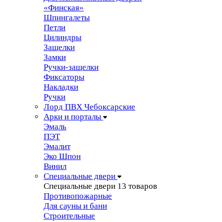
«Финская»
Шпингалеты
Петли
Цилиндры
Защелки
Замки
Ручки-защелки
Фиксаторы
Накладки
Ручки
Лорд ПВХ Чебоксарские
Арки и порталы
Эмаль
ПЭТ
Эмалит
Эко Шпон
Винил
Специальные двери
Специальные двери
13 товаров
Противопожарные
Для сауны и бани
Строительные