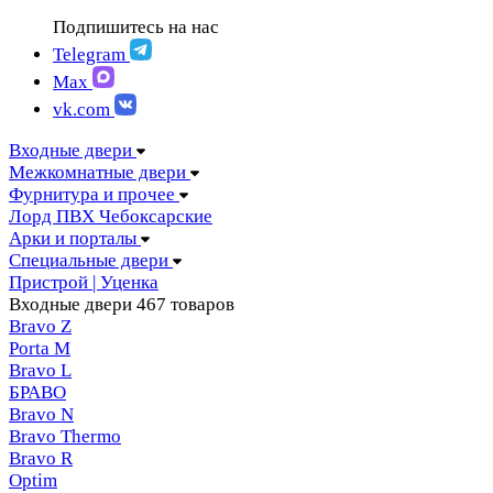
FIGURA | Фигура
АМПИР Массив Йошкар-Ола
Подпишитесь на нас
FELICIA | Феличия
ЛОРД Чебоксары
FUTURISTIC | Футуристик
Telegram
Складные двери
ITALY | Италия
Max
Скрытые двери
KANTRI | Кантри
vk.com
LUMI LINE | Люми лайн
MELFORD | Мелфорд
Входные двери
MIA MARIA | Мия Мария
Межкомнатные двери
MILETTI | Милетти
Фурнитура и прочее
MODERN | Модерн
Лорд ПВХ Чебоксарские
MOLLE | Молле
Арки и порталы
MONTE | Монте
Специальные двери
PRIMA | Прима
Пристрой | Уценка
RENAISSANCE | Ренессанс
Входные двери
467 товаров
RILIEVO | Рильево
Bravo Z
STYLE | Стайл
Porta М
TECHNO | Техно
Bravo L
TOCCO | ТОККО
БРАВО
VILLA KANTRI | Вилла кантри
Bravo N
Bravo Thermo
Bravo R
Optim