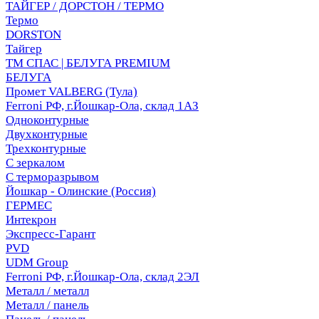
ТАЙГЕР / ДОРСТОН / ТЕРМО
Термо
DORSTON
Тайгер
ТМ СПАС | БЕЛУГА PREMIUM
БЕЛУГА
Промет VALBERG (Тула)
Ferroni РФ, г.Йошкар-Ола, склад 1АЗ
Одноконтурные
Двухконтурные
Трехконтурные
С зеркалом
С терморазрывом
Йошкар - Олинские (Россия)
ГЕРМЕС
Интекрон
Экспресс-Гарант
PVD
UDM Group
Ferroni РФ, г.Йошкар-Ола, склад 2ЭЛ
Металл / металл
Металл / панель