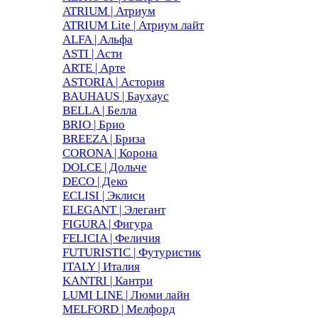
ATRIUM | Атриум
ATRIUM Lite | Атриум лайт
ALFA | Альфа
ASTI | Асти
ARTE | Арте
ASTORIA | Астория
BAUHAUS | Баухаус
BELLA | Белла
BRIO | Брио
BREEZA | Бриза
CORONA | Корона
DOLCE | Дольче
DECO | Деко
ECLISI | Эклиси
ELEGANT | Элегант
FIGURA | Фигура
FELICIA | Феличия
FUTURISTIC | Футуристик
ITALY | Италия
KANTRI | Кантри
LUMI LINE | Люми лайн
MELFORD | Мелфорд