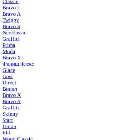
Classic
Bravo L
Bravo A
Twiggy
Bravo S
Neoclassic
Graffiti
Prima
Moda
Bravo X
Финиш Флекс
Glace
Gost
Direct
Винил
Bravo X
Bravo A
Graffiti
Skinny
Start
Шпон
Elit
Wood Classic