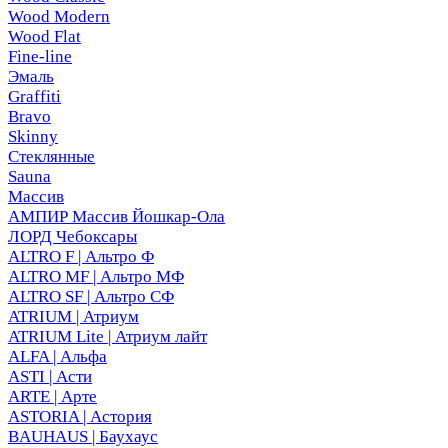
Wood Modern
Wood Flat
Fine-line
Эмаль
Graffiti
Bravo
Skinny
Стеклянные
Sauna
Массив
АМПИР Массив Йошкар-Ола
ЛОРД Чебоксары
ALTRO F | Альтро Ф
ALTRO MF | Альтро МФ
ALTRO SF | Альтро СФ
ATRIUM | Атриум
ATRIUM Lite | Атриум лайт
ALFA | Альфа
ASTI | Асти
ARTE | Арте
ASTORIA | Астория
BAUHAUS | Баухаус