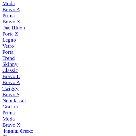
Moda
Bravo A
Prima
Bravo X
Эко Шпон
Porta Z
Legno
Vetro
Porta
Trend
Skinny
Classic
Bravo L
Bravo A
Twiggy
Bravo S
Neoclassic
Graffiti
Prima
Moda
Bravo X
Финиш Флекс