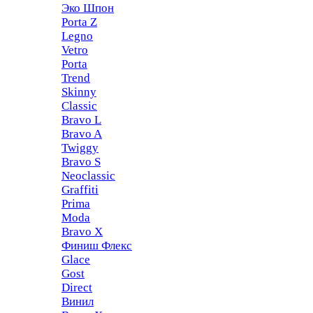
Эко Шпон
Porta Z
Legno
Vetro
Porta
Trend
Skinny
Classic
Bravo L
Bravo A
Twiggy
Bravo S
Neoclassic
Graffiti
Prima
Moda
Bravo X
Финиш Флекс
Glace
Gost
Direct
Винил