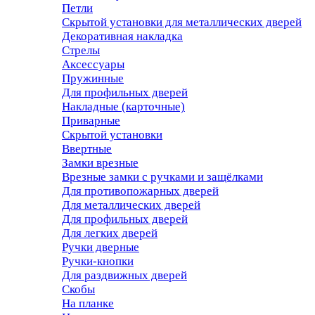
Петли
Скрытой установки для металлических дверей
Декоративная накладка
Стрелы
Аксессуары
Пружинные
Для профильных дверей
Накладные (карточные)
Приварные
Скрытой установки
Ввертные
Замки врезные
Врезные замки с ручками и защёлками
Для противопожарных дверей
Для металлических дверей
Для профильных дверей
Для легких дверей
Ручки дверные
Ручки-кнопки
Для раздвижных дверей
Скобы
На планке