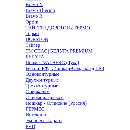
Bravo N
Bravo Thermo
Bravo R
Optim
ТАЙГЕР / ДОРСТОН / ТЕРМО
Термо
DORSTON
Тайгер
ТМ СПАС | БЕЛУГА PREMIUM
БЕЛУГА
Промет VALBERG (Тула)
Ferroni РФ, г.Йошкар-Ола, склад 1АЗ
Одноконтурные
Двухконтурные
Трехконтурные
С зеркалом
С терморазрывом
Йошкар - Олинские (Россия)
ГЕРМЕС
Интекрон
Экспресс-Гарант
PVD