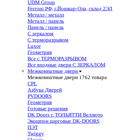
UDM Group
Ferroni РФ, г.Йошкар-Ола, склад 2ЭЛ
Металл / металл
Металл / панель
Панель / панель
С зеркалом
С терморазрывом
Luxor
Геометрия
Все с ТЕРМОРАЗРЫВОМ
Все входные двери С ЗЕРКАЛОМ
Межкомнатные двери
Межкомнатные двери
1762 товара
CPL
Азбука Дверей
PVDOORS
Геометрия
Готовые решения
DK Doors г. ТОЛЬЯТТИ Веллюто
Экошпон царговые DK-DOORS
ПЭТ
Twiggy
Classic