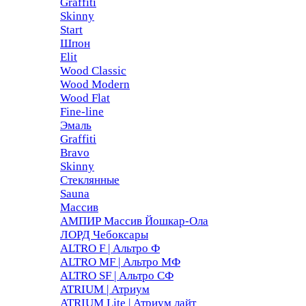
Graffiti
Skinny
Start
Шпон
Elit
Wood Classic
Wood Modern
Wood Flat
Fine-line
Эмаль
Graffiti
Bravo
Skinny
Стеклянные
Sauna
Массив
АМПИР Массив Йошкар-Ола
ЛОРД Чебоксары
ALTRO F | Альтро Ф
ALTRO MF | Альтро МФ
ALTRO SF | Альтро СФ
ATRIUM | Атриум
ATRIUM Lite | Атриум лайт