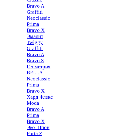
Bravo A
Graffiti
Neoclassic
Prima
Bravo X
Эмалит
Twiggy
Graffiti
Bravo A
Bravo S
Геометрия
BELLA
Neoclassic
Prima
Bravo X
Хард Флекс
Moda
Bravo A
Prima
Bravo X
Эко Шпон
Porta Z