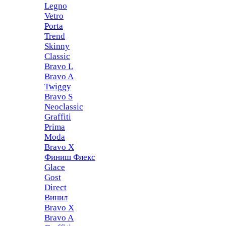
Legno
Vetro
Porta
Trend
Skinny
Classic
Bravo L
Bravo A
Twiggy
Bravo S
Neoclassic
Graffiti
Prima
Moda
Bravo X
Финиш Флекс
Glace
Gost
Direct
Винил
Bravo X
Bravo A