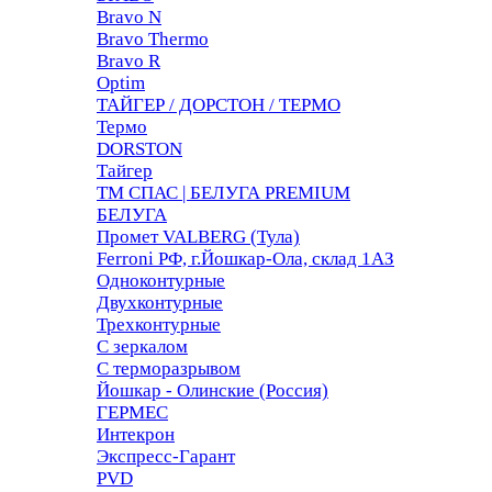
Bravo N
Bravo Thermo
Bravo R
Optim
ТАЙГЕР / ДОРСТОН / ТЕРМО
Термо
DORSTON
Тайгер
ТМ СПАС | БЕЛУГА PREMIUM
БЕЛУГА
Промет VALBERG (Тула)
Ferroni РФ, г.Йошкар-Ола, склад 1АЗ
Одноконтурные
Двухконтурные
Трехконтурные
С зеркалом
С терморазрывом
Йошкар - Олинские (Россия)
ГЕРМЕС
Интекрон
Экспресс-Гарант
PVD