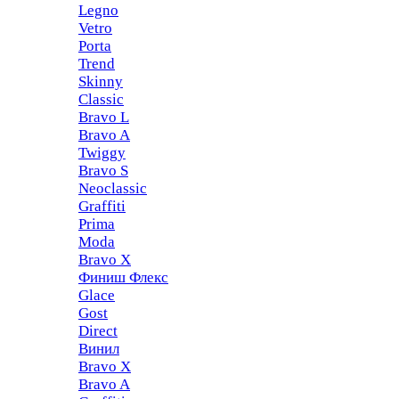
Legno
Vetro
Porta
Trend
Skinny
Classic
Bravo L
Bravo A
Twiggy
Bravo S
Neoclassic
Graffiti
Prima
Moda
Bravo X
Финиш Флекс
Glace
Gost
Direct
Винил
Bravo X
Bravo A