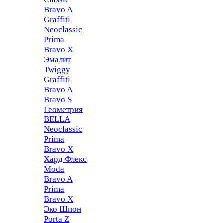
Bravo A
Graffiti
Neoclassic
Prima
Bravo X
Эмалит
Twiggy
Graffiti
Bravo A
Bravo S
Геометрия
BELLA
Neoclassic
Prima
Bravo X
Хард Флекс
Moda
Bravo A
Prima
Bravo X
Эко Шпон
Porta Z