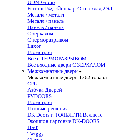
UDM Group
Ferroni РФ, г.Йошкар-Ола, склад 2ЭЛ
Металл / металл
Металл / панель
Панель / панель
С зеркалом
С терморазрывом
Luxor
Геометрия
Все с ТЕРМОРАЗРЫВОМ
Все входные двери С ЗЕРКАЛОМ
Межкомнатные двери
Межкомнатные двери
1762 товара
CPL
Азбука Дверей
PVDOORS
Геометрия
Готовые решения
DK Doors г. ТОЛЬЯТТИ Веллюто
Экошпон царговые DK-DOORS
ПЭТ
Twiggy
Classic