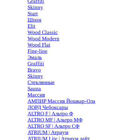
Graffiti
Skinny
Start
Шпон
Elit
Wood Classic
Wood Modern
Wood Flat
Fine-line
Эмаль
Graffiti
Bravo
Skinny
Стеклянные
Sauna
Массив
АМПИР Массив Йошкар-Ола
ЛОРД Чебоксары
ALTRO F | Альтро Ф
ALTRO MF | Альтро МФ
ALTRO SF | Альтро СФ
ATRIUM | Атриум
ATRIUM Lite | Атриум лайт