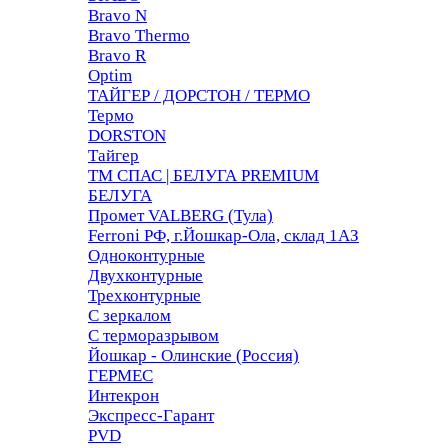
Bravo N
Bravo Thermo
Bravo R
Optim
ТАЙГЕР / ДОРСТОН / ТЕРМО
Термо
DORSTON
Тайгер
ТМ СПАС | БЕЛУГА PREMIUM
БЕЛУГА
Промет VALBERG (Тула)
Ferroni РФ, г.Йошкар-Ола, склад 1АЗ
Одноконтурные
Двухконтурные
Трехконтурные
С зеркалом
С терморазрывом
Йошкар - Олинские (Россия)
ГЕРМЕС
Интекрон
Экспресс-Гарант
PVD