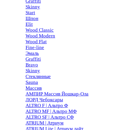
Graffiti
Skinny
Start
Шпон
Elit
Wood Classic
Wood Modern
Wood Flat
Fine-line
Эмаль
Graffiti
Bravo
Skinny
Стеклянные
Sauna
Массив
АМПИР Массив Йошкар-Ола
ЛОРД Чебоксары
ALTRO F | Альтро Ф
ALTRO MF | Альтро МФ
ALTRO SF | Альтро СФ
ATRIUM | Атриум
ATRIUM Lite | Атриум лайт