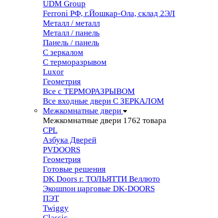
UDM Group
Ferroni РФ, г.Йошкар-Ола, склад 2ЭЛ
Металл / металл
Металл / панель
Панель / панель
С зеркалом
С терморазрывом
Luxor
Геометрия
Все с ТЕРМОРАЗРЫВОМ
Все входные двери С ЗЕРКАЛОМ
Межкомнатные двери
Межкомнатные двери
1762 товара
CPL
Азбука Дверей
PVDOORS
Геометрия
Готовые решения
DK Doors г. ТОЛЬЯТТИ Веллюто
Экошпон царговые DK-DOORS
ПЭТ
Twiggy
Classic