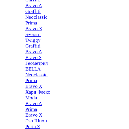
Bravo A
Graffiti
Neoclassic
Prima
Bravo X
Эмалит
Twiggy
Graffiti
Bravo A
Bravo S
Геометрия
BELLA
Neoclassic
Prima
Bravo X
Хард Флекс
Moda
Bravo A
Prima
Bravo X
Эко Шпон
Porta Z