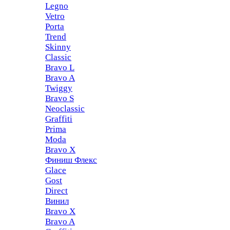
Legno
Vetro
Porta
Trend
Skinny
Classic
Bravo L
Bravo A
Twiggy
Bravo S
Neoclassic
Graffiti
Prima
Moda
Bravo X
Финиш Флекс
Glace
Gost
Direct
Винил
Bravo X
Bravo A