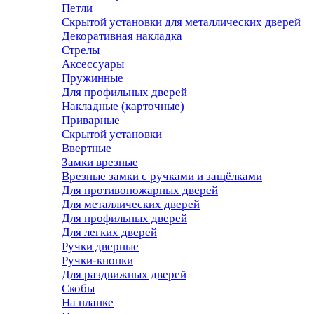
Петли
Скрытой установки для металлических дверей
Декоративная накладка
Стрелы
Аксессуары
Пружинные
Для профильных дверей
Накладные (карточные)
Приварные
Скрытой установки
Ввертные
Замки врезные
Врезные замки с ручками и защёлками
Для противопожарных дверей
Для металлических дверей
Для профильных дверей
Для легких дверей
Ручки дверные
Ручки-кнопки
Для раздвижных дверей
Скобы
На планке