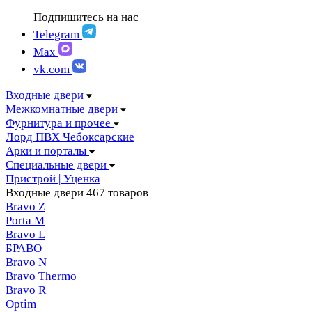
FIGURA | Фигура
АМПИР Массив Йошкар-Ола
Подпишитесь на нас
FELICIA | Феличия
ЛОРД Чебоксары
FUTURISTIC | Футуристик
Telegram
Складные двери
ITALY | Италия
Max
Скрытые двери
KANTRI | Кантри
vk.com
LUMI LINE | Люми лайн
MELFORD | Мелфорд
Входные двери
MIA MARIA | Мия Мария
Межкомнатные двери
MILETTI | Милетти
Фурнитура и прочее
MODERN | Модерн
Лорд ПВХ Чебоксарские
MOLLE | Молле
Арки и порталы
MONTE | Монте
Специальные двери
PRIMA | Прима
Пристрой | Уценка
RENAISSANCE | Ренессанс
Входные двери
467 товаров
RILIEVO | Рильево
Bravo Z
STYLE | Стайл
Porta М
TECHNO | Техно
Bravo L
TOCCO | ТОККО
БРАВО
VILLA KANTRI | Вилла кантри
Bravo N
Bravo Thermo
Bravo R
Optim