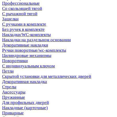
Профессиональные
Со скользящей тягой
С рычажной тягой
Защелки
С ручками в комплекте
Без ручек в комплекте
Накладки/WC-комплекты
Накладки на раздельном основании
Декоративные накладки
Ручки поворотные/wc-комплекты
Цилиндровые механизмы
Поворотники
С индивидуальным ключом
Петли
Скрытой установки для металлических дверей
Декоративная накладка
Стрелы
Аксессуары
Пружинные
Для профильных дверей
Накладные (карточные)
Приварные