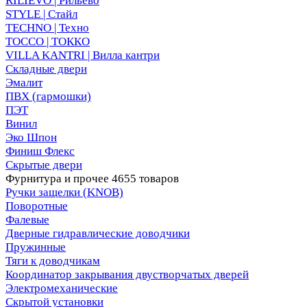
RILIEVO | Рильево
STYLE | Стайл
TECHNO | Техно
TOCCO | ТОККО
VILLA KANTRI | Вилла кантри
Складные двери
Эмалит
ПВХ (гармошки)
ПЭТ
Винил
Эко Шпон
Финиш Флекс
Скрытые двери
Фурнитура и прочее
4655 товаров
Ручки защелки (KNOB)
Поворотные
Фалевые
Дверные гидравлические доводчики
Пружинные
Тяги к доводчикам
Координатор закрывания двустворчатых дверей
Электромеханические
Скрытой установки