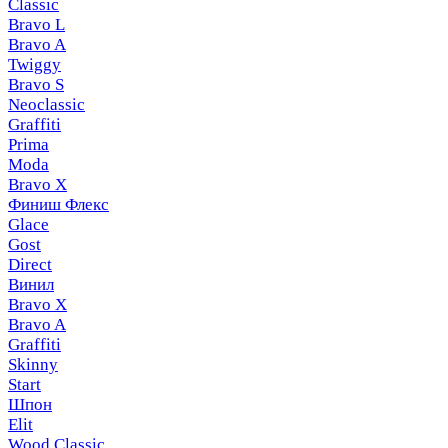
Classic
Bravo L
Bravo A
Twiggy
Bravo S
Neoclassic
Graffiti
Prima
Moda
Bravo X
Финиш Флекс
Glace
Gost
Direct
Винил
Bravo X
Bravo A
Graffiti
Skinny
Start
Шпон
Elit
Wood Classic