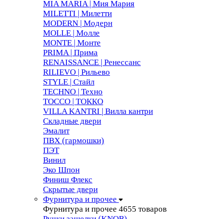
MIA MARIA | Мия Мария
MILETTI | Милетти
MODERN | Модерн
MOLLE | Молле
MONTE | Монте
PRIMA | Прима
RENAISSANCE | Ренессанс
RILIEVO | Рильево
STYLE | Стайл
TECHNO | Техно
TOCCO | ТОККО
VILLA KANTRI | Вилла кантри
Складные двери
Эмалит
ПВХ (гармошки)
ПЭТ
Винил
Эко Шпон
Финиш Флекс
Скрытые двери
Фурнитура и прочее
Фурнитура и прочее
4655 товаров
Ручки защелки (KNOB)