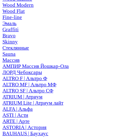
Wood Modern
Wood Flat
Fine-line
Эмаль
Graffiti
Bravo
Skinny
Стеклянные
Sauna
Массив
АМПИР Массив Йошкар-Ола
ЛОРД Чебоксары
ALTRO F | Альтро Ф
ALTRO MF | Альтро МФ
ALTRO SF | Альтро СФ
ATRIUM | Атриум
ATRIUM Lite | Атриум лайт
ALFA | Альфа
ASTI | Асти
ARTE | Арте
ASTORIA | Астория
BAUHAUS | Баухаус