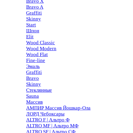
Bravo X
Bravo A
Graffiti
Skinny
Start
Шпон
Elit
Wood Classic
Wood Modern
Wood Flat
Fine-line
Эмаль
Graffiti
Bravo
Skinny
Стеклянные
Sauna
Массив
АМПИР Массив Йошкар-Ола
ЛОРД Чебоксары
ALTRO F | Альтро Ф
ALTRO MF | Альтро МФ
ALTRO SF | Альтро СФ