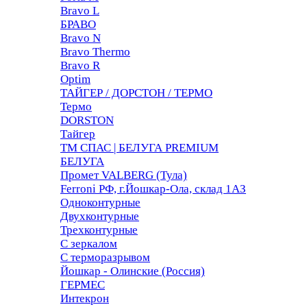
Bravo L
БРАВО
Bravo N
Bravo Thermo
Bravo R
Optim
ТАЙГЕР / ДОРСТОН / ТЕРМО
Термо
DORSTON
Тайгер
ТМ СПАС | БЕЛУГА PREMIUM
БЕЛУГА
Промет VALBERG (Тула)
Ferroni РФ, г.Йошкар-Ола, склад 1АЗ
Одноконтурные
Двухконтурные
Трехконтурные
С зеркалом
С терморазрывом
Йошкар - Олинские (Россия)
ГЕРМЕС
Интекрон