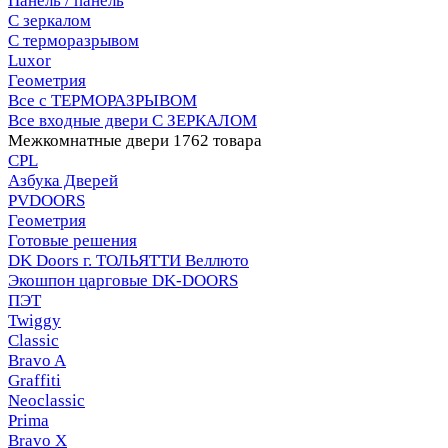
Панель / панель
С зеркалом
С терморазрывом
Luxor
Геометрия
Все с ТЕРМОРАЗРЫВОМ
Все входные двери С ЗЕРКАЛОМ
Межкомнатные двери
1762 товара
CPL
Азбука Дверей
PVDOORS
Геометрия
Готовые решения
DK Doors г. ТОЛЬЯТТИ Веллюто
Экошпон царговые DK-DOORS
ПЭТ
Twiggy
Classic
Bravo A
Graffiti
Neoclassic
Prima
Bravo X