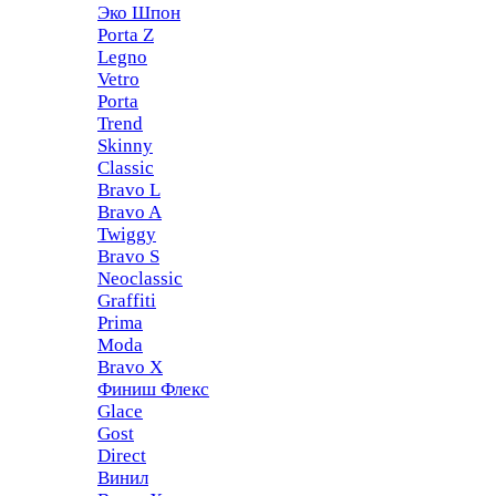
Эко Шпон
Porta Z
Legno
Vetro
Porta
Trend
Skinny
Classic
Bravo L
Bravo A
Twiggy
Bravo S
Neoclassic
Graffiti
Prima
Moda
Bravo X
Финиш Флекс
Glace
Gost
Direct
Винил