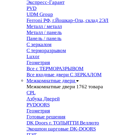
Экспресс-Гарант
PVD
UDM Group
Ferroni РФ, г.Йошкар-Ола, склад 2ЭЛ
Металл / металл
Металл / панель
Панель / панель
С зеркалом
С терморазрывом
Luxor
Геометрия
Все с ТЕРМОРАЗРЫВОМ
Все входные двери С ЗЕРКАЛОМ
Межкомнатные двери
Межкомнатные двери
1762 товара
CPL
Азбука Дверей
PVDOORS
Геометрия
Готовые решения
DK Doors г. ТОЛЬЯТТИ Веллюто
Экошпон царговые DK-DOORS
ПЭТ