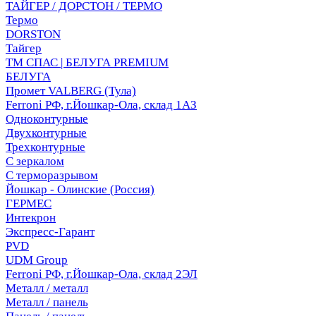
ТАЙГЕР / ДОРСТОН / ТЕРМО
Термо
DORSTON
Тайгер
ТМ СПАС | БЕЛУГА PREMIUM
БЕЛУГА
Промет VALBERG (Тула)
Ferroni РФ, г.Йошкар-Ола, склад 1АЗ
Одноконтурные
Двухконтурные
Трехконтурные
С зеркалом
С терморазрывом
Йошкар - Олинские (Россия)
ГЕРМЕС
Интекрон
Экспресс-Гарант
PVD
UDM Group
Ferroni РФ, г.Йошкар-Ола, склад 2ЭЛ
Металл / металл
Металл / панель