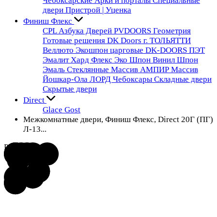
Чебоксарские
Арки и порталы
Специальные
двери
Пристрой | Уценка
Финиш Флекс
CPL
Азбука Дверей
PVDOORS
Геометрия
Готовые решения
DK Doors г. ТОЛЬЯТТИ
Веллюто
Экошпон царговые DK-DOORS
ПЭТ
Эмалит
Хард Флекс
Эко Шпон
Винил
Шпон
Эмаль
Стеклянные
Массив
АМПИР Массив
Йошкар-Ола
ЛОРД Чебоксары
Складные двери
Скрытые двери
Direct
Glace
Gost
Межкомнатные двери, Финиш Флекс, Direct 20Г (ПГ)
Л-13...
Распродажа