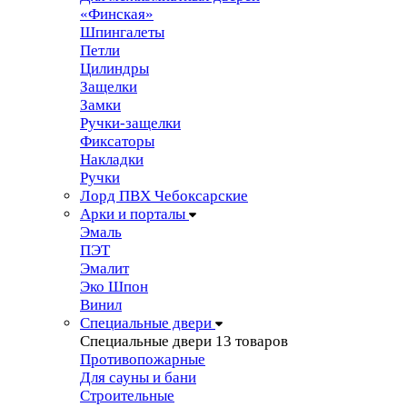
«Финская»
Шпингалеты
Петли
Цилиндры
Защелки
Замки
Ручки-защелки
Фиксаторы
Накладки
Ручки
Лорд ПВХ Чебоксарские
Арки и порталы
Эмаль
ПЭТ
Эмалит
Эко Шпон
Винил
Специальные двери
Специальные двери
13 товаров
Противопожарные
Для сауны и бани
Строительные