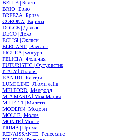
BELLA | Белла
BRIO | Брио
BREEZA | Бриза
CORONA | Корона
DOLCE | Дольче
DECO | Деко
ECLISI | Эклиси
ELEGANT | Элегант
FIGURA | Фигура
FELICIA | Феличия
FUTURISTIC | Футуристик
ITALY | Италия
KANTRI | Кантри
LUMI LINE | Люми лайн
MELFORD | Мелфорд
MIA MARIA | Мия Мария
MILETTI | Милетти
MODERN | Модерн
MOLLE | Молле
MONTE | Монте
PRIMA | Прима
RENAISSANCE | Ренессанс