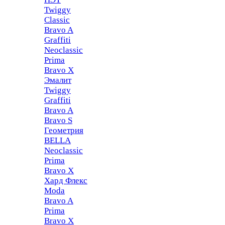
Twiggy
Classic
Bravo A
Graffiti
Neoclassic
Prima
Bravo X
Эмалит
Twiggy
Graffiti
Bravo A
Bravo S
Геометрия
BELLA
Neoclassic
Prima
Bravo X
Хард Флекс
Moda
Bravo A
Prima
Bravo X