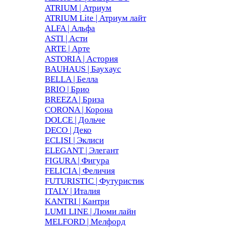
ATRIUM | Атриум
ATRIUM Lite | Атриум лайт
ALFA | Альфа
ASTI | Асти
ARTE | Арте
ASTORIA | Астория
BAUHAUS | Баухаус
BELLA | Белла
BRIO | Брио
BREEZA | Бриза
CORONA | Корона
DOLCE | Дольче
DECO | Деко
ECLISI | Эклиси
ELEGANT | Элегант
FIGURA | Фигура
FELICIA | Феличия
FUTURISTIC | Футуристик
ITALY | Италия
KANTRI | Кантри
LUMI LINE | Люми лайн
MELFORD | Мелфорд