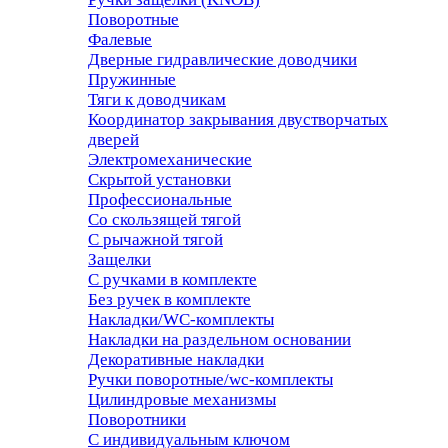
Поворотные
Фалевые
Дверные гидравлические доводчики
Пружинные
Тяги к доводчикам
Координатор закрывания двустворчатых
дверей
Электромеханические
Скрытой установки
Профессиональные
Со скользящей тягой
С рычажной тягой
Защелки
С ручками в комплекте
Без ручек в комплекте
Накладки/WC-комплекты
Накладки на раздельном основании
Декоративные накладки
Ручки поворотные/wc-комплекты
Цилиндровые механизмы
Поворотники
С индивидуальным ключом