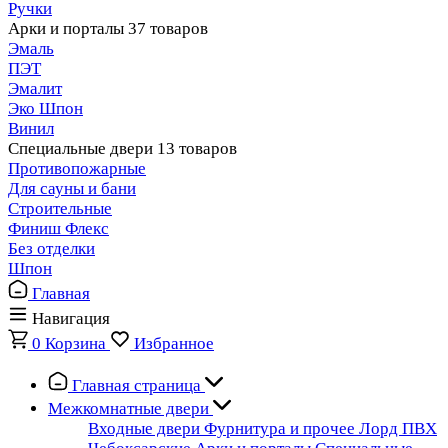
Ручки
Арки и порталы
37 товаров
Эмаль
ПЭТ
Эмалит
Эко Шпон
Винил
Специальные двери
13 товаров
Противопожарные
Для сауны и бани
Строительные
Финиш Флекс
Без отделки
Шпон
Главная
Навигация
0
Корзина
Избранное
Главная страница
Межкомнатные двери
Входные двери
Фурнитура и прочее
Лорд ПВХ