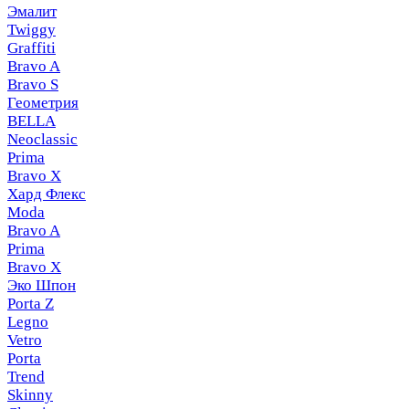
Эмалит
Twiggy
Graffiti
Bravo A
Bravo S
Геометрия
BELLA
Neoclassic
Prima
Bravo X
Хард Флекс
Moda
Bravo A
Prima
Bravo X
Эко Шпон
Porta Z
Legno
Vetro
Porta
Trend
Skinny