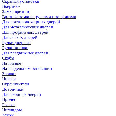
Скрытой установки
Ввертные
Замки врезные
Врезные замки с ручками и защёлками
Для противопожарных дверей
Для металлических дверей
Для профильных дверей
Для легких дверей
Ручки дверные
Ручки-кнопки
Для раздвижных дверей
Скобы
На планке
На раздельном основании
Звонки
Цифры
Ограничители
Доводчики
Для входных дверей
Прочее
Глазки
Цилиндры
Замки