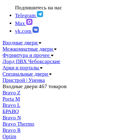
FIGURA | Фигура
АМПИР Массив Йошкар-Ола
Подпишитесь на нас
FELICIA | Феличия
ЛОРД Чебоксары
FUTURISTIC | Футуристик
Telegram
Складные двери
ITALY | Италия
Max
Скрытые двери
KANTRI | Кантри
vk.com
LUMI LINE | Люми лайн
MELFORD | Мелфорд
Входные двери
MIA MARIA | Мия Мария
Межкомнатные двери
MILETTI | Милетти
Фурнитура и прочее
MODERN | Модерн
Лорд ПВХ Чебоксарские
MOLLE | Молле
Арки и порталы
MONTE | Монте
Специальные двери
PRIMA | Прима
Пристрой | Уценка
RENAISSANCE | Ренессанс
Входные двери
467 товаров
RILIEVO | Рильево
Bravo Z
STYLE | Стайл
Porta М
TECHNO | Техно
Bravo L
TOCCO | ТОККО
БРАВО
VILLA KANTRI | Вилла кантри
Bravo N
Bravo Thermo
Bravo R
Optim