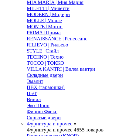
MIA MARIA | Мия Мария
MILETTI | Милетти
MODERN | Модерн
MOLLE | Молле
MONTE | Монте
PRIMA | Прима
RENAISSANCE | Ренессанс
RILIEVO | Рильево
STYLE | Стайл
TECHNO | Техно
TOCCO | ТОККО
VILLA KANTRI | Вилла кантри
Складные двери
Эмалит
ПВХ (гармошки)
ПЭТ
Винил
Эко Шпон
Финиш Флекс
Скрытые двери
Фурнитура и прочее
Фурнитура и прочее
4655 товаров
Ручки защелки (KNOB)