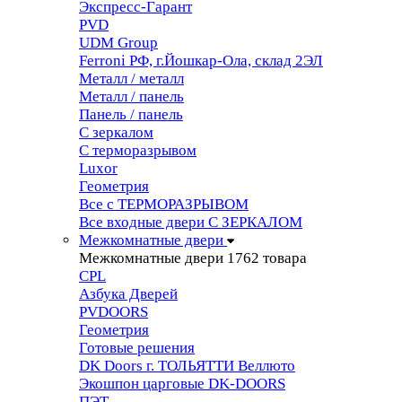
Экспресс-Гарант
PVD
UDM Group
Ferroni РФ, г.Йошкар-Ола, склад 2ЭЛ
Металл / металл
Металл / панель
Панель / панель
С зеркалом
С терморазрывом
Luxor
Геометрия
Все с ТЕРМОРАЗРЫВОМ
Все входные двери С ЗЕРКАЛОМ
Межкомнатные двери
Межкомнатные двери
1762 товара
CPL
Азбука Дверей
PVDOORS
Геометрия
Готовые решения
DK Doors г. ТОЛЬЯТТИ Веллюто
Экошпон царговые DK-DOORS
ПЭТ