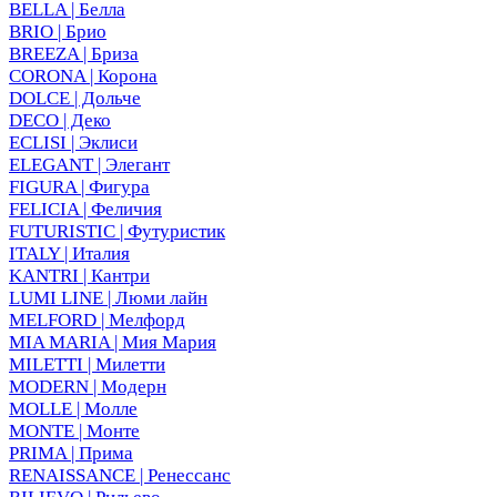
BELLA | Белла
BRIO | Брио
BREEZA | Бриза
CORONA | Корона
DOLCE | Дольче
DECO | Деко
ECLISI | Эклиси
ELEGANT | Элегант
FIGURA | Фигура
FELICIA | Феличия
FUTURISTIC | Футуристик
ITALY | Италия
KANTRI | Кантри
LUMI LINE | Люми лайн
MELFORD | Мелфорд
MIA MARIA | Мия Мария
MILETTI | Милетти
MODERN | Модерн
MOLLE | Молле
MONTE | Монте
PRIMA | Прима
RENAISSANCE | Ренессанс