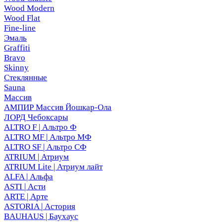
Wood Modern
Wood Flat
Fine-line
Эмаль
Graffiti
Bravo
Skinny
Стеклянные
Sauna
Массив
АМПИР Массив Йошкар-Ола
ЛОРД Чебоксары
ALTRO F | Альтро Ф
ALTRO MF | Альтро МФ
ALTRO SF | Альтро СФ
ATRIUM | Атриум
ATRIUM Lite | Атриум лайт
ALFA | Альфа
ASTI | Асти
ARTE | Арте
ASTORIA | Астория
BAUHAUS | Баухаус