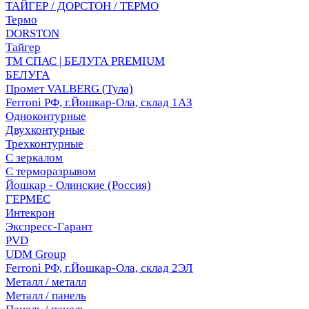
ТАЙГЕР / ДОРСТОН / ТЕРМО
Термо
DORSTON
Тайгер
ТМ СПАС | БЕЛУГА PREMIUM
БЕЛУГА
Промет VALBERG (Тула)
Ferroni РФ, г.Йошкар-Ола, склад 1АЗ
Одноконтурные
Двухконтурные
Трехконтурные
С зеркалом
С терморазрывом
Йошкар - Олинские (Россия)
ГЕРМЕС
Интекрон
Экспресс-Гарант
PVD
UDM Group
Ferroni РФ, г.Йошкар-Ола, склад 2ЭЛ
Металл / металл
Металл / панель