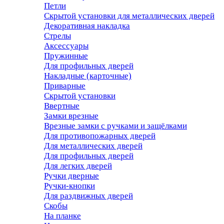
Петли
Скрытой установки для металлических дверей
Декоративная накладка
Стрелы
Аксессуары
Пружинные
Для профильных дверей
Накладные (карточные)
Приварные
Скрытой установки
Ввертные
Замки врезные
Врезные замки с ручками и защёлками
Для противопожарных дверей
Для металлических дверей
Для профильных дверей
Для легких дверей
Ручки дверные
Ручки-кнопки
Для раздвижных дверей
Скобы
На планке