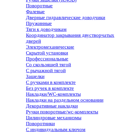
Поворотные
Фалевые
Дверные гидравлические доводчики
Пружинные
Тяги к доводчикам
Координатор закрывания двустворчатых
дверей
Электромеханические
Скрытой установки
Профессиональные
Со скользящей тягой
С рычажной тягой
Защелки
С ручками в комплекте
Без ручек в комплекте
Накладки/WC-комплекты
Накладки на раздельном основании
Декоративные накладки
Ручки поворотные/wc-комплекты
Цилиндровые механизмы
Поворотники
С индивидуальным ключом