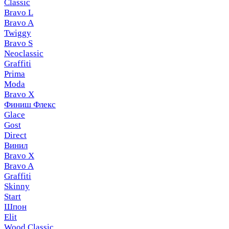
Classic
Bravo L
Bravo A
Twiggy
Bravo S
Neoclassic
Graffiti
Prima
Moda
Bravo X
Финиш Флекс
Glace
Gost
Direct
Винил
Bravo X
Bravo A
Graffiti
Skinny
Start
Шпон
Elit
Wood Classic