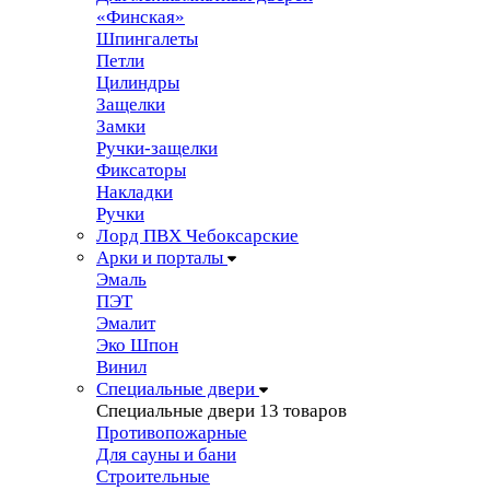
«Финская»
Шпингалеты
Петли
Цилиндры
Защелки
Замки
Ручки-защелки
Фиксаторы
Накладки
Ручки
Лорд ПВХ Чебоксарские
Арки и порталы
Эмаль
ПЭТ
Эмалит
Эко Шпон
Винил
Специальные двери
Специальные двери
13 товаров
Противопожарные
Для сауны и бани
Строительные