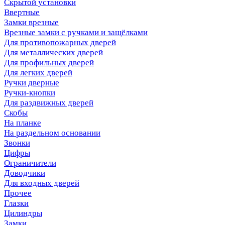
Скрытой установки
Ввертные
Замки врезные
Врезные замки с ручками и защёлками
Для противопожарных дверей
Для металлических дверей
Для профильных дверей
Для легких дверей
Ручки дверные
Ручки-кнопки
Для раздвижных дверей
Скобы
На планке
На раздельном основании
Звонки
Цифры
Ограничители
Доводчики
Для входных дверей
Прочее
Глазки
Цилиндры
Замки