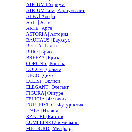
ATRIUM | Атриум
ATRIUM Lite | Атриум лайт
ALFA | Альфа
ASTI | Асти
ARTE | Арте
ASTORIA | Астория
BAUHAUS | Баухаус
BELLA | Белла
BRIO | Брио
BREEZA | Бриза
CORONA | Корона
DOLCE | Дольче
DECO | Деко
ECLISI | Эклиси
ELEGANT | Элегант
FIGURA | Фигура
FELICIA | Феличия
FUTURISTIC | Футуристик
ITALY | Италия
KANTRI | Кантри
LUMI LINE | Люми лайн
MELFORD | Мелфорд