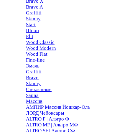
Bravo X
Bravo A
Graffiti
Skinny
Start
Шпон
Elit
Wood Classic
Wood Modern
Wood Flat
Fine-line
Эмаль
Graffiti
Bravo
Skinny
Стеклянные
Sauna
Массив
АМПИР Массив Йошкар-Ола
ЛОРД Чебоксары
ALTRO F | Альтро Ф
ALTRO MF | Альтро МФ
ALTRO SF | Альтро СФ