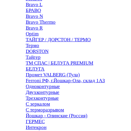
Bravo L
БРАВО
Bravo N
Bravo Thermo
Bravo R
Optim
ТАЙГЕР / ДОРСТОН / ТЕРМО
Термо
DORSTON
Тайгер
ТМ СПАС | БЕЛУГА PREMIUM
БЕЛУГА
Промет VALBERG (Тула)
Ferroni РФ, г.Йошкар-Ола, склад 1АЗ
Одноконтурные
Двухконтурные
Трехконтурные
С зеркалом
С терморазрывом
Йошкар - Олинские (Россия)
ГЕРМЕС
Интекрон