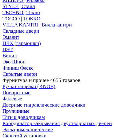
RILIEVO | Рильево
STYLE | Стайл
TECHNO | Техно
TOCCO | ТОККО
VILLA KANTRI | Вилла кантри
Складные двери
Эмалит
ПВХ (гармошки)
ПЭТ
Винил
Эко Шпон
Финиш Флекс
Скрытые двери
Фурнитура и прочее
4655 товаров
Ручки защелки (KNOB)
Поворотные
Фалевые
Дверные гидравлические доводчики
Пружинные
Тяги к доводчикам
Координатор закрывания двустворчатых дверей
Электромеханические
Скрытой установки