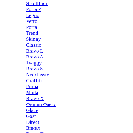
Эко Шпон
Porta Z
Legno
Vetro
Porta
Trend
Skinny
Classic
Bravo L
Bravo A
Twiggy
Bravo S
Neoclassic
Graffiti
Prima
Moda
Bravo X
Финиш Флекс
Glace
Gost
Direct
Винил