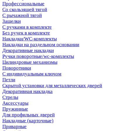
Профессиональные
Со скользящей тягой
С рычажной тягой
Защелки
С ручками в комплекте
Без ручек в комплекте
Накладки/WC-комплекты
Накладки на раздельном основании
Декоративные накладки
Ручки поворотные/wc-комплекты
Цилиндровые механизмы
Поворотники
С индивидуальным ключом
Петли
Скрытой установки для металлических дверей
Декоративная накладка
Стрелы
Аксессуары
Пружинные
Для профильных дверей
Накладные (карточные)
Приварные