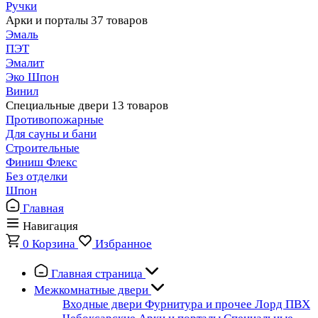
Ручки
Арки и порталы
37 товаров
Эмаль
ПЭТ
Эмалит
Эко Шпон
Винил
Специальные двери
13 товаров
Противопожарные
Для сауны и бани
Строительные
Финиш Флекс
Без отделки
Шпон
Главная
Навигация
0
Корзина
Избранное
Главная страница
Межкомнатные двери
Входные двери
Фурнитура и прочее
Лорд ПВХ