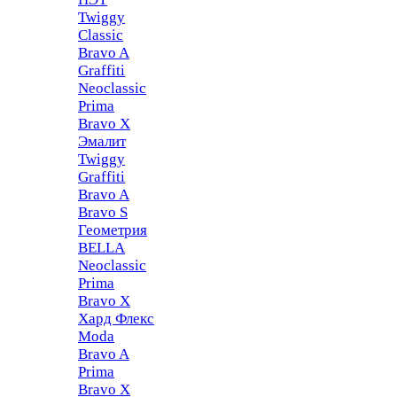
Twiggy
Classic
Bravo A
Graffiti
Neoclassic
Prima
Bravo X
Эмалит
Twiggy
Graffiti
Bravo A
Bravo S
Геометрия
BELLA
Neoclassic
Prima
Bravo X
Хард Флекс
Moda
Bravo A
Prima
Bravo X