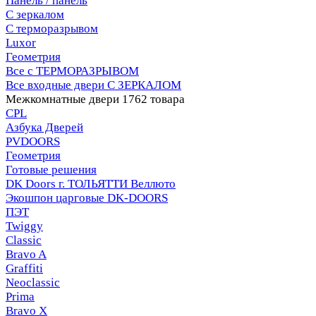
Панель / панель
С зеркалом
С терморазрывом
Luxor
Геометрия
Все с ТЕРМОРАЗРЫВОМ
Все входные двери С ЗЕРКАЛОМ
Межкомнатные двери
1762 товара
CPL
Азбука Дверей
PVDOORS
Геометрия
Готовые решения
DK Doors г. ТОЛЬЯТТИ Веллюто
Экошпон царговые DK-DOORS
ПЭТ
Twiggy
Classic
Bravo A
Graffiti
Neoclassic
Prima
Bravo X