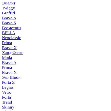
Эмалит
Twiggy
Graffiti
Bravo A
Bravo S
Геометрия
BELLA
Neoclassic
Prima
Bravo X
Хард Флекс
Moda
Bravo A
Prima
Bravo X
Эко Шпон
Porta Z
Legno
Vetro
Porta
Trend
Skinny