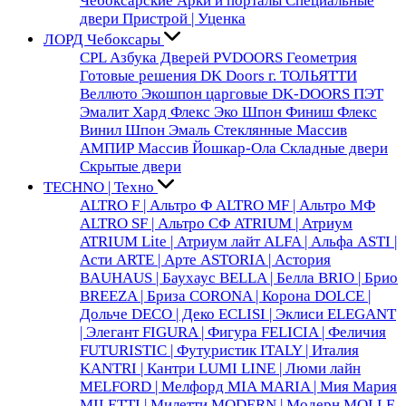
Чебоксарские
Арки и порталы
Специальные
двери
Пристрой | Уценка
ЛОРД Чебоксары
CPL
Азбука Дверей
PVDOORS
Геометрия
Готовые решения
DK Doors г. ТОЛЬЯТТИ
Веллюто
Экошпон царговые DK-DOORS
ПЭТ
Эмалит
Хард Флекс
Эко Шпон
Финиш Флекс
Винил
Шпон
Эмаль
Стеклянные
Массив
АМПИР Массив Йошкар-Ола
Складные двери
Скрытые двери
TECHNO | Техно
ALTRO F | Альтро Ф
ALTRO MF | Альтро МФ
ALTRO SF | Альтро СФ
ATRIUM | Атриум
ATRIUM Lite | Атриум лайт
ALFA | Альфа
ASTI |
Асти
ARTE | Арте
ASTORIA | Астория
BAUHAUS | Баухаус
BELLA | Белла
BRIO | Брио
BREEZA | Бриза
CORONA | Корона
DOLCE |
Дольче
DECO | Деко
ECLISI | Эклиси
ELEGANT
| Элегант
FIGURA | Фигура
FELICIA | Феличия
FUTURISTIC | Футуристик
ITALY | Италия
KANTRI | Кантри
LUMI LINE | Люми лайн
MELFORD | Мелфорд
MIA MARIA | Мия Мария
MILETTI | Милетти
MODERN | Модерн
MOLLE