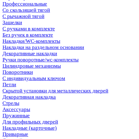
Профессиональные
Со скользящей тягой
С рычажной тягой
Защелки
С ручками в комплекте
Без ручек в комплекте
Накладки/WC-комплекты
Накладки на раздельном основании
Декоративные накладки
Ручки поворотные/wc-комплекты
Цилиндровые механизмы
Поворотники
С индивидуальным ключом
Петли
Скрытой установки для металлических дверей
Декоративная накладка
Стрелы
Аксессуары
Пружинные
Для профильных дверей
Накладные (карточные)
Приварные