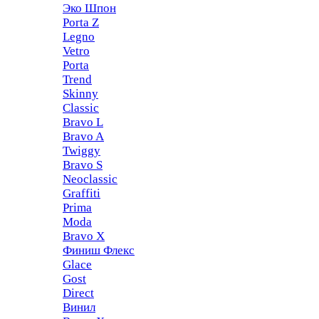
Эко Шпон
Porta Z
Legno
Vetro
Porta
Trend
Skinny
Classic
Bravo L
Bravo A
Twiggy
Bravo S
Neoclassic
Graffiti
Prima
Moda
Bravo X
Финиш Флекс
Glace
Gost
Direct
Винил