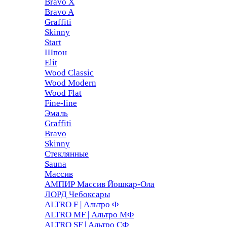
Bravo X
Bravo A
Graffiti
Skinny
Start
Шпон
Elit
Wood Classic
Wood Modern
Wood Flat
Fine-line
Эмаль
Graffiti
Bravo
Skinny
Стеклянные
Sauna
Массив
АМПИР Массив Йошкар-Ола
ЛОРД Чебоксары
ALTRO F | Альтро Ф
ALTRO MF | Альтро МФ
ALTRO SF | Альтро СФ