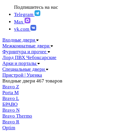
FIGURA | Фигура
АМПИР Массив Йошкар-Ола
Подпишитесь на нас
FELICIA | Феличия
ЛОРД Чебоксары
FUTURISTIC | Футуристик
Telegram
Складные двери
ITALY | Италия
Max
Скрытые двери
KANTRI | Кантри
vk.com
LUMI LINE | Люми лайн
MELFORD | Мелфорд
Входные двери
MIA MARIA | Мия Мария
Межкомнатные двери
MILETTI | Милетти
Фурнитура и прочее
MODERN | Модерн
Лорд ПВХ Чебоксарские
MOLLE | Молле
Арки и порталы
MONTE | Монте
Специальные двери
PRIMA | Прима
Пристрой | Уценка
RENAISSANCE | Ренессанс
Входные двери
467 товаров
RILIEVO | Рильево
Bravo Z
STYLE | Стайл
Porta М
TECHNO | Техно
Bravo L
TOCCO | ТОККО
БРАВО
VILLA KANTRI | Вилла кантри
Bravo N
Bravo Thermo
Bravo R
Optim