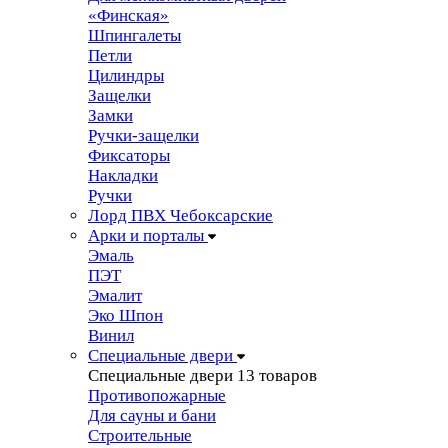
«Финская»
Шпингалеты
Петли
Цилиндры
Защелки
Замки
Ручки-защелки
Фиксаторы
Накладки
Ручки
Лорд ПВХ Чебоксарские
Арки и порталы
Эмаль
ПЭТ
Эмалит
Эко Шпон
Винил
Специальные двери
Специальные двери
13 товаров
Противопожарные
Для сауны и бани
Строительные