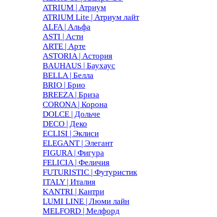
ATRIUM | Атриум
ATRIUM Lite | Атриум лайт
ALFA | Альфа
ASTI | Асти
ARTE | Арте
ASTORIA | Астория
BAUHAUS | Баухаус
BELLA | Белла
BRIO | Брио
BREEZA | Бриза
CORONA | Корона
DOLCE | Дольче
DECO | Деко
ECLISI | Эклиси
ELEGANT | Элегант
FIGURA | Фигура
FELICIA | Феличия
FUTURISTIC | Футуристик
ITALY | Италия
KANTRI | Кантри
LUMI LINE | Люми лайн
MELFORD | Мелфорд