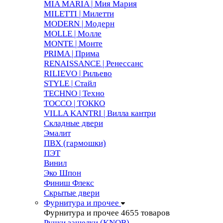
MIA MARIA | Мия Мария
MILETTI | Милетти
MODERN | Модерн
MOLLE | Молле
MONTE | Монте
PRIMA | Прима
RENAISSANCE | Ренессанс
RILIEVO | Рильево
STYLE | Стайл
TECHNO | Техно
TOCCO | ТОККО
VILLA KANTRI | Вилла кантри
Складные двери
Эмалит
ПВХ (гармошки)
ПЭТ
Винил
Эко Шпон
Финиш Флекс
Скрытые двери
Фурнитура и прочее
Фурнитура и прочее
4655 товаров
Ручки защелки (KNOB)