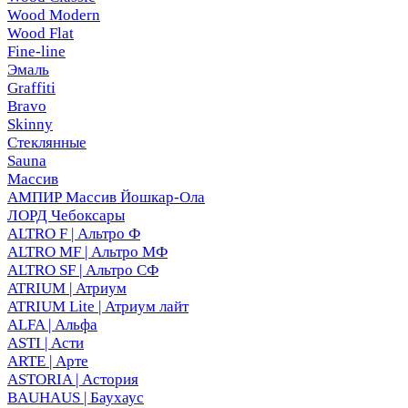
Wood Modern
Wood Flat
Fine-line
Эмаль
Graffiti
Bravo
Skinny
Стеклянные
Sauna
Массив
АМПИР Массив Йошкар-Ола
ЛОРД Чебоксары
ALTRO F | Альтро Ф
ALTRO MF | Альтро МФ
ALTRO SF | Альтро СФ
ATRIUM | Атриум
ATRIUM Lite | Атриум лайт
ALFA | Альфа
ASTI | Асти
ARTE | Арте
ASTORIA | Астория
BAUHAUS | Баухаус