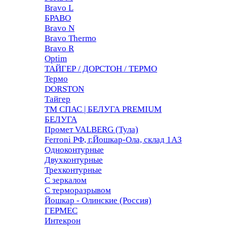
Bravo L
БРАВО
Bravo N
Bravo Thermo
Bravo R
Optim
ТАЙГЕР / ДОРСТОН / ТЕРМО
Термо
DORSTON
Тайгер
ТМ СПАС | БЕЛУГА PREMIUM
БЕЛУГА
Промет VALBERG (Тула)
Ferroni РФ, г.Йошкар-Ола, склад 1АЗ
Одноконтурные
Двухконтурные
Трехконтурные
С зеркалом
С терморазрывом
Йошкар - Олинские (Россия)
ГЕРМЕС
Интекрон