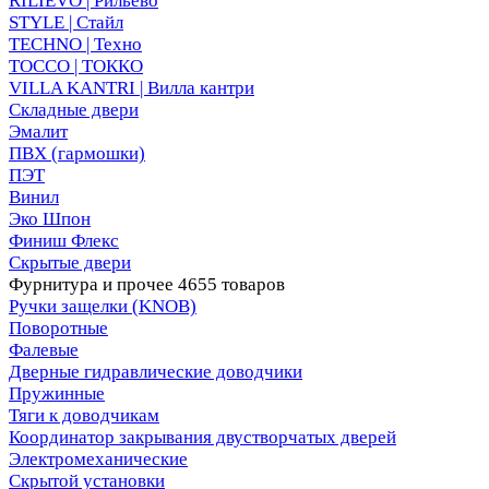
RILIEVO | Рильево
STYLE | Стайл
TECHNO | Техно
TOCCO | ТОККО
VILLA KANTRI | Вилла кантри
Складные двери
Эмалит
ПВХ (гармошки)
ПЭТ
Винил
Эко Шпон
Финиш Флекс
Скрытые двери
Фурнитура и прочее
4655 товаров
Ручки защелки (KNOB)
Поворотные
Фалевые
Дверные гидравлические доводчики
Пружинные
Тяги к доводчикам
Координатор закрывания двустворчатых дверей
Электромеханические
Скрытой установки