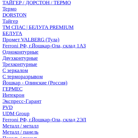
ТАЙГЕР / ДОРСТОН / ТЕРМО
Термо
DORSTON
Тайгер
ТМ СПАС | БЕЛУГА PREMIUM
БЕЛУГА
Промет VALBERG (Тула)
Ferroni РФ, г.Йошкар-Ола, склад 1АЗ
Одноконтурные
Двухконтурные
Трехконтурные
С зеркалом
С терморазрывом
Йошкар - Олинские (Россия)
ГЕРМЕС
Интекрон
Экспресс-Гарант
PVD
UDM Group
Ferroni РФ, г.Йошкар-Ола, склад 2ЭЛ
Металл / металл
Металл / панель