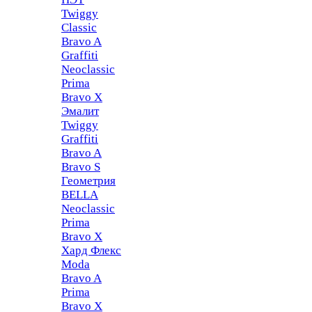
Twiggy
Classic
Bravo A
Graffiti
Neoclassic
Prima
Bravo X
Эмалит
Twiggy
Graffiti
Bravo A
Bravo S
Геометрия
BELLA
Neoclassic
Prima
Bravo X
Хард Флекс
Moda
Bravo A
Prima
Bravo X