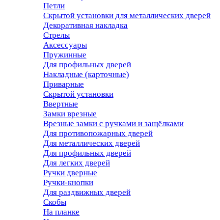
Петли
Скрытой установки для металлических дверей
Декоративная накладка
Стрелы
Аксессуары
Пружинные
Для профильных дверей
Накладные (карточные)
Приварные
Скрытой установки
Ввертные
Замки врезные
Врезные замки с ручками и защёлками
Для противопожарных дверей
Для металлических дверей
Для профильных дверей
Для легких дверей
Ручки дверные
Ручки-кнопки
Для раздвижных дверей
Скобы
На планке