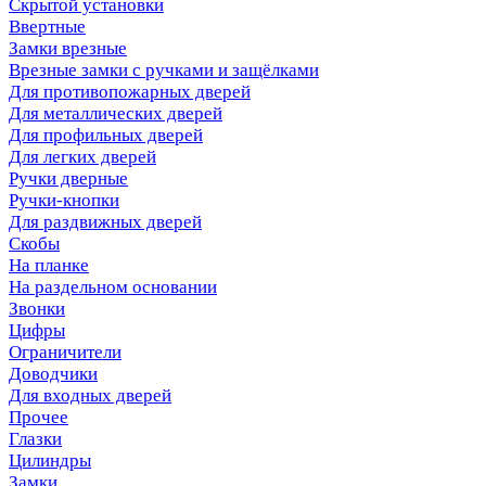
Скрытой установки
Ввертные
Замки врезные
Врезные замки с ручками и защёлками
Для противопожарных дверей
Для металлических дверей
Для профильных дверей
Для легких дверей
Ручки дверные
Ручки-кнопки
Для раздвижных дверей
Скобы
На планке
На раздельном основании
Звонки
Цифры
Ограничители
Доводчики
Для входных дверей
Прочее
Глазки
Цилиндры
Замки