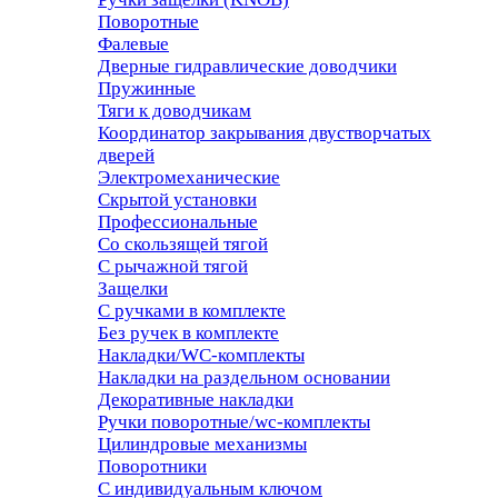
Поворотные
Фалевые
Дверные гидравлические доводчики
Пружинные
Тяги к доводчикам
Координатор закрывания двустворчатых
дверей
Электромеханические
Скрытой установки
Профессиональные
Со скользящей тягой
С рычажной тягой
Защелки
С ручками в комплекте
Без ручек в комплекте
Накладки/WC-комплекты
Накладки на раздельном основании
Декоративные накладки
Ручки поворотные/wc-комплекты
Цилиндровые механизмы
Поворотники
С индивидуальным ключом