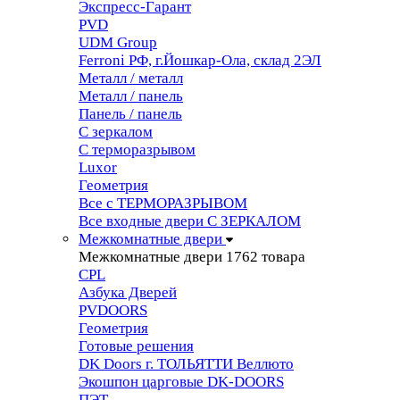
Экспресс-Гарант
PVD
UDM Group
Ferroni РФ, г.Йошкар-Ола, склад 2ЭЛ
Металл / металл
Металл / панель
Панель / панель
С зеркалом
С терморазрывом
Luxor
Геометрия
Все с ТЕРМОРАЗРЫВОМ
Все входные двери С ЗЕРКАЛОМ
Межкомнатные двери
Межкомнатные двери
1762 товара
CPL
Азбука Дверей
PVDOORS
Геометрия
Готовые решения
DK Doors г. ТОЛЬЯТТИ Веллюто
Экошпон царговые DK-DOORS
ПЭТ