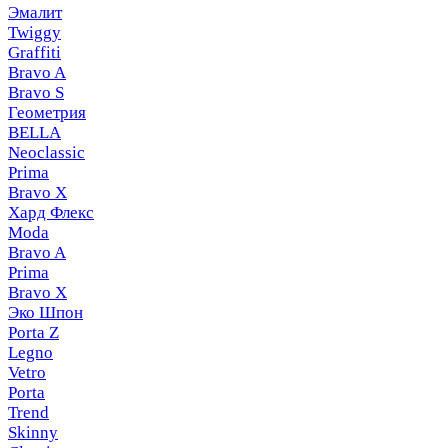
Эмалит
Twiggy
Graffiti
Bravo A
Bravo S
Геометрия
BELLA
Neoclassic
Prima
Bravo X
Хард Флекс
Moda
Bravo A
Prima
Bravo X
Эко Шпон
Porta Z
Legno
Vetro
Porta
Trend
Skinny