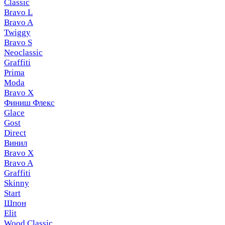
Classic
Bravo L
Bravo A
Twiggy
Bravo S
Neoclassic
Graffiti
Prima
Moda
Bravo X
Финиш Флекс
Glace
Gost
Direct
Винил
Bravo X
Bravo A
Graffiti
Skinny
Start
Шпон
Elit
Wood Classic