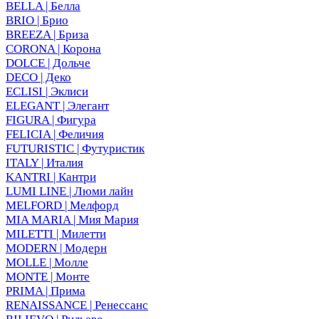
BELLA | Белла
BRIO | Брио
BREEZA | Бриза
CORONA | Корона
DOLCE | Дольче
DECO | Деко
ECLISI | Эклиси
ELEGANT | Элегант
FIGURA | Фигура
FELICIA | Феличия
FUTURISTIC | Футуристик
ITALY | Италия
KANTRI | Кантри
LUMI LINE | Люми лайн
MELFORD | Мелфорд
MIA MARIA | Мия Мария
MILETTI | Милетти
MODERN | Модерн
MOLLE | Молле
MONTE | Монте
PRIMA | Прима
RENAISSANCE | Ренессанс