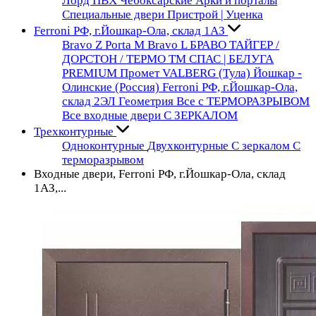
Лорд ПВХ Чебоксарские
Арки и порталы
Специальные двери
Пристрой | Уценка
Ferroni РФ, г.Йошкар-Ола, склад 1АЗ
Bravo Z
Porta М
Bravo L
БРАВО
ТАЙГЕР /
ДОРСТОН / ТЕРМО
ТМ СПАС | БЕЛУГА
PREMIUM
Промет VALBERG (Тула)
Йошкар -
Олинские (Россия)
Ferroni РФ, г.Йошкар-Ола,
склад 2ЭЛ
Геометрия
Все с ТЕРМОРАЗРЫВОМ
Все входные двери С ЗЕРКАЛОМ
Трехконтурные
Одноконтурные
Двухконтурные
С зеркалом
С
терморазрывом
Входные двери, Ferroni РФ, г.Йошкар-Ола, склад
1АЗ,...