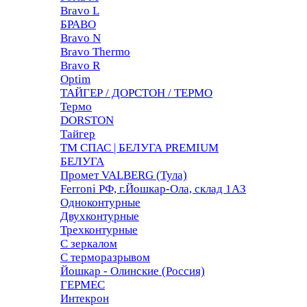
Bravo L
БРАВО
Bravo N
Bravo Thermo
Bravo R
Optim
ТАЙГЕР / ДОРСТОН / ТЕРМО
Термо
DORSTON
Тайгер
ТМ СПАС | БЕЛУГА PREMIUM
БЕЛУГА
Промет VALBERG (Тула)
Ferroni РФ, г.Йошкар-Ола, склад 1АЗ
Одноконтурные
Двухконтурные
Трехконтурные
С зеркалом
С терморазрывом
Йошкар - Олинские (Россия)
ГЕРМЕС
Интекрон