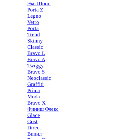
Эко Шпон
Porta Z
Legno
Vetro
Porta
Trend
Skinny
Classic
Bravo L
Bravo A
Twiggy
Bravo S
Neoclassic
Graffiti
Prima
Moda
Bravo X
Финиш Флекс
Glace
Gost
Direct
Винил