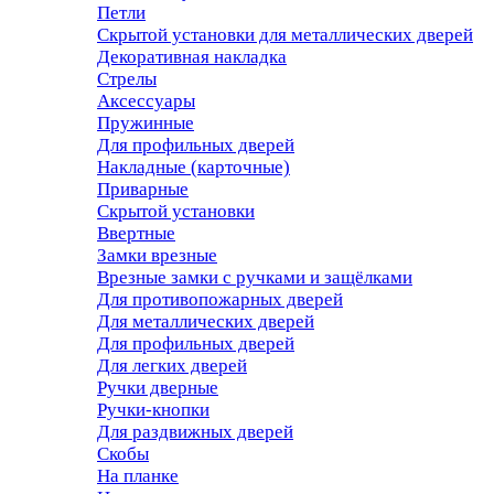
Петли
Скрытой установки для металлических дверей
Декоративная накладка
Стрелы
Аксессуары
Пружинные
Для профильных дверей
Накладные (карточные)
Приварные
Скрытой установки
Ввертные
Замки врезные
Врезные замки с ручками и защёлками
Для противопожарных дверей
Для металлических дверей
Для профильных дверей
Для легких дверей
Ручки дверные
Ручки-кнопки
Для раздвижных дверей
Скобы
На планке