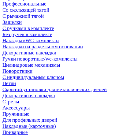
Профессиональные
Со скользящей тягой
С рычажной тягой
Защелки
С ручками в комплекте
Без ручек в комплекте
Накладки/WC-комплекты
Накладки на раздельном основании
Декоративные накладки
Ручки поворотные/wc-комплекты
Цилиндровые механизмы
Поворотники
С индивидуальным ключом
Петли
Скрытой установки для металлических дверей
Декоративная накладка
Стрелы
Аксессуары
Пружинные
Для профильных дверей
Накладные (карточные)
Приварные