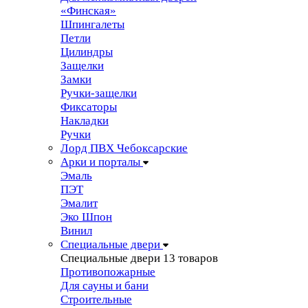
«Финская»
Шпингалеты
Петли
Цилиндры
Защелки
Замки
Ручки-защелки
Фиксаторы
Накладки
Ручки
Лорд ПВХ Чебоксарские
Арки и порталы
Эмаль
ПЭТ
Эмалит
Эко Шпон
Винил
Специальные двери
Специальные двери
13 товаров
Противопожарные
Для сауны и бани
Строительные