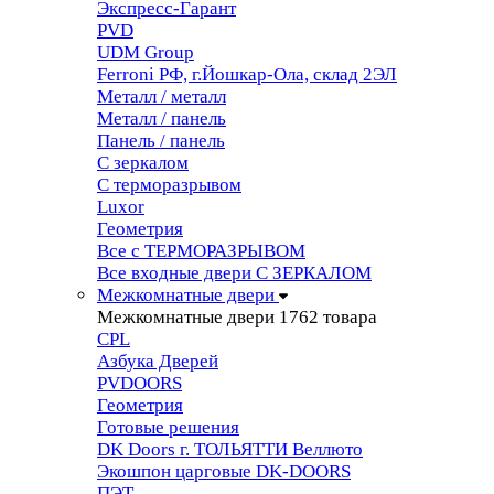
Экспресс-Гарант
PVD
UDM Group
Ferroni РФ, г.Йошкар-Ола, склад 2ЭЛ
Металл / металл
Металл / панель
Панель / панель
С зеркалом
С терморазрывом
Luxor
Геометрия
Все с ТЕРМОРАЗРЫВОМ
Все входные двери С ЗЕРКАЛОМ
Межкомнатные двери
Межкомнатные двери
1762 товара
CPL
Азбука Дверей
PVDOORS
Геометрия
Готовые решения
DK Doors г. ТОЛЬЯТТИ Веллюто
Экошпон царговые DK-DOORS
ПЭТ