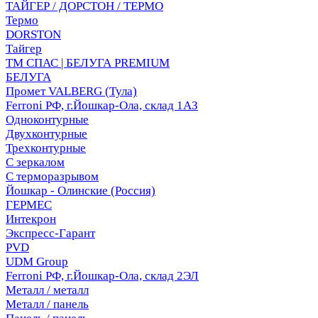
ТАЙГЕР / ДОРСТОН / ТЕРМО
Термо
DORSTON
Тайгер
ТМ СПАС | БЕЛУГА PREMIUM
БЕЛУГА
Промет VALBERG (Тула)
Ferroni РФ, г.Йошкар-Ола, склад 1АЗ
Одноконтурные
Двухконтурные
Трехконтурные
С зеркалом
С терморазрывом
Йошкар - Олинские (Россия)
ГЕРМЕС
Интекрон
Экспресс-Гарант
PVD
UDM Group
Ferroni РФ, г.Йошкар-Ола, склад 2ЭЛ
Металл / металл
Металл / панель