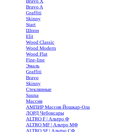
Bravo X
Bravo A
Graffiti
Skinny
Start
Шпон
Elit
Wood Classic
Wood Modern
Wood Flat
Fine-line
Эмаль
Graffiti
Bravo
Skinny
Стеклянные
Sauna
Массив
АМПИР Массив Йошкар-Ола
ЛОРД Чебоксары
ALTRO F | Альтро Ф
ALTRO MF | Альтро МФ
ALTRO SF | Альтро СФ