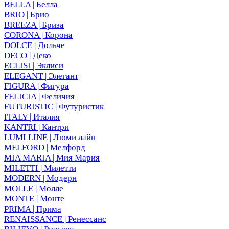
BELLA | Белла
BRIO | Брио
BREEZA | Бриза
CORONA | Корона
DOLCE | Дольче
DECO | Деко
ECLISI | Эклиси
ELEGANT | Элегант
FIGURA | Фигура
FELICIA | Феличия
FUTURISTIC | Футуристик
ITALY | Италия
KANTRI | Кантри
LUMI LINE | Люми лайн
MELFORD | Мелфорд
MIA MARIA | Мия Мария
MILETTI | Милетти
MODERN | Модерн
MOLLE | Молле
MONTE | Монте
PRIMA | Прима
RENAISSANCE | Ренессанс