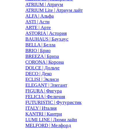
ATRIUM | Атриум
ATRIUM Lite | Атриум лайт
ALFA | Альфа
ASTI | Асти
ARTE | Арте
ASTORIA | Астория
BAUHAUS | Баухаус
BELLA | Белла
BRIO | Брио
BREEZA | Бриза
CORONA | Корона
DOLCE | Дольче
DECO | Деко
ECLISI | Эклиси
ELEGANT | Элегант
FIGURA | Фигура
FELICIA | Феличия
FUTURISTIC | Футуристик
ITALY | Италия
KANTRI | Кантри
LUMI LINE | Люми лайн
MELFORD | Мелфорд