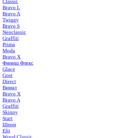
Classic
Bravo L
Bravo A
Twiggy
Bravo S
Neoclassic
Graffiti
Prima
Moda
Bravo X
Финиш Флекс
Glace
Gost
Direct
Винил
Bravo X
Bravo A
Graffiti
Skinny
Start
Шпон
Elit
Wood Classic