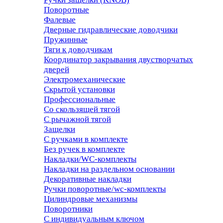
Поворотные
Фалевые
Дверные гидравлические доводчики
Пружинные
Тяги к доводчикам
Координатор закрывания двустворчатых
дверей
Электромеханические
Скрытой установки
Профессиональные
Со скользящей тягой
С рычажной тягой
Защелки
С ручками в комплекте
Без ручек в комплекте
Накладки/WC-комплекты
Накладки на раздельном основании
Декоративные накладки
Ручки поворотные/wc-комплекты
Цилиндровые механизмы
Поворотники
С индивидуальным ключом