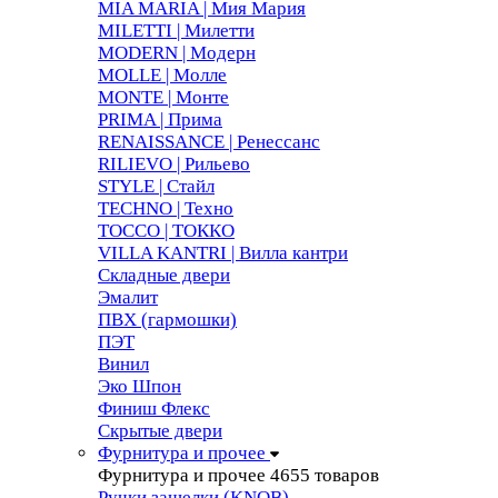
MIA MARIA | Мия Мария
MILETTI | Милетти
MODERN | Модерн
MOLLE | Молле
MONTE | Монте
PRIMA | Прима
RENAISSANCE | Ренессанс
RILIEVO | Рильево
STYLE | Стайл
TECHNO | Техно
TOCCO | ТОККО
VILLA KANTRI | Вилла кантри
Складные двери
Эмалит
ПВХ (гармошки)
ПЭТ
Винил
Эко Шпон
Финиш Флекс
Скрытые двери
Фурнитура и прочее
Фурнитура и прочее
4655 товаров
Ручки защелки (KNOB)