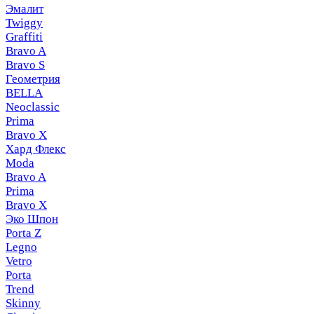
Эмалит
Twiggy
Graffiti
Bravo A
Bravo S
Геометрия
BELLA
Neoclassic
Prima
Bravo X
Хард Флекс
Moda
Bravo A
Prima
Bravo X
Эко Шпон
Porta Z
Legno
Vetro
Porta
Trend
Skinny