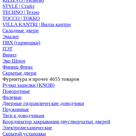
RILIEVO | Рильево
STYLE | Стайл
TECHNO | Техно
TOCCO | ТОККО
VILLA KANTRI | Вилла кантри
Складные двери
Эмалит
ПВХ (гармошки)
ПЭТ
Винил
Эко Шпон
Финиш Флекс
Скрытые двери
Фурнитура и прочее
4655 товаров
Ручки защелки (KNOB)
Поворотные
Фалевые
Дверные гидравлические доводчики
Пружинные
Тяги к доводчикам
Координатор закрывания двустворчатых дверей
Электромеханические
Скрытой установки