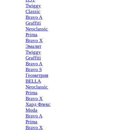
Twiggy
Classic
Bravo A
Graffiti
Neoclassic
Prima
Bravo X
Эмалит
Twiggy
Graffiti
Bravo A
Bravo S
Геометрия
BELLA
Neoclassic
Prima
Bravo X
Хард Флекс
Moda
Bravo A
Prima
Bravo X