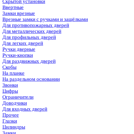
Скрытой установки
Ввертные
Замки врезные
Врезные замки с ручками и защёлками
Для противопожарных дверей
Для металлических дверей
Для профильных дверей
Для легких дверей
Ручки дверные
Ручки-кнопки
Для раздвижных дверей
Скобы
На планке
На раздельном основании
Звонки
Цифры
Ограничители
Доводчики
Для входных дверей
Прочее
Глазки
Цилиндры
Замки