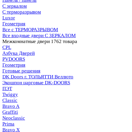
Панель / панель
С зеркалом
С терморазрывом
Luxor
Геометрия
Все с ТЕРМОРАЗРЫВОМ
Все входные двери С ЗЕРКАЛОМ
Межкомнатные двери
1762 товара
CPL
Азбука Дверей
PVDOORS
Геометрия
Готовые решения
DK Doors г. ТОЛЬЯТТИ Веллюто
Экошпон царговые DK-DOORS
ПЭТ
Twiggy
Classic
Bravo A
Graffiti
Neoclassic
Prima
Bravo X