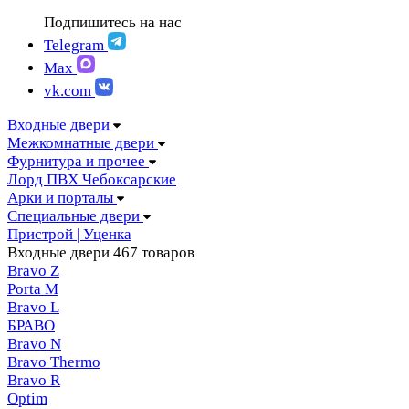
FIGURA | Фигура
АМПИР Массив Йошкар-Ола
Подпишитесь на нас
FELICIA | Феличия
ЛОРД Чебоксары
FUTURISTIC | Футуристик
Telegram
Складные двери
ITALY | Италия
Max
Скрытые двери
KANTRI | Кантри
vk.com
LUMI LINE | Люми лайн
MELFORD | Мелфорд
Входные двери
MIA MARIA | Мия Мария
Межкомнатные двери
MILETTI | Милетти
Фурнитура и прочее
MODERN | Модерн
Лорд ПВХ Чебоксарские
MOLLE | Молле
Арки и порталы
MONTE | Монте
Специальные двери
PRIMA | Прима
Пристрой | Уценка
RENAISSANCE | Ренессанс
Входные двери
467 товаров
RILIEVO | Рильево
Bravo Z
STYLE | Стайл
Porta М
TECHNO | Техно
Bravo L
TOCCO | ТОККО
БРАВО
VILLA KANTRI | Вилла кантри
Bravo N
Bravo Thermo
Bravo R
Optim