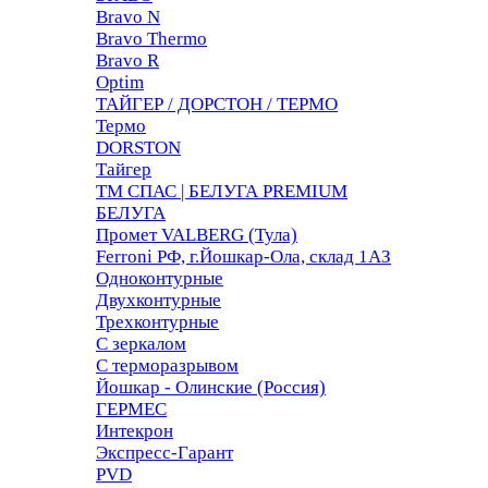
Bravo N
Bravo Thermo
Bravo R
Optim
ТАЙГЕР / ДОРСТОН / ТЕРМО
Термо
DORSTON
Тайгер
ТМ СПАС | БЕЛУГА PREMIUM
БЕЛУГА
Промет VALBERG (Тула)
Ferroni РФ, г.Йошкар-Ола, склад 1АЗ
Одноконтурные
Двухконтурные
Трехконтурные
С зеркалом
С терморазрывом
Йошкар - Олинские (Россия)
ГЕРМЕС
Интекрон
Экспресс-Гарант
PVD