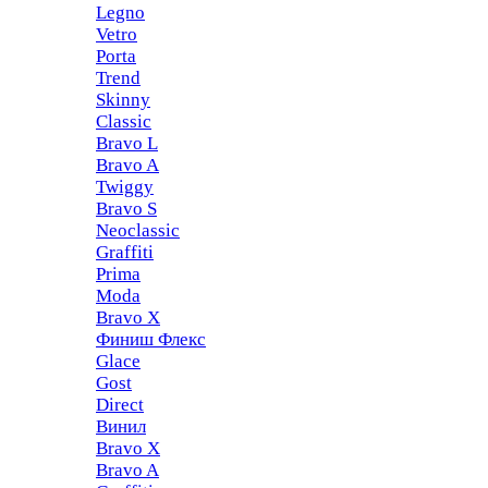
Legno
Vetro
Porta
Trend
Skinny
Classic
Bravo L
Bravo A
Twiggy
Bravo S
Neoclassic
Graffiti
Prima
Moda
Bravo X
Финиш Флекс
Glace
Gost
Direct
Винил
Bravo X
Bravo A