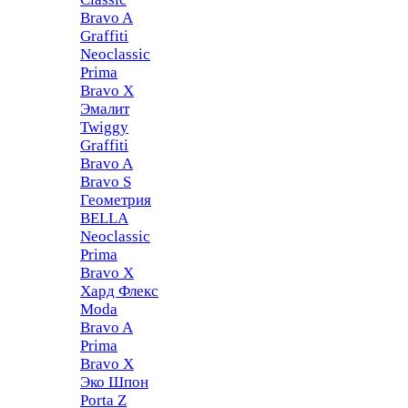
Bravo A
Graffiti
Neoclassic
Prima
Bravo X
Эмалит
Twiggy
Graffiti
Bravo A
Bravo S
Геометрия
BELLA
Neoclassic
Prima
Bravo X
Хард Флекс
Moda
Bravo A
Prima
Bravo X
Эко Шпон
Porta Z