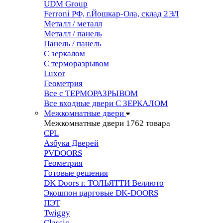
UDM Group
Ferroni РФ, г.Йошкар-Ола, склад 2ЭЛ
Металл / металл
Металл / панель
Панель / панель
С зеркалом
С терморазрывом
Luxor
Геометрия
Все с ТЕРМОРАЗРЫВОМ
Все входные двери С ЗЕРКАЛОМ
Межкомнатные двери
Межкомнатные двери
1762 товара
CPL
Азбука Дверей
PVDOORS
Геометрия
Готовые решения
DK Doors г. ТОЛЬЯТТИ Веллюто
Экошпон царговые DK-DOORS
ПЭТ
Twiggy
Classic