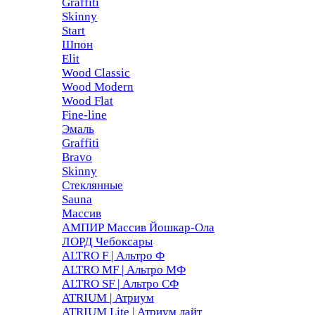
Graffiti
Skinny
Start
Шпон
Elit
Wood Classic
Wood Modern
Wood Flat
Fine-line
Эмаль
Graffiti
Bravo
Skinny
Стеклянные
Sauna
Массив
АМПИР Массив Йошкар-Ола
ЛОРД Чебоксары
ALTRO F | Альтро Ф
ALTRO MF | Альтро МФ
ALTRO SF | Альтро СФ
ATRIUM | Атриум
ATRIUM Lite | Атриум лайт