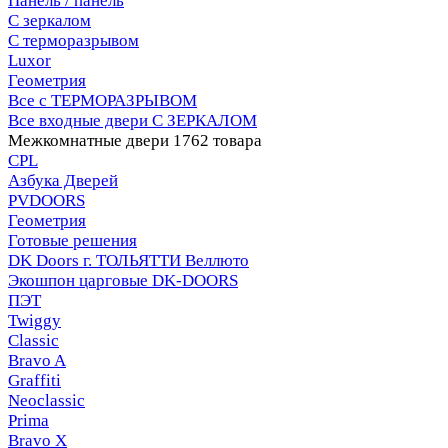
Панель / панель
С зеркалом
С терморазрывом
Luxor
Геометрия
Все с ТЕРМОРАЗРЫВОМ
Все входные двери С ЗЕРКАЛОМ
Межкомнатные двери
1762 товара
CPL
Азбука Дверей
PVDOORS
Геометрия
Готовые решения
DK Doors г. ТОЛЬЯТТИ Веллюто
Экошпон царговые DK-DOORS
ПЭТ
Twiggy
Classic
Bravo A
Graffiti
Neoclassic
Prima
Bravo X