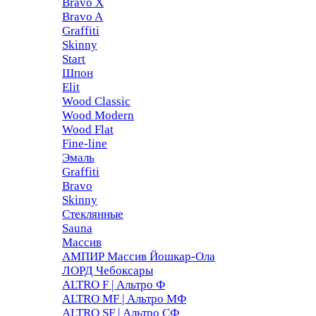
Bravo X
Bravo A
Graffiti
Skinny
Start
Шпон
Elit
Wood Classic
Wood Modern
Wood Flat
Fine-line
Эмаль
Graffiti
Bravo
Skinny
Стеклянные
Sauna
Массив
АМПИР Массив Йошкар-Ола
ЛОРД Чебоксары
ALTRO F | Альтро Ф
ALTRO MF | Альтро МФ
ALTRO SF | Альтро СФ