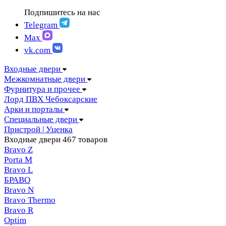
FIGURA | Фигура
АМПИР Массив Йошкар-Ола
Подпишитесь на нас
FELICIA | Феличия
ЛОРД Чебоксары
FUTURISTIC | Футуристик
Telegram
Складные двери
ITALY | Италия
Max
Скрытые двери
KANTRI | Кантри
vk.com
LUMI LINE | Люми лайн
MELFORD | Мелфорд
Входные двери
MIA MARIA | Мия Мария
Межкомнатные двери
MILETTI | Милетти
Фурнитура и прочее
MODERN | Модерн
Лорд ПВХ Чебоксарские
MOLLE | Молле
Арки и порталы
MONTE | Монте
Специальные двери
PRIMA | Прима
Пристрой | Уценка
RENAISSANCE | Ренессанс
Входные двери
467 товаров
RILIEVO | Рильево
Bravo Z
STYLE | Стайл
Porta М
TECHNO | Техно
Bravo L
TOCCO | ТОККО
БРАВО
VILLA KANTRI | Вилла кантри
Bravo N
Bravo Thermo
Bravo R
Optim