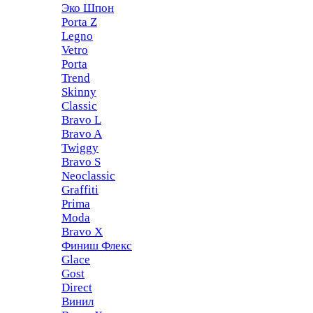
Эко Шпон
Porta Z
Legno
Vetro
Porta
Trend
Skinny
Classic
Bravo L
Bravo A
Twiggy
Bravo S
Neoclassic
Graffiti
Prima
Moda
Bravo X
Финиш Флекс
Glace
Gost
Direct
Винил