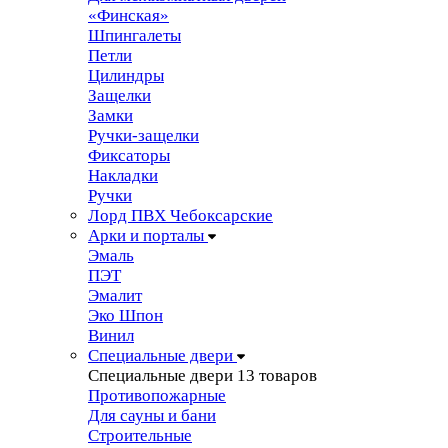
«Финская»
Шпингалеты
Петли
Цилиндры
Защелки
Замки
Ручки-защелки
Фиксаторы
Накладки
Ручки
Лорд ПВХ Чебоксарские
Арки и порталы
Эмаль
ПЭТ
Эмалит
Эко Шпон
Винил
Специальные двери
Специальные двери
13 товаров
Противопожарные
Для сауны и бани
Строительные