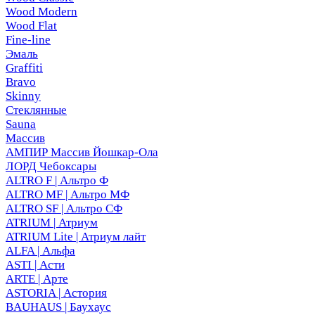
Wood Modern
Wood Flat
Fine-line
Эмаль
Graffiti
Bravo
Skinny
Стеклянные
Sauna
Массив
АМПИР Массив Йошкар-Ола
ЛОРД Чебоксары
ALTRO F | Альтро Ф
ALTRO MF | Альтро МФ
ALTRO SF | Альтро СФ
ATRIUM | Атриум
ATRIUM Lite | Атриум лайт
ALFA | Альфа
ASTI | Асти
ARTE | Арте
ASTORIA | Астория
BAUHAUS | Баухаус