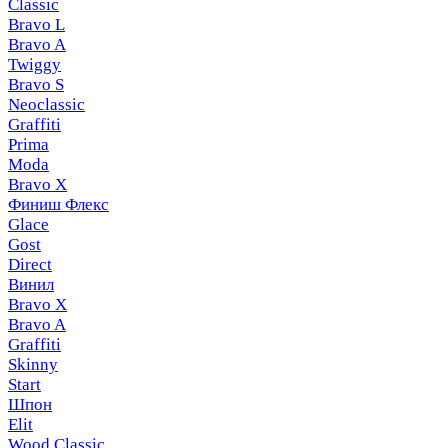
Classic
Bravo L
Bravo A
Twiggy
Bravo S
Neoclassic
Graffiti
Prima
Moda
Bravo X
Финиш Флекс
Glace
Gost
Direct
Винил
Bravo X
Bravo A
Graffiti
Skinny
Start
Шпон
Elit
Wood Classic