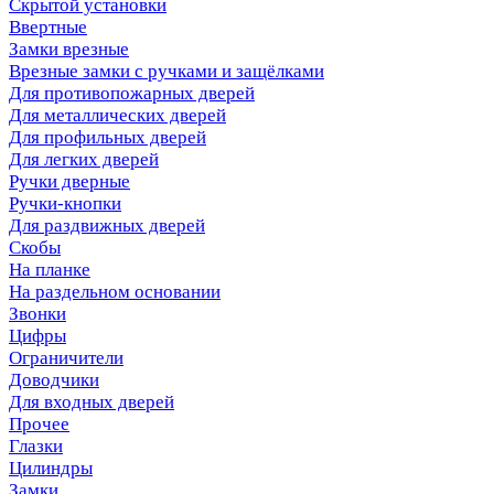
Скрытой установки
Ввертные
Замки врезные
Врезные замки с ручками и защёлками
Для противопожарных дверей
Для металлических дверей
Для профильных дверей
Для легких дверей
Ручки дверные
Ручки-кнопки
Для раздвижных дверей
Скобы
На планке
На раздельном основании
Звонки
Цифры
Ограничители
Доводчики
Для входных дверей
Прочее
Глазки
Цилиндры
Замки