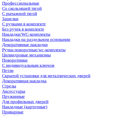
Профессиональные
Со скользящей тягой
С рычажной тягой
Защелки
С ручками в комплекте
Без ручек в комплекте
Накладки/WC-комплекты
Накладки на раздельном основании
Декоративные накладки
Ручки поворотные/wc-комплекты
Цилиндровые механизмы
Поворотники
С индивидуальным ключом
Петли
Скрытой установки для металлических дверей
Декоративная накладка
Стрелы
Аксессуары
Пружинные
Для профильных дверей
Накладные (карточные)
Приварные