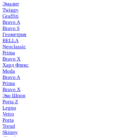
Эмалит
Twiggy
Graffiti
Bravo A
Bravo S
Геометрия
BELLA
Neoclassic
Prima
Bravo X
Хард Флекс
Moda
Bravo A
Prima
Bravo X
Эко Шпон
Porta Z
Legno
Vetro
Porta
Trend
Skinny