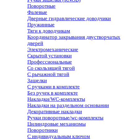
Поворотные
Фалевые
Дверные гидравлические доводчики
Пружинные
Тяги к доводчикам
Координатор закрывания двустворчатых
дверей
Электромеханические
Скрытой установки
Профессиональные
Со скользящей тягой
С рычажной тягой
Защелки
С ручками в комплекте
Без ручек в комплекте
Накладки/WC-комплекты
Накладки на раздельном основании
Декоративные накладки
Ручки поворотные/wc-комплекты
Цилиндровые механизмы
Поворотники
С индивидуальным ключом