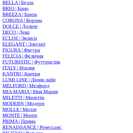
BELLA | Белла
BRIO | Брио
BREEZA | Бриза
CORONA | Корона
DOLCE | Дольче
DECO | Деко
ECLISI | Эклиси
ELEGANT | Элегант
FIGURA | Фигура
FELICIA | Феличия
FUTURISTIC | Футуристик
ITALY | Италия
KANTRI | Кантри
LUMI LINE | Люми лайн
MELFORD | Мелфорд
MIA MARIA | Мия Мария
MILETTI | Милетти
MODERN | Модерн
MOLLE | Молле
MONTE | Монте
PRIMA | Прима
RENAISSANCE | Ренессанс