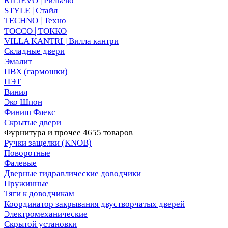
RILIEVO | Рильево
STYLE | Стайл
TECHNO | Техно
TOCCO | ТОККО
VILLA KANTRI | Вилла кантри
Складные двери
Эмалит
ПВХ (гармошки)
ПЭТ
Винил
Эко Шпон
Финиш Флекс
Скрытые двери
Фурнитура и прочее
4655 товаров
Ручки защелки (KNOB)
Поворотные
Фалевые
Дверные гидравлические доводчики
Пружинные
Тяги к доводчикам
Координатор закрывания двустворчатых дверей
Электромеханические
Скрытой установки