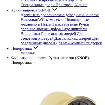
ПВХ Чебоксарские
Арки и порталы
Специальные двери
Пристрой | Уценка
Ручки защелки (KNOB)
Дверные гидравлические доводчики
Защелки
Накладки/WC-комплекты
Цилиндровые
механизмы
Петли
Замки врезные
Ручки
дверные
Звонки
Цифры
Ограничители
Доводчики
Для входных дверей
Для
стеклянных дверей
Для складных дверей
Для
раздвижных дверей
Для межкомнатных дверей
Поворотные
Фалевые
Фурнитура и прочее, Ручки защелки (KNOB),
Поворотные...