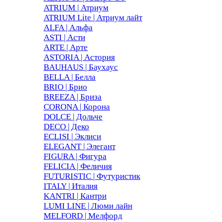
ATRIUM | Атриум
ATRIUM Lite | Атриум лайт
ALFA | Альфа
ASTI | Асти
ARTE | Арте
ASTORIA | Астория
BAUHAUS | Баухаус
BELLA | Белла
BRIO | Брио
BREEZA | Бриза
CORONA | Корона
DOLCE | Дольче
DECO | Деко
ECLISI | Эклиси
ELEGANT | Элегант
FIGURA | Фигура
FELICIA | Феличия
FUTURISTIC | Футуристик
ITALY | Италия
KANTRI | Кантри
LUMI LINE | Люми лайн
MELFORD | Мелфорд