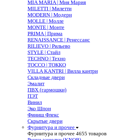
MIA MARIA | Мия Мария
MILETTI | Милетти
MODERN | Модерн
MOLLE | Молле
MONTE | Монте
PRIMA | Прима
RENAISSANCE | Ренессанс
RILIEVO | Рильево
STYLE | Стайл
TECHNO | Техно
TOCCO | ТОККО
VILLA KANTRI | Вилла кантри
Складные двери
Эмалит
ПВХ (гармошки)
ПЭТ
Винил
Эко Шпон
Финиш Флекс
Скрытые двери
Фурнитура и прочее
Фурнитура и прочее
4655 товаров
Ручки защелки (KNOB)