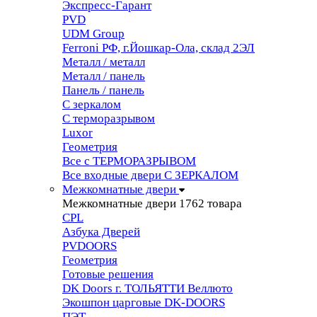
Экспресс-Гарант
PVD
UDM Group
Ferroni РФ, г.Йошкар-Ола, склад 2ЭЛ
Металл / металл
Металл / панель
Панель / панель
С зеркалом
С терморазрывом
Luxor
Геометрия
Все с ТЕРМОРАЗРЫВОМ
Все входные двери С ЗЕРКАЛОМ
Межкомнатные двери
Межкомнатные двери
1762 товара
CPL
Азбука Дверей
PVDOORS
Геометрия
Готовые решения
DK Doors г. ТОЛЬЯТТИ Веллюто
Экошпон царговые DK-DOORS
ПЭТ