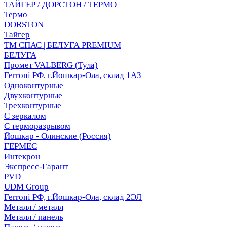
ТАЙГЕР / ДОРСТОН / ТЕРМО
Термо
DORSTON
Тайгер
ТМ СПАС | БЕЛУГА PREMIUM
БЕЛУГА
Промет VALBERG (Тула)
Ferroni РФ, г.Йошкар-Ола, склад 1АЗ
Одноконтурные
Двухконтурные
Трехконтурные
С зеркалом
С терморазрывом
Йошкар - Олинские (Россия)
ГЕРМЕС
Интекрон
Экспресс-Гарант
PVD
UDM Group
Ferroni РФ, г.Йошкар-Ола, склад 2ЭЛ
Металл / металл
Металл / панель