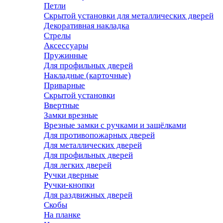
Петли
Скрытой установки для металлических дверей
Декоративная накладка
Стрелы
Аксессуары
Пружинные
Для профильных дверей
Накладные (карточные)
Приварные
Скрытой установки
Ввертные
Замки врезные
Врезные замки с ручками и защёлками
Для противопожарных дверей
Для металлических дверей
Для профильных дверей
Для легких дверей
Ручки дверные
Ручки-кнопки
Для раздвижных дверей
Скобы
На планке