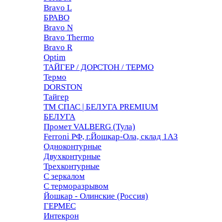
Bravo L
БРАВО
Bravo N
Bravo Thermo
Bravo R
Optim
ТАЙГЕР / ДОРСТОН / ТЕРМО
Термо
DORSTON
Тайгер
ТМ СПАС | БЕЛУГА PREMIUM
БЕЛУГА
Промет VALBERG (Тула)
Ferroni РФ, г.Йошкар-Ола, склад 1АЗ
Одноконтурные
Двухконтурные
Трехконтурные
С зеркалом
С терморазрывом
Йошкар - Олинские (Россия)
ГЕРМЕС
Интекрон