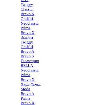
Twiggy
Classic
Bravo A
Graffiti
Neoclassic
Prima
Bravo X
Эмалит
Twiggy
Graffiti
Bravo A
Bravo S
Геометрия
BELLA
Neoclassic
Prima
Bravo X
Хард Флекс
Moda
Bravo A
Prima
Bravo X