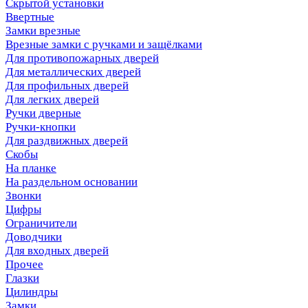
Скрытой установки
Ввертные
Замки врезные
Врезные замки с ручками и защёлками
Для противопожарных дверей
Для металлических дверей
Для профильных дверей
Для легких дверей
Ручки дверные
Ручки-кнопки
Для раздвижных дверей
Скобы
На планке
На раздельном основании
Звонки
Цифры
Ограничители
Доводчики
Для входных дверей
Прочее
Глазки
Цилиндры
Замки