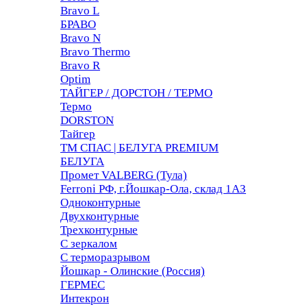
Bravo L
БРАВО
Bravo N
Bravo Thermo
Bravo R
Optim
ТАЙГЕР / ДОРСТОН / ТЕРМО
Термо
DORSTON
Тайгер
ТМ СПАС | БЕЛУГА PREMIUM
БЕЛУГА
Промет VALBERG (Тула)
Ferroni РФ, г.Йошкар-Ола, склад 1АЗ
Одноконтурные
Двухконтурные
Трехконтурные
С зеркалом
С терморазрывом
Йошкар - Олинские (Россия)
ГЕРМЕС
Интекрон