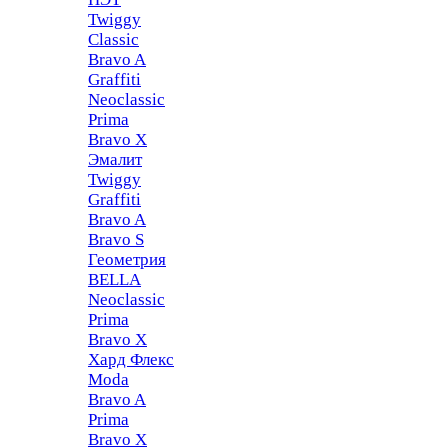
Twiggy
Classic
Bravo A
Graffiti
Neoclassic
Prima
Bravo X
Эмалит
Twiggy
Graffiti
Bravo A
Bravo S
Геометрия
BELLA
Neoclassic
Prima
Bravo X
Хард Флекс
Moda
Bravo A
Prima
Bravo X