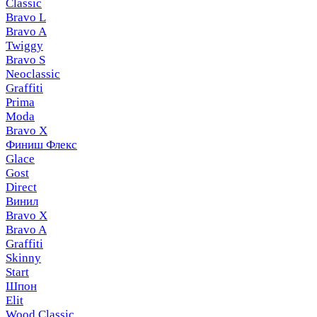
Classic
Bravo L
Bravo A
Twiggy
Bravo S
Neoclassic
Graffiti
Prima
Moda
Bravo X
Финиш Флекс
Glace
Gost
Direct
Винил
Bravo X
Bravo A
Graffiti
Skinny
Start
Шпон
Elit
Wood Classic