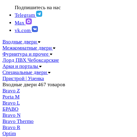
FIGURA | Фигура
АМПИР Массив Йошкар-Ола
Подпишитесь на нас
FELICIA | Феличия
ЛОРД Чебоксары
FUTURISTIC | Футуристик
Telegram
Складные двери
ITALY | Италия
Max
Скрытые двери
KANTRI | Кантри
vk.com
LUMI LINE | Люми лайн
MELFORD | Мелфорд
Входные двери
MIA MARIA | Мия Мария
Межкомнатные двери
MILETTI | Милетти
Фурнитура и прочее
MODERN | Модерн
Лорд ПВХ Чебоксарские
MOLLE | Молле
Арки и порталы
MONTE | Монте
Специальные двери
PRIMA | Прима
Пристрой | Уценка
RENAISSANCE | Ренессанс
Входные двери
467 товаров
RILIEVO | Рильево
Bravo Z
STYLE | Стайл
Porta М
TECHNO | Техно
Bravo L
TOCCO | ТОККО
БРАВО
VILLA KANTRI | Вилла кантри
Bravo N
Bravo Thermo
Bravo R
Optim