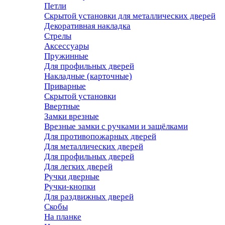
Петли
Скрытой установки для металлических дверей
Декоративная накладка
Стрелы
Аксессуары
Пружинные
Для профильных дверей
Накладные (карточные)
Приварные
Скрытой установки
Ввертные
Замки врезные
Врезные замки с ручками и защёлками
Для противопожарных дверей
Для металлических дверей
Для профильных дверей
Для легких дверей
Ручки дверные
Ручки-кнопки
Для раздвижных дверей
Скобы
На планке