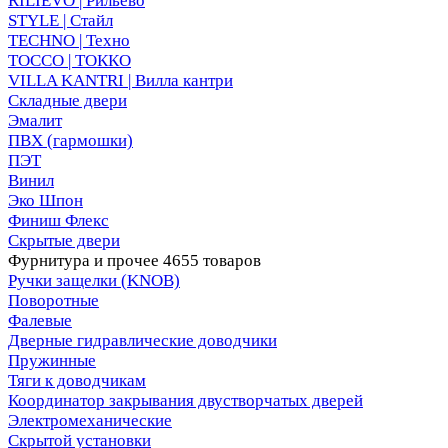
RILIEVO | Рильево
STYLE | Стайл
TECHNO | Техно
TOCCO | ТОККО
VILLA KANTRI | Вилла кантри
Складные двери
Эмалит
ПВХ (гармошки)
ПЭТ
Винил
Эко Шпон
Финиш Флекс
Скрытые двери
Фурнитура и прочее
4655 товаров
Ручки защелки (KNOB)
Поворотные
Фалевые
Дверные гидравлические доводчики
Пружинные
Тяги к доводчикам
Координатор закрывания двустворчатых дверей
Электромеханические
Скрытой установки