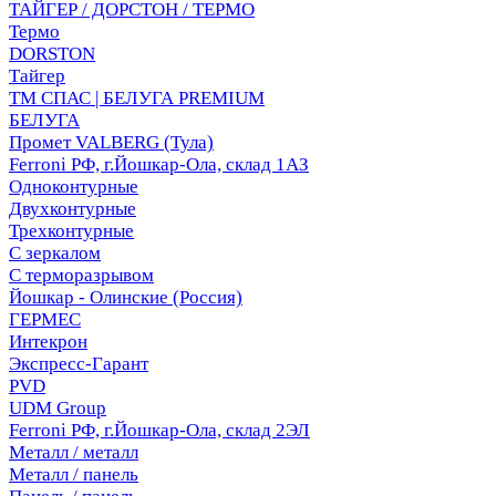
ТАЙГЕР / ДОРСТОН / ТЕРМО
Термо
DORSTON
Тайгер
ТМ СПАС | БЕЛУГА PREMIUM
БЕЛУГА
Промет VALBERG (Тула)
Ferroni РФ, г.Йошкар-Ола, склад 1АЗ
Одноконтурные
Двухконтурные
Трехконтурные
С зеркалом
С терморазрывом
Йошкар - Олинские (Россия)
ГЕРМЕС
Интекрон
Экспресс-Гарант
PVD
UDM Group
Ferroni РФ, г.Йошкар-Ола, склад 2ЭЛ
Металл / металл
Металл / панель