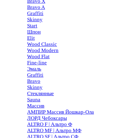
Bravo X
Bravo A
Graffiti
Skinny
Start
Шпон
Elit
Wood Classic
Wood Modern
Wood Flat
Fine-line
Эмаль
Graffiti
Bravo
Skinny
Стеклянные
Sauna
Массив
АМПИР Массив Йошкар-Ола
ЛОРД Чебоксары
ALTRO F | Альтро Ф
ALTRO MF | Альтро МФ
ALTRO SF | Альтро СФ