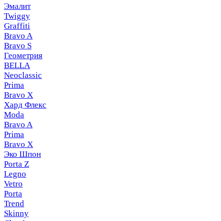
Эмалит
Twiggy
Graffiti
Bravo A
Bravo S
Геометрия
BELLA
Neoclassic
Prima
Bravo X
Хард Флекс
Moda
Bravo A
Prima
Bravo X
Эко Шпон
Porta Z
Legno
Vetro
Porta
Trend
Skinny