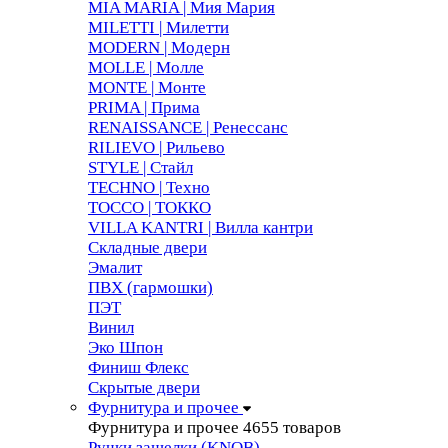
MIA MARIA | Мия Мария
MILETTI | Милетти
MODERN | Модерн
MOLLE | Молле
MONTE | Монте
PRIMA | Прима
RENAISSANCE | Ренессанс
RILIEVO | Рильево
STYLE | Стайл
TECHNO | Техно
TOCCO | ТОККО
VILLA KANTRI | Вилла кантри
Складные двери
Эмалит
ПВХ (гармошки)
ПЭТ
Винил
Эко Шпон
Финиш Флекс
Скрытые двери
Фурнитура и прочее
Фурнитура и прочее
4655 товаров
Ручки защелки (KNOB)