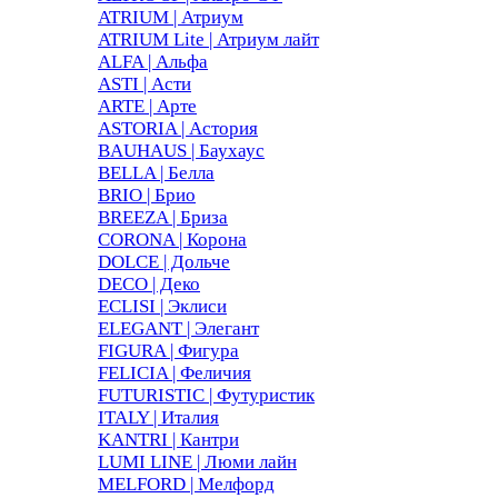
ATRIUM | Атриум
ATRIUM Lite | Атриум лайт
ALFA | Альфа
ASTI | Асти
ARTE | Арте
ASTORIA | Астория
BAUHAUS | Баухаус
BELLA | Белла
BRIO | Брио
BREEZA | Бриза
CORONA | Корона
DOLCE | Дольче
DECO | Деко
ECLISI | Эклиси
ELEGANT | Элегант
FIGURA | Фигура
FELICIA | Феличия
FUTURISTIC | Футуристик
ITALY | Италия
KANTRI | Кантри
LUMI LINE | Люми лайн
MELFORD | Мелфорд