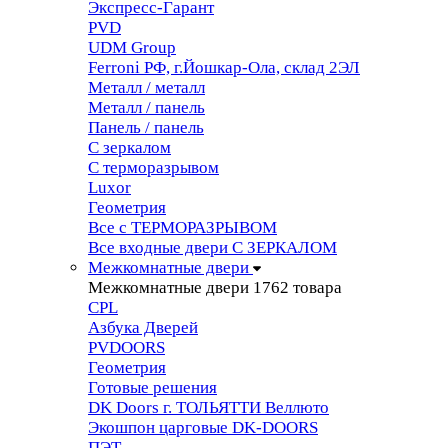
Экспресс-Гарант
PVD
UDM Group
Ferroni РФ, г.Йошкар-Ола, склад 2ЭЛ
Металл / металл
Металл / панель
Панель / панель
С зеркалом
С терморазрывом
Luxor
Геометрия
Все с ТЕРМОРАЗРЫВОМ
Все входные двери С ЗЕРКАЛОМ
Межкомнатные двери
Межкомнатные двери
1762 товара
CPL
Азбука Дверей
PVDOORS
Геометрия
Готовые решения
DK Doors г. ТОЛЬЯТТИ Веллюто
Экошпон царговые DK-DOORS
ПЭТ