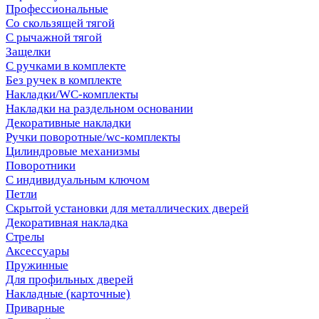
Профессиональные
Со скользящей тягой
С рычажной тягой
Защелки
С ручками в комплекте
Без ручек в комплекте
Накладки/WC-комплекты
Накладки на раздельном основании
Декоративные накладки
Ручки поворотные/wc-комплекты
Цилиндровые механизмы
Поворотники
С индивидуальным ключом
Петли
Скрытой установки для металлических дверей
Декоративная накладка
Стрелы
Аксессуары
Пружинные
Для профильных дверей
Накладные (карточные)
Приварные