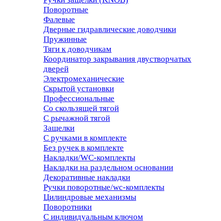
Поворотные
Фалевые
Дверные гидравлические доводчики
Пружинные
Тяги к доводчикам
Координатор закрывания двустворчатых
дверей
Электромеханические
Скрытой установки
Профессиональные
Со скользящей тягой
С рычажной тягой
Защелки
С ручками в комплекте
Без ручек в комплекте
Накладки/WC-комплекты
Накладки на раздельном основании
Декоративные накладки
Ручки поворотные/wc-комплекты
Цилиндровые механизмы
Поворотники
С индивидуальным ключом