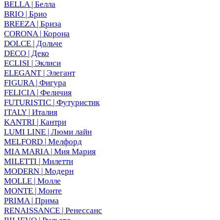
BELLA | Белла
BRIO | Брио
BREEZA | Бриза
CORONA | Корона
DOLCE | Дольче
DECO | Деко
ECLISI | Эклиси
ELEGANT | Элегант
FIGURA | Фигура
FELICIA | Феличия
FUTURISTIC | Футуристик
ITALY | Италия
KANTRI | Кантри
LUMI LINE | Люми лайн
MELFORD | Мелфорд
MIA MARIA | Мия Мария
MILETTI | Милетти
MODERN | Модерн
MOLLE | Молле
MONTE | Монте
PRIMA | Прима
RENAISSANCE | Ренессанс