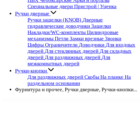
ПВХ Чебоксарские
Арки и порталы
Специальные двери
Пристрой | Уценка
Ручки дверные
Ручки защелки (KNOB)
Дверные
гидравлические доводчики
Защелки
Накладки/WC-комплекты
Цилиндровые
механизмы
Петли
Замки врезные
Звонки
Цифры
Ограничители
Доводчики
Для входных
дверей
Для стеклянных дверей
Для складных
дверей
Для раздвижных дверей
Для
межкомнатных дверей
Ручки-кнопки
Для раздвижных дверей
Скобы
На планке
На
раздельном основании
Фурнитура и прочее, Ручки дверные, Ручки-кнопки...