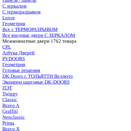
Панель / панель
С зеркалом
С терморазрывом
Luxor
Геометрия
Все с ТЕРМОРАЗРЫВОМ
Все входные двери С ЗЕРКАЛОМ
Межкомнатные двери
1762 товара
CPL
Азбука Дверей
PVDOORS
Геометрия
Готовые решения
DK Doors г. ТОЛЬЯТТИ Веллюто
Экошпон царговые DK-DOORS
ПЭТ
Twiggy
Classic
Bravo A
Graffiti
Neoclassic
Prima
Bravo X