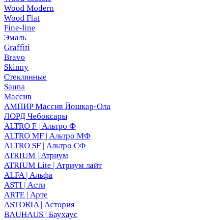
Wood Modern
Wood Flat
Fine-line
Эмаль
Graffiti
Bravo
Skinny
Стеклянные
Sauna
Массив
АМПИР Массив Йошкар-Ола
ЛОРД Чебоксары
ALTRO F | Альтро Ф
ALTRO MF | Альтро МФ
ALTRO SF | Альтро СФ
ATRIUM | Атриум
ATRIUM Lite | Атриум лайт
ALFA | Альфа
ASTI | Асти
ARTE | Арте
ASTORIA | Астория
BAUHAUS | Баухаус