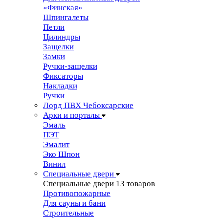
«Финская»
Шпингалеты
Петли
Цилиндры
Защелки
Замки
Ручки-защелки
Фиксаторы
Накладки
Ручки
Лорд ПВХ Чебоксарские
Арки и порталы
Эмаль
ПЭТ
Эмалит
Эко Шпон
Винил
Специальные двери
Специальные двери
13 товаров
Противопожарные
Для сауны и бани
Строительные