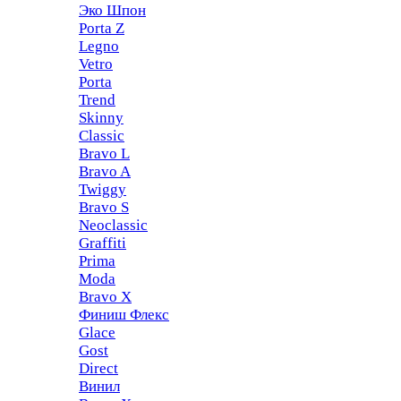
Эко Шпон
Porta Z
Legno
Vetro
Porta
Trend
Skinny
Classic
Bravo L
Bravo A
Twiggy
Bravo S
Neoclassic
Graffiti
Prima
Moda
Bravo X
Финиш Флекс
Glace
Gost
Direct
Винил