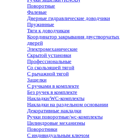
Поворотные
Фалевые
Дверные гидравлические доводчики
Пружинные
Тяги к доводчикам
Координатор закрывания двустворчатых
дверей
Электромеханические
Скрытой установки
Профессиональные
Со скользящей тягой
С рычажной тягой
Защелки
С ручками в комплекте
Без ручек в комплекте
Накладки/WC-комплекты
Накладки на раздельном основании
Декоративные накладки
Ручки поворотные/wc-комплекты
Цилиндровые механизмы
Поворотники
С индивидуальным ключом