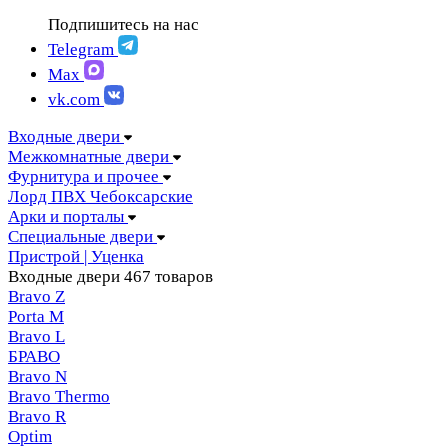
FIGURA | Фигура
АМПИР Массив Йошкар-Ола
Подпишитесь на нас
FELICIA | Феличия
ЛОРД Чебоксары
FUTURISTIC | Футуристик
Telegram
Складные двери
ITALY | Италия
Max
Скрытые двери
KANTRI | Кантри
vk.com
LUMI LINE | Люми лайн
MELFORD | Мелфорд
Входные двери
MIA MARIA | Мия Мария
Межкомнатные двери
MILETTI | Милетти
Фурнитура и прочее
MODERN | Модерн
Лорд ПВХ Чебоксарские
MOLLE | Молле
Арки и порталы
MONTE | Монте
Специальные двери
PRIMA | Прима
Пристрой | Уценка
RENAISSANCE | Ренессанс
Входные двери
467 товаров
RILIEVO | Рильево
Bravo Z
STYLE | Стайл
Porta М
TECHNO | Техно
Bravo L
TOCCO | ТОККО
БРАВО
VILLA KANTRI | Вилла кантри
Bravo N
Bravo Thermo
Bravo R
Optim