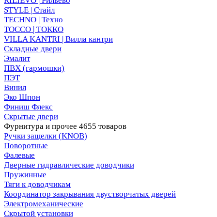
RILIEVO | Рильево
STYLE | Стайл
TECHNO | Техно
TOCCO | ТОККО
VILLA KANTRI | Вилла кантри
Складные двери
Эмалит
ПВХ (гармошки)
ПЭТ
Винил
Эко Шпон
Финиш Флекс
Скрытые двери
Фурнитура и прочее
4655 товаров
Ручки защелки (KNOB)
Поворотные
Фалевые
Дверные гидравлические доводчики
Пружинные
Тяги к доводчикам
Координатор закрывания двустворчатых дверей
Электромеханические
Скрытой установки