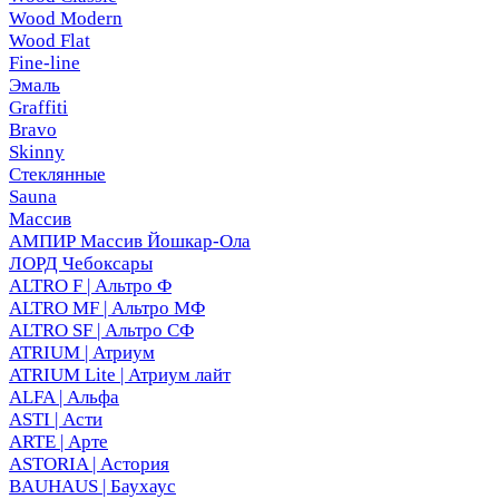
Wood Modern
Wood Flat
Fine-line
Эмаль
Graffiti
Bravo
Skinny
Стеклянные
Sauna
Массив
АМПИР Массив Йошкар-Ола
ЛОРД Чебоксары
ALTRO F | Альтро Ф
ALTRO MF | Альтро МФ
ALTRO SF | Альтро СФ
ATRIUM | Атриум
ATRIUM Lite | Атриум лайт
ALFA | Альфа
ASTI | Асти
ARTE | Арте
ASTORIA | Астория
BAUHAUS | Баухаус