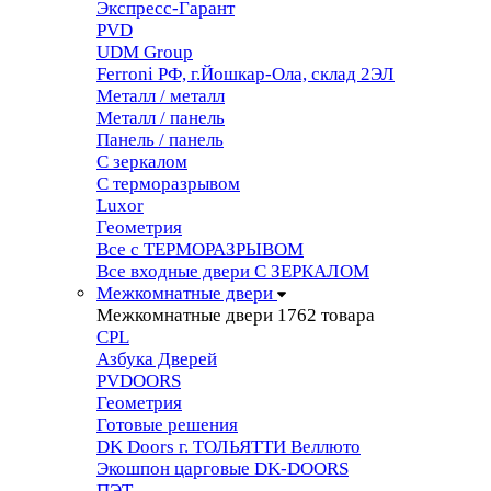
Экспресс-Гарант
PVD
UDM Group
Ferroni РФ, г.Йошкар-Ола, склад 2ЭЛ
Металл / металл
Металл / панель
Панель / панель
С зеркалом
С терморазрывом
Luxor
Геометрия
Все с ТЕРМОРАЗРЫВОМ
Все входные двери С ЗЕРКАЛОМ
Межкомнатные двери
Межкомнатные двери
1762 товара
CPL
Азбука Дверей
PVDOORS
Геометрия
Готовые решения
DK Doors г. ТОЛЬЯТТИ Веллюто
Экошпон царговые DK-DOORS
ПЭТ