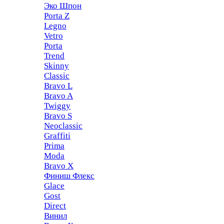
Эко Шпон
Porta Z
Legno
Vetro
Porta
Trend
Skinny
Classic
Bravo L
Bravo A
Twiggy
Bravo S
Neoclassic
Graffiti
Prima
Moda
Bravo X
Финиш Флекс
Glace
Gost
Direct
Винил