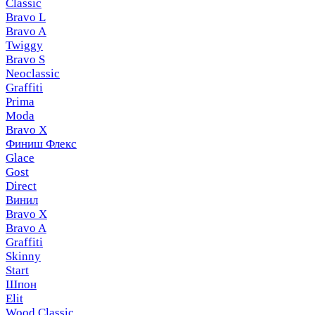
Classic
Bravo L
Bravo A
Twiggy
Bravo S
Neoclassic
Graffiti
Prima
Moda
Bravo X
Финиш Флекс
Glace
Gost
Direct
Винил
Bravo X
Bravo A
Graffiti
Skinny
Start
Шпон
Elit
Wood Classic