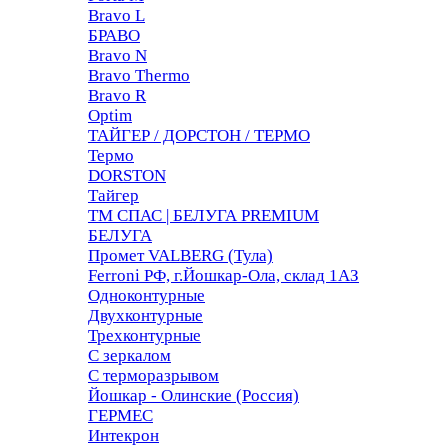
Bravo L
БРАВО
Bravo N
Bravo Thermo
Bravo R
Optim
ТАЙГЕР / ДОРСТОН / ТЕРМО
Термо
DORSTON
Тайгер
ТМ СПАС | БЕЛУГА PREMIUM
БЕЛУГА
Промет VALBERG (Тула)
Ferroni РФ, г.Йошкар-Ола, склад 1АЗ
Одноконтурные
Двухконтурные
Трехконтурные
С зеркалом
С терморазрывом
Йошкар - Олинские (Россия)
ГЕРМЕС
Интекрон