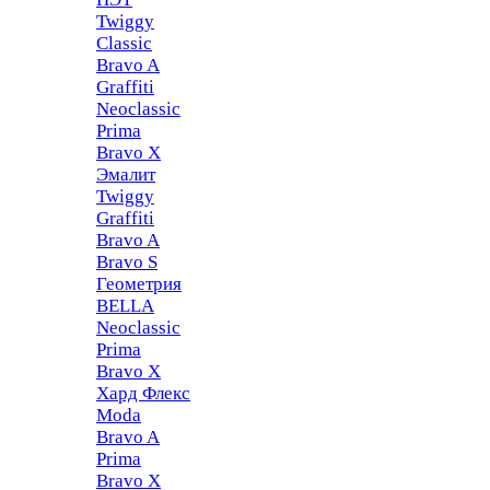
Twiggy
Classic
Bravo A
Graffiti
Neoclassic
Prima
Bravo X
Эмалит
Twiggy
Graffiti
Bravo A
Bravo S
Геометрия
BELLA
Neoclassic
Prima
Bravo X
Хард Флекс
Moda
Bravo A
Prima
Bravo X