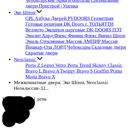
Чебоксарские
Арки и порталы
Специальные
двери
Пристрой | Уценка
Эко Шпон
CPL
Азбука Дверей
PVDOORS
Геометрия
Готовые решения
DK Doors г. ТОЛЬЯТТИ
Веллюто
Экошпон царговые DK-DOORS
ПЭТ
Эмалит
Хард Флекс
Финиш Флекс
Винил
Шпон
Эмаль
Стеклянные
Массив
АМПИР Массив
Йошкар-Ола
ЛОРД Чебоксары
Складные двери
Скрытые двери
Neoclassic
Porta Z
Legno
Vetro
Porta
Trend
Skinny
Classic
Bravo L
Bravo A
Twiggy
Bravo S
Graffiti
Prima
Moda
Bravo X
Межкомнатные двери, Эко Шпон, Neoclassic
Неоклассик-32...
На заказ 14 - 21 день