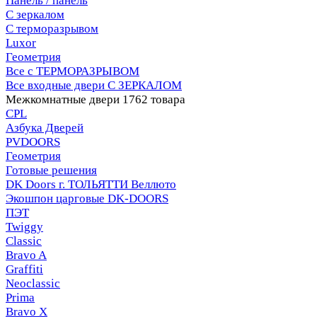
Панель / панель
С зеркалом
С терморазрывом
Luxor
Геометрия
Все с ТЕРМОРАЗРЫВОМ
Все входные двери С ЗЕРКАЛОМ
Межкомнатные двери
1762 товара
CPL
Азбука Дверей
PVDOORS
Геометрия
Готовые решения
DK Doors г. ТОЛЬЯТТИ Веллюто
Экошпон царговые DK-DOORS
ПЭТ
Twiggy
Classic
Bravo A
Graffiti
Neoclassic
Prima
Bravo X