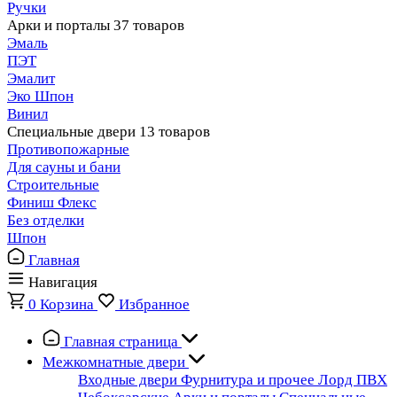
Ручки
Арки и порталы
37 товаров
Эмаль
ПЭТ
Эмалит
Эко Шпон
Винил
Специальные двери
13 товаров
Противопожарные
Для сауны и бани
Строительные
Финиш Флекс
Без отделки
Шпон
Главная
Навигация
0
Корзина
Избранное
Главная страница
Межкомнатные двери
Входные двери
Фурнитура и прочее
Лорд ПВХ