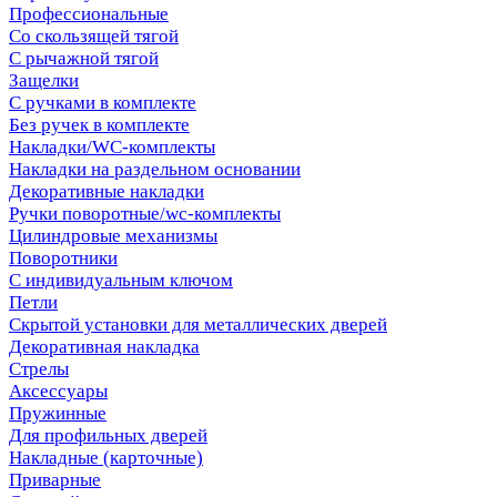
Профессиональные
Со скользящей тягой
С рычажной тягой
Защелки
С ручками в комплекте
Без ручек в комплекте
Накладки/WC-комплекты
Накладки на раздельном основании
Декоративные накладки
Ручки поворотные/wc-комплекты
Цилиндровые механизмы
Поворотники
С индивидуальным ключом
Петли
Скрытой установки для металлических дверей
Декоративная накладка
Стрелы
Аксессуары
Пружинные
Для профильных дверей
Накладные (карточные)
Приварные