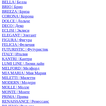
BELLA | Белла
BRIO | Брио
BREEZA | Бриза
CORONA | Корона
DOLCE | Дольче
DECO | Деко
ECLISI | Эклиси
ELEGANT | Элегант
FIGURA | Фигура
FELICIA | Феличия
FUTURISTIC | Футуристик
ITALY | Италия
KANTRI | Кантри
LUMI LINE | Люми лайн
MELFORD | Мелфорд
MIA MARIA | Мия Мария
MILETTI | Милетти
MODERN | Модерн
MOLLE | Молле
MONTE | Монте
PRIMA | Прима
RENAISSANCE | Ренессанс