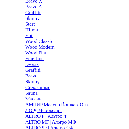
Bravo X
Bravo A
Graffiti
Skinny
Start
Шпон
Elit
Wood Classic
Wood Modern
Wood Flat
Fine-line
Эмаль
Graffiti
Bravo
Skinny
Стеклянные
Sauna
Массив
АМПИР Массив Йошкар-Ола
ЛОРД Чебоксары
ALTRO F | Альтро Ф
ALTRO MF | Альтро МФ
ALTRO SF | Альтро СФ