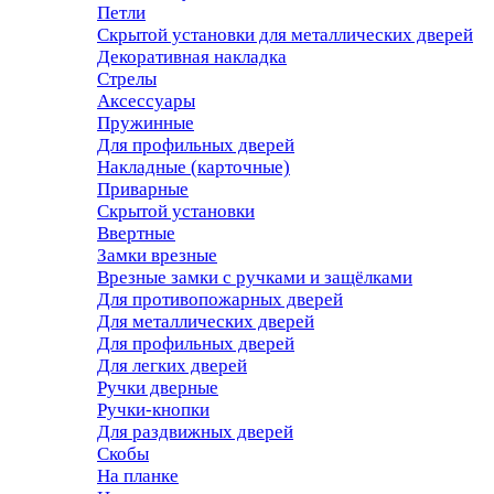
Петли
Скрытой установки для металлических дверей
Декоративная накладка
Стрелы
Аксессуары
Пружинные
Для профильных дверей
Накладные (карточные)
Приварные
Скрытой установки
Ввертные
Замки врезные
Врезные замки с ручками и защёлками
Для противопожарных дверей
Для металлических дверей
Для профильных дверей
Для легких дверей
Ручки дверные
Ручки-кнопки
Для раздвижных дверей
Скобы
На планке