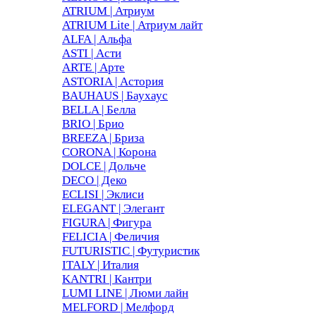
ATRIUM | Атриум
ATRIUM Lite | Атриум лайт
ALFA | Альфа
ASTI | Асти
ARTE | Арте
ASTORIA | Астория
BAUHAUS | Баухаус
BELLA | Белла
BRIO | Брио
BREEZA | Бриза
CORONA | Корона
DOLCE | Дольче
DECO | Деко
ECLISI | Эклиси
ELEGANT | Элегант
FIGURA | Фигура
FELICIA | Феличия
FUTURISTIC | Футуристик
ITALY | Италия
KANTRI | Кантри
LUMI LINE | Люми лайн
MELFORD | Мелфорд