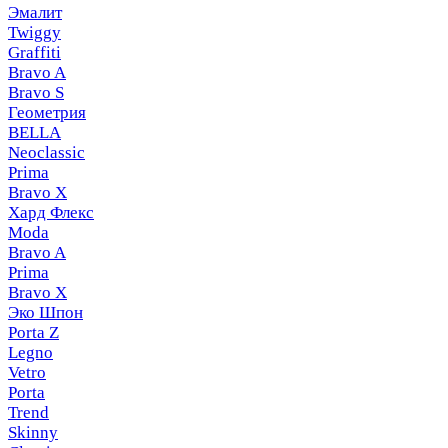
Эмалит
Twiggy
Graffiti
Bravo A
Bravo S
Геометрия
BELLA
Neoclassic
Prima
Bravo X
Хард Флекс
Moda
Bravo A
Prima
Bravo X
Эко Шпон
Porta Z
Legno
Vetro
Porta
Trend
Skinny