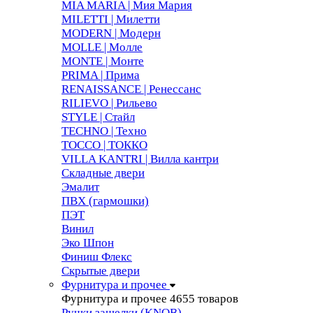
MIA MARIA | Мия Мария
MILETTI | Милетти
MODERN | Модерн
MOLLE | Молле
MONTE | Монте
PRIMA | Прима
RENAISSANCE | Ренессанс
RILIEVO | Рильево
STYLE | Стайл
TECHNO | Техно
TOCCO | ТОККО
VILLA KANTRI | Вилла кантри
Складные двери
Эмалит
ПВХ (гармошки)
ПЭТ
Винил
Эко Шпон
Финиш Флекс
Скрытые двери
Фурнитура и прочее
Фурнитура и прочее
4655 товаров
Ручки защелки (KNOB)