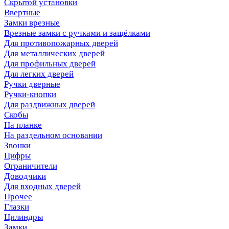
Скрытой установки
Ввертные
Замки врезные
Врезные замки с ручками и защёлками
Для противопожарных дверей
Для металлических дверей
Для профильных дверей
Для легких дверей
Ручки дверные
Ручки-кнопки
Для раздвижных дверей
Скобы
На планке
На раздельном основании
Звонки
Цифры
Ограничители
Доводчики
Для входных дверей
Прочее
Глазки
Цилиндры
Замки