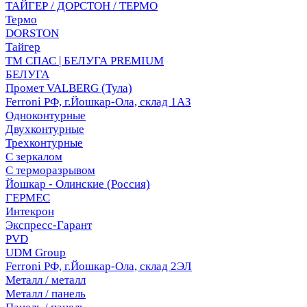
ТАЙГЕР / ДОРСТОН / ТЕРМО
Термо
DORSTON
Тайгер
ТМ СПАС | БЕЛУГА PREMIUM
БЕЛУГА
Промет VALBERG (Тула)
Ferroni РФ, г.Йошкар-Ола, склад 1АЗ
Одноконтурные
Двухконтурные
Трехконтурные
С зеркалом
С терморазрывом
Йошкар - Олинские (Россия)
ГЕРМЕС
Интекрон
Экспресс-Гарант
PVD
UDM Group
Ferroni РФ, г.Йошкар-Ола, склад 2ЭЛ
Металл / металл
Металл / панель