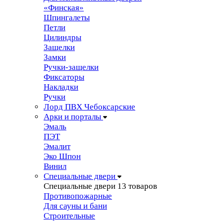
«Финская»
Шпингалеты
Петли
Цилиндры
Защелки
Замки
Ручки-защелки
Фиксаторы
Накладки
Ручки
Лорд ПВХ Чебоксарские
Арки и порталы
Эмаль
ПЭТ
Эмалит
Эко Шпон
Винил
Специальные двери
Специальные двери
13 товаров
Противопожарные
Для сауны и бани
Строительные