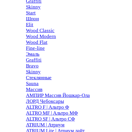
Graffiti
Skinny
Start
Шпон
Elit
Wood Classic
Wood Modern
Wood Flat
Fine-line
Эмаль
Graffiti
Bravo
Skinny
Стеклянные
Sauna
Массив
АМПИР Массив Йошкар-Ола
ЛОРД Чебоксары
ALTRO F | Альтро Ф
ALTRO MF | Альтро МФ
ALTRO SF | Альтро СФ
ATRIUM | Атриум
ATRIUM Lite | Атриум лайт