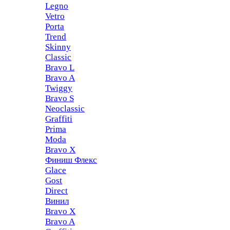
Legno
Vetro
Porta
Trend
Skinny
Classic
Bravo L
Bravo A
Twiggy
Bravo S
Neoclassic
Graffiti
Prima
Moda
Bravo X
Финиш Флекс
Glace
Gost
Direct
Винил
Bravo X
Bravo A