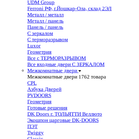
UDM Group
Ferroni РФ, г.Йошкар-Ола, склад 2ЭЛ
Металл / металл
Металл / панель
Панель / панель
С зеркалом
С терморазрывом
Luxor
Геометрия
Все с ТЕРМОРАЗРЫВОМ
Все входные двери С ЗЕРКАЛОМ
Межкомнатные двери
Межкомнатные двери
1762 товара
CPL
Азбука Дверей
PVDOORS
Геометрия
Готовые решения
DK Doors г. ТОЛЬЯТТИ Веллюто
Экошпон царговые DK-DOORS
ПЭТ
Twiggy
Classic