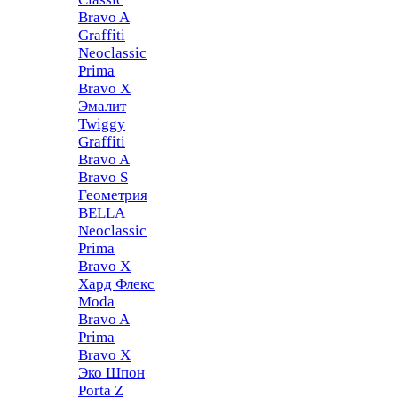
Bravo A
Graffiti
Neoclassic
Prima
Bravo X
Эмалит
Twiggy
Graffiti
Bravo A
Bravo S
Геометрия
BELLA
Neoclassic
Prima
Bravo X
Хард Флекс
Moda
Bravo A
Prima
Bravo X
Эко Шпон
Porta Z