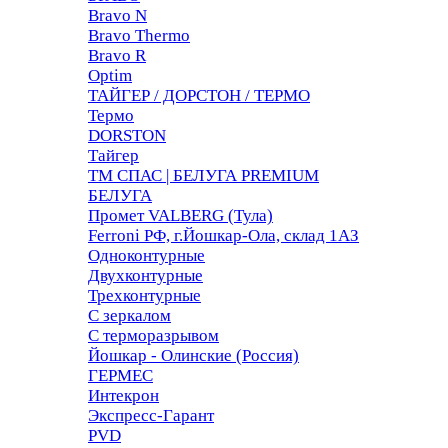
Bravo N
Bravo Thermo
Bravo R
Optim
ТАЙГЕР / ДОРСТОН / ТЕРМО
Термо
DORSTON
Тайгер
ТМ СПАС | БЕЛУГА PREMIUM
БЕЛУГА
Промет VALBERG (Тула)
Ferroni РФ, г.Йошкар-Ола, склад 1АЗ
Одноконтурные
Двухконтурные
Трехконтурные
С зеркалом
С терморазрывом
Йошкар - Олинские (Россия)
ГЕРМЕС
Интекрон
Экспресс-Гарант
PVD