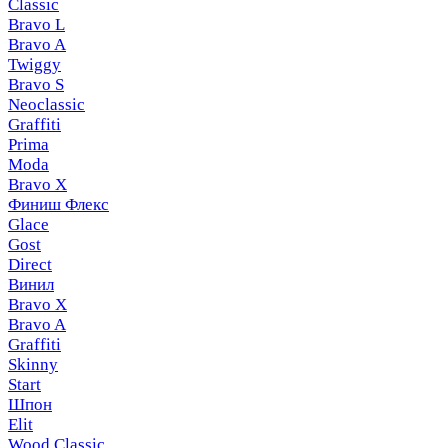
Classic
Bravo L
Bravo A
Twiggy
Bravo S
Neoclassic
Graffiti
Prima
Moda
Bravo X
Финиш Флекс
Glace
Gost
Direct
Винил
Bravo X
Bravo A
Graffiti
Skinny
Start
Шпон
Elit
Wood Classic