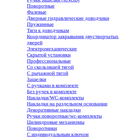
Поворотные
Фалевые
Дверные гидравлические доводчики
Пружинные
Тяги к доводчикам
Координатор закрывания двустворчатых
дверей
Электромеханические
Скрытой установки
Профессиональные
Со скользящей тягой
С рычажной тягой
Защелки
С ручками в комплекте
Без ручек в комплекте
Накладки/WC-комплекты
Накладки на раздельном основании
Декоративные накладки
Ручки поворотные/wc-комплекты
Цилиндровые механизмы
Поворотники
С индивидуальным ключом