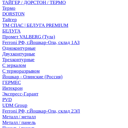
ТАЙГЕР / ДОРСТОН / ТЕРМО
Термо
DORSTON
Тайгер
ТМ СПАС | БЕЛУГА PREMIUM
БЕЛУГА
Промет VALBERG (Тула)
Ferroni РФ, г.Йошкар-Ола, склад 1АЗ
Одноконтурные
Двухконтурные
Трехконтурные
С зеркалом
С терморазрывом
Йошкар - Олинские (Россия)
ГЕРМЕС
Интекрон
Экспресс-Гарант
PVD
UDM Group
Ferroni РФ, г.Йошкар-Ола, склад 2ЭЛ
Металл / металл
Металл / панель