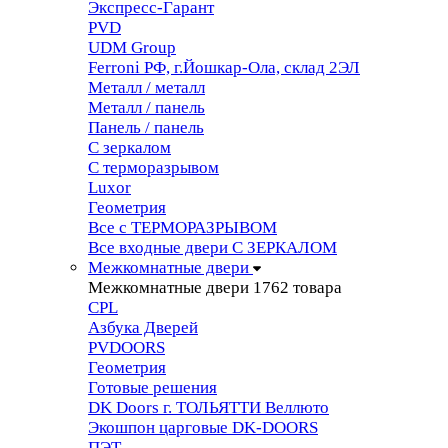
Экспресс-Гарант
PVD
UDM Group
Ferroni РФ, г.Йошкар-Ола, склад 2ЭЛ
Металл / металл
Металл / панель
Панель / панель
С зеркалом
С терморазрывом
Luxor
Геометрия
Все с ТЕРМОРАЗРЫВОМ
Все входные двери С ЗЕРКАЛОМ
Межкомнатные двери
Межкомнатные двери
1762 товара
CPL
Азбука Дверей
PVDOORS
Геометрия
Готовые решения
DK Doors г. ТОЛЬЯТТИ Веллюто
Экошпон царговые DK-DOORS
ПЭТ