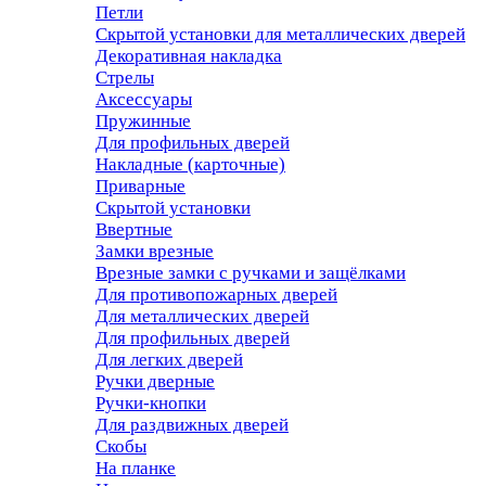
Петли
Скрытой установки для металлических дверей
Декоративная накладка
Стрелы
Аксессуары
Пружинные
Для профильных дверей
Накладные (карточные)
Приварные
Скрытой установки
Ввертные
Замки врезные
Врезные замки с ручками и защёлками
Для противопожарных дверей
Для металлических дверей
Для профильных дверей
Для легких дверей
Ручки дверные
Ручки-кнопки
Для раздвижных дверей
Скобы
На планке