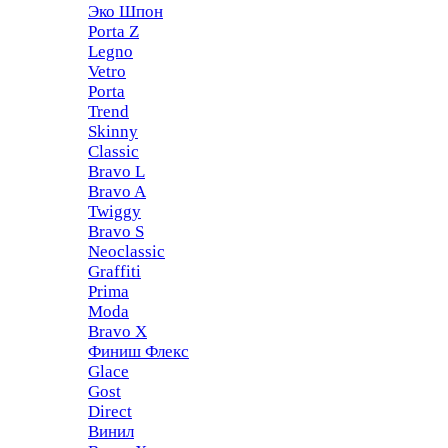
Эко Шпон
Porta Z
Legno
Vetro
Porta
Trend
Skinny
Classic
Bravo L
Bravo A
Twiggy
Bravo S
Neoclassic
Graffiti
Prima
Moda
Bravo X
Финиш Флекс
Glace
Gost
Direct
Винил