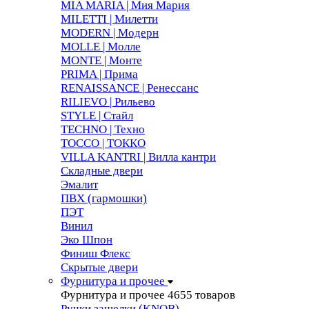
MIA MARIA | Мия Мария
MILETTI | Милетти
MODERN | Модерн
MOLLE | Молле
MONTE | Монте
PRIMA | Прима
RENAISSANCE | Ренессанс
RILIEVO | Рильево
STYLE | Стайл
TECHNO | Техно
TOCCO | ТОККО
VILLA KANTRI | Вилла кантри
Складные двери
Эмалит
ПВХ (гармошки)
ПЭТ
Винил
Эко Шпон
Финиш Флекс
Скрытые двери
Фурнитура и прочее
Фурнитура и прочее
4655 товаров
Ручки защелки (KNOB)