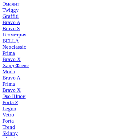
Эмалит
Twiggy
Graffiti
Bravo A
Bravo S
Геометрия
BELLA
Neoclassic
Prima
Bravo X
Хард Флекс
Moda
Bravo A
Prima
Bravo X
Эко Шпон
Porta Z
Legno
Vetro
Porta
Trend
Skinny