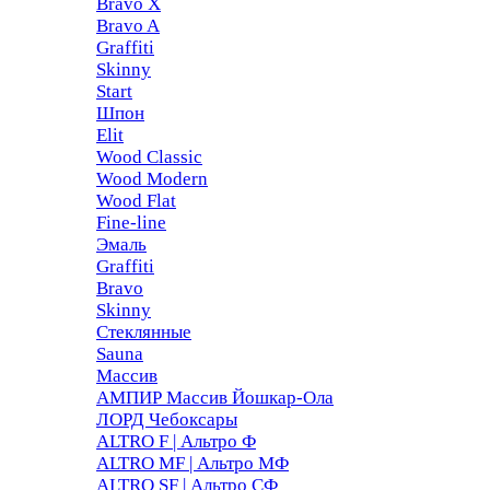
Bravo X
Bravo A
Graffiti
Skinny
Start
Шпон
Elit
Wood Classic
Wood Modern
Wood Flat
Fine-line
Эмаль
Graffiti
Bravo
Skinny
Стеклянные
Sauna
Массив
АМПИР Массив Йошкар-Ола
ЛОРД Чебоксары
ALTRO F | Альтро Ф
ALTRO MF | Альтро МФ
ALTRO SF | Альтро СФ