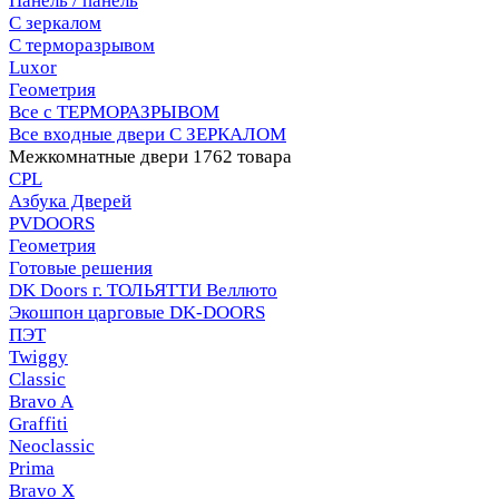
Панель / панель
С зеркалом
С терморазрывом
Luxor
Геометрия
Все с ТЕРМОРАЗРЫВОМ
Все входные двери С ЗЕРКАЛОМ
Межкомнатные двери
1762 товара
CPL
Азбука Дверей
PVDOORS
Геометрия
Готовые решения
DK Doors г. ТОЛЬЯТТИ Веллюто
Экошпон царговые DK-DOORS
ПЭТ
Twiggy
Classic
Bravo A
Graffiti
Neoclassic
Prima
Bravo X