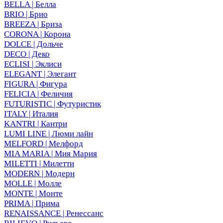
BELLA | Белла
BRIO | Брио
BREEZA | Бриза
CORONA | Корона
DOLCE | Дольче
DECO | Деко
ECLISI | Эклиси
ELEGANT | Элегант
FIGURA | Фигура
FELICIA | Феличия
FUTURISTIC | Футуристик
ITALY | Италия
KANTRI | Кантри
LUMI LINE | Люми лайн
MELFORD | Мелфорд
MIA MARIA | Мия Мария
MILETTI | Милетти
MODERN | Модерн
MOLLE | Молле
MONTE | Монте
PRIMA | Прима
RENAISSANCE | Ренессанс