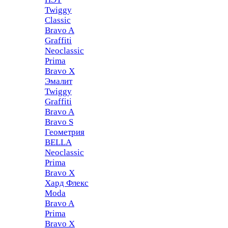
Twiggy
Classic
Bravo A
Graffiti
Neoclassic
Prima
Bravo X
Эмалит
Twiggy
Graffiti
Bravo A
Bravo S
Геометрия
BELLA
Neoclassic
Prima
Bravo X
Хард Флекс
Moda
Bravo A
Prima
Bravo X