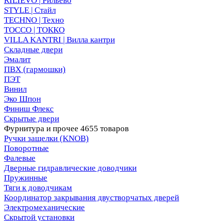
RILIEVO | Рильево
STYLE | Стайл
TECHNO | Техно
TOCCO | ТОККО
VILLA KANTRI | Вилла кантри
Складные двери
Эмалит
ПВХ (гармошки)
ПЭТ
Винил
Эко Шпон
Финиш Флекс
Скрытые двери
Фурнитура и прочее
4655 товаров
Ручки защелки (KNOB)
Поворотные
Фалевые
Дверные гидравлические доводчики
Пружинные
Тяги к доводчикам
Координатор закрывания двустворчатых дверей
Электромеханические
Скрытой установки