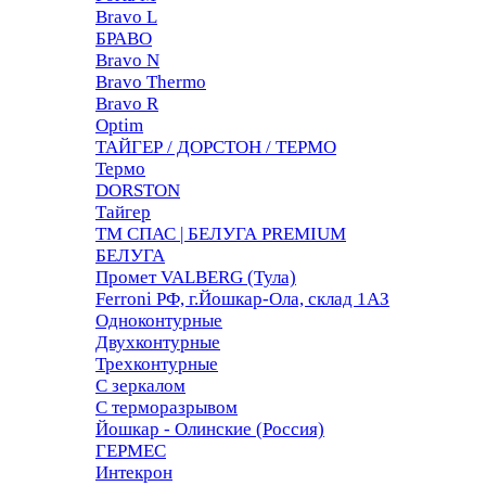
Bravo L
БРАВО
Bravo N
Bravo Thermo
Bravo R
Optim
ТАЙГЕР / ДОРСТОН / ТЕРМО
Термо
DORSTON
Тайгер
ТМ СПАС | БЕЛУГА PREMIUM
БЕЛУГА
Промет VALBERG (Тула)
Ferroni РФ, г.Йошкар-Ола, склад 1АЗ
Одноконтурные
Двухконтурные
Трехконтурные
С зеркалом
С терморазрывом
Йошкар - Олинские (Россия)
ГЕРМЕС
Интекрон