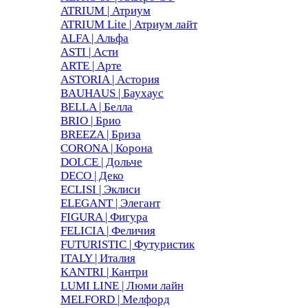
ATRIUM | Атриум
ATRIUM Lite | Атриум лайт
ALFA | Альфа
ASTI | Асти
ARTE | Арте
ASTORIA | Астория
BAUHAUS | Баухаус
BELLA | Белла
BRIO | Брио
BREEZA | Бриза
CORONA | Корона
DOLCE | Дольче
DECO | Деко
ECLISI | Эклиси
ELEGANT | Элегант
FIGURA | Фигура
FELICIA | Феличия
FUTURISTIC | Футуристик
ITALY | Италия
KANTRI | Кантри
LUMI LINE | Люми лайн
MELFORD | Мелфорд