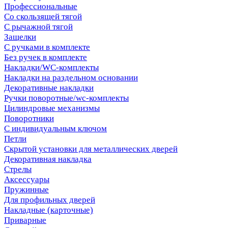
Профессиональные
Со скользящей тягой
С рычажной тягой
Защелки
С ручками в комплекте
Без ручек в комплекте
Накладки/WC-комплекты
Накладки на раздельном основании
Декоративные накладки
Ручки поворотные/wc-комплекты
Цилиндровые механизмы
Поворотники
С индивидуальным ключом
Петли
Скрытой установки для металлических дверей
Декоративная накладка
Стрелы
Аксессуары
Пружинные
Для профильных дверей
Накладные (карточные)
Приварные