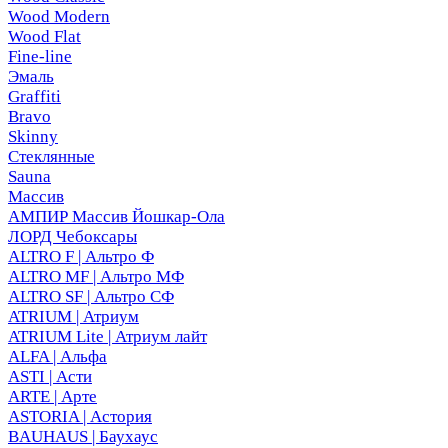
Wood Modern
Wood Flat
Fine-line
Эмаль
Graffiti
Bravo
Skinny
Стеклянные
Sauna
Массив
АМПИР Массив Йошкар-Ола
ЛОРД Чебоксары
ALTRO F | Альтро Ф
ALTRO MF | Альтро МФ
ALTRO SF | Альтро СФ
ATRIUM | Атриум
ATRIUM Lite | Атриум лайт
ALFA | Альфа
ASTI | Асти
ARTE | Арте
ASTORIA | Астория
BAUHAUS | Баухаус