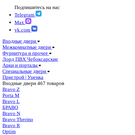
FIGURA | Фигура
АМПИР Массив Йошкар-Ола
Подпишитесь на нас
FELICIA | Феличия
ЛОРД Чебоксары
FUTURISTIC | Футуристик
Telegram
Складные двери
ITALY | Италия
Max
Скрытые двери
KANTRI | Кантри
vk.com
LUMI LINE | Люми лайн
MELFORD | Мелфорд
Входные двери
MIA MARIA | Мия Мария
Межкомнатные двери
MILETTI | Милетти
Фурнитура и прочее
MODERN | Модерн
Лорд ПВХ Чебоксарские
MOLLE | Молле
Арки и порталы
MONTE | Монте
Специальные двери
PRIMA | Прима
Пристрой | Уценка
RENAISSANCE | Ренессанс
Входные двери
467 товаров
RILIEVO | Рильево
Bravo Z
STYLE | Стайл
Porta М
TECHNO | Техно
Bravo L
TOCCO | ТОККО
БРАВО
VILLA KANTRI | Вилла кантри
Bravo N
Bravo Thermo
Bravo R
Optim