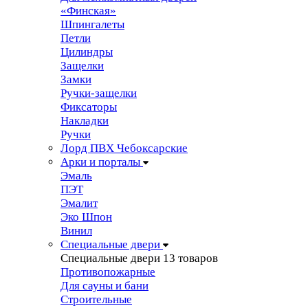
«Финская»
Шпингалеты
Петли
Цилиндры
Защелки
Замки
Ручки-защелки
Фиксаторы
Накладки
Ручки
Лорд ПВХ Чебоксарские
Арки и порталы
Эмаль
ПЭТ
Эмалит
Эко Шпон
Винил
Специальные двери
Специальные двери
13 товаров
Противопожарные
Для сауны и бани
Строительные