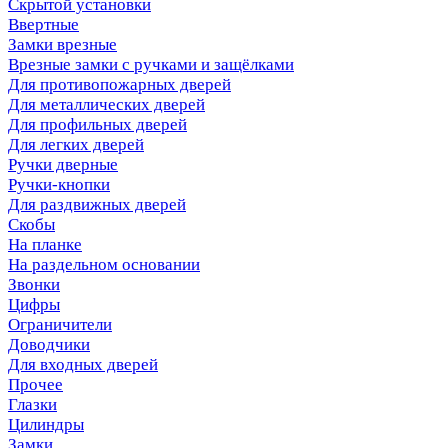
Скрытой установки
Ввертные
Замки врезные
Врезные замки с ручками и защёлками
Для противопожарных дверей
Для металлических дверей
Для профильных дверей
Для легких дверей
Ручки дверные
Ручки-кнопки
Для раздвижных дверей
Скобы
На планке
На раздельном основании
Звонки
Цифры
Ограничители
Доводчики
Для входных дверей
Прочее
Глазки
Цилиндры
Замки