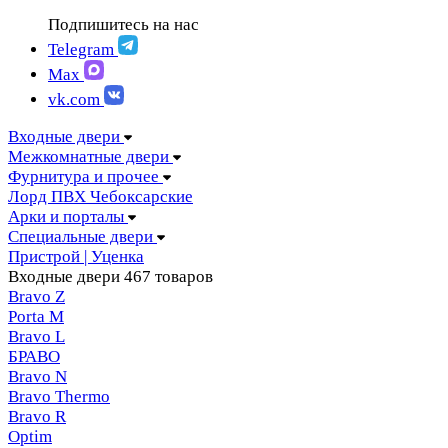
FIGURA | Фигура
АМПИР Массив Йошкар-Ола
Подпишитесь на нас
FELICIA | Феличия
ЛОРД Чебоксары
FUTURISTIC | Футуристик
Telegram
Складные двери
ITALY | Италия
Max
Скрытые двери
KANTRI | Кантри
vk.com
LUMI LINE | Люми лайн
MELFORD | Мелфорд
Входные двери
MIA MARIA | Мия Мария
Межкомнатные двери
MILETTI | Милетти
Фурнитура и прочее
MODERN | Модерн
Лорд ПВХ Чебоксарские
MOLLE | Молле
Арки и порталы
MONTE | Монте
Специальные двери
PRIMA | Прима
Пристрой | Уценка
RENAISSANCE | Ренессанс
Входные двери
467 товаров
RILIEVO | Рильево
Bravo Z
STYLE | Стайл
Porta М
TECHNO | Техно
Bravo L
TOCCO | ТОККО
БРАВО
VILLA KANTRI | Вилла кантри
Bravo N
Bravo Thermo
Bravo R
Optim