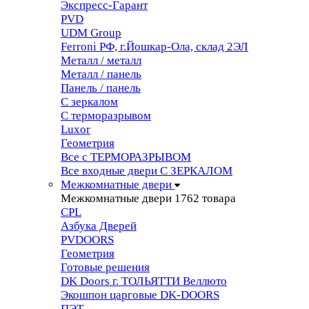
Экспресс-Гарант
PVD
UDM Group
Ferroni РФ, г.Йошкар-Ола, склад 2ЭЛ
Металл / металл
Металл / панель
Панель / панель
С зеркалом
С терморазрывом
Luxor
Геометрия
Все с ТЕРМОРАЗРЫВОМ
Все входные двери С ЗЕРКАЛОМ
Межкомнатные двери
Межкомнатные двери
1762 товара
CPL
Азбука Дверей
PVDOORS
Геометрия
Готовые решения
DK Doors г. ТОЛЬЯТТИ Веллюто
Экошпон царговые DK-DOORS
ПЭТ