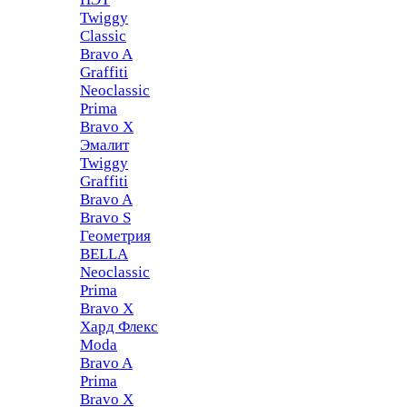
Twiggy
Classic
Bravo A
Graffiti
Neoclassic
Prima
Bravo X
Эмалит
Twiggy
Graffiti
Bravo A
Bravo S
Геометрия
BELLA
Neoclassic
Prima
Bravo X
Хард Флекс
Moda
Bravo A
Prima
Bravo X