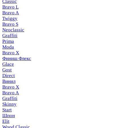
Classic
Bravo L
Bravo A
Twiggy
Bravo S
Neoclassic
Graffiti
Prima
Moda
Bravo X
Финиш Флекс
Glace
Gost
Direct
Винил
Bravo X
Bravo A
Graffiti
Skinny
Start
Шпон
Elit
Wood Classic