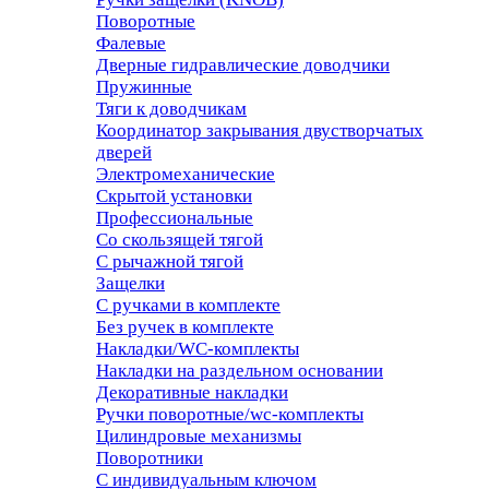
Поворотные
Фалевые
Дверные гидравлические доводчики
Пружинные
Тяги к доводчикам
Координатор закрывания двустворчатых
дверей
Электромеханические
Скрытой установки
Профессиональные
Со скользящей тягой
С рычажной тягой
Защелки
С ручками в комплекте
Без ручек в комплекте
Накладки/WC-комплекты
Накладки на раздельном основании
Декоративные накладки
Ручки поворотные/wc-комплекты
Цилиндровые механизмы
Поворотники
С индивидуальным ключом