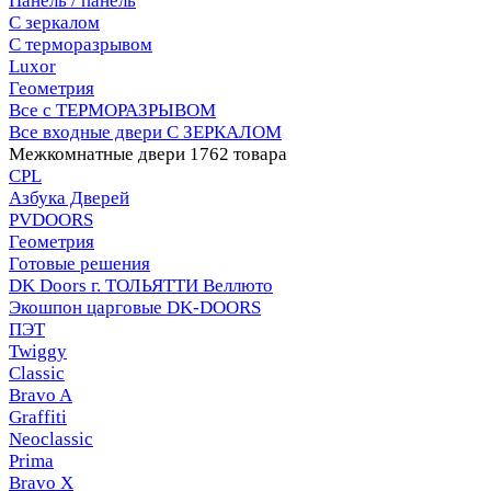
Панель / панель
С зеркалом
С терморазрывом
Luxor
Геометрия
Все с ТЕРМОРАЗРЫВОМ
Все входные двери С ЗЕРКАЛОМ
Межкомнатные двери
1762 товара
CPL
Азбука Дверей
PVDOORS
Геометрия
Готовые решения
DK Doors г. ТОЛЬЯТТИ Веллюто
Экошпон царговые DK-DOORS
ПЭТ
Twiggy
Classic
Bravo A
Graffiti
Neoclassic
Prima
Bravo X