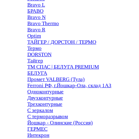
Bravo L
БРАВО
Bravo N
Bravo Thermo
Bravo R
Optim
ТАЙГЕР / ДОРСТОН / ТЕРМО
Термо
DORSTON
Тайгер
ТМ СПАС | БЕЛУГА PREMIUM
БЕЛУГА
Промет VALBERG (Тула)
Ferroni РФ, г.Йошкар-Ола, склад 1АЗ
Одноконтурные
Двухконтурные
Трехконтурные
С зеркалом
С терморазрывом
Йошкар - Олинские (Россия)
ГЕРМЕС
Интекрон