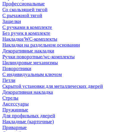
Профессиональные
Со скользящей тягой
С рычажной тягой
Защелки
С ручками в комплекте
Без ручек в комплекте
Накладки/WC-комплекты
Накладки на раздельном основании
Декоративные накладки
Ручки поворотные/wc-комплекты
Цилиндровые механизмы
Поворотники
С индивидуальным ключом
Петли
Скрытой установки для металлических дверей
Декоративная накладка
Стрелы
Аксессуары
Пружинные
Для профильных дверей
Накладные (карточные)
Приварные