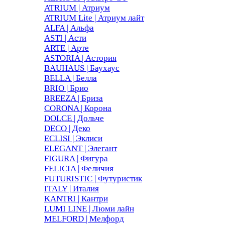
ATRIUM | Атриум
ATRIUM Lite | Атриум лайт
ALFA | Альфа
ASTI | Асти
ARTE | Арте
ASTORIA | Астория
BAUHAUS | Баухаус
BELLA | Белла
BRIO | Брио
BREEZA | Бриза
CORONA | Корона
DOLCE | Дольче
DECO | Деко
ECLISI | Эклиси
ELEGANT | Элегант
FIGURA | Фигура
FELICIA | Феличия
FUTURISTIC | Футуристик
ITALY | Италия
KANTRI | Кантри
LUMI LINE | Люми лайн
MELFORD | Мелфорд