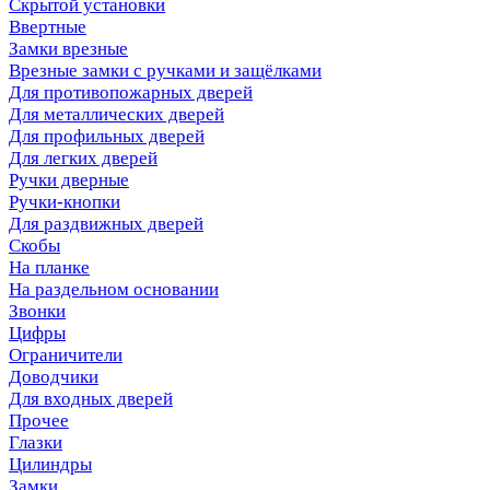
Скрытой установки
Ввертные
Замки врезные
Врезные замки с ручками и защёлками
Для противопожарных дверей
Для металлических дверей
Для профильных дверей
Для легких дверей
Ручки дверные
Ручки-кнопки
Для раздвижных дверей
Скобы
На планке
На раздельном основании
Звонки
Цифры
Ограничители
Доводчики
Для входных дверей
Прочее
Глазки
Цилиндры
Замки