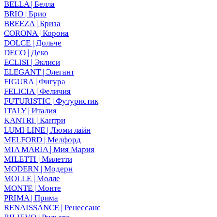
BELLA | Белла
BRIO | Брио
BREEZA | Бриза
CORONA | Корона
DOLCE | Дольче
DECO | Деко
ECLISI | Эклиси
ELEGANT | Элегант
FIGURA | Фигура
FELICIA | Феличия
FUTURISTIC | Футуристик
ITALY | Италия
KANTRI | Кантри
LUMI LINE | Люми лайн
MELFORD | Мелфорд
MIA MARIA | Мия Мария
MILETTI | Милетти
MODERN | Модерн
MOLLE | Молле
MONTE | Монте
PRIMA | Прима
RENAISSANCE | Ренессанс