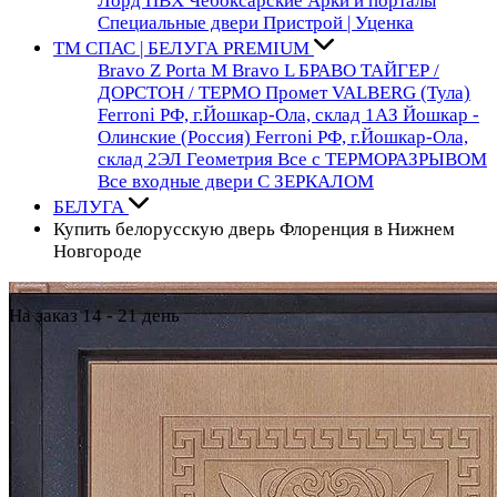
Лорд ПВХ Чебоксарские
Арки и порталы
Специальные двери
Пристрой | Уценка
ТМ СПАС | БЕЛУГА PREMIUM
Bravo Z
Porta М
Bravo L
БРАВО
ТАЙГЕР /
ДОРСТОН / ТЕРМО
Промет VALBERG (Тула)
Ferroni РФ, г.Йошкар-Ола, склад 1АЗ
Йошкар -
Олинские (Россия)
Ferroni РФ, г.Йошкар-Ола,
склад 2ЭЛ
Геометрия
Все с ТЕРМОРАЗРЫВОМ
Все входные двери С ЗЕРКАЛОМ
БЕЛУГА
Купить белорусскую дверь Флоренция в Нижнем
Новгороде
На заказ 14 - 21 день