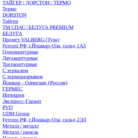
ТАЙГЕР / ДОРСТОН / ТЕРМО
Термо
DORSTON
Тайгер
ТМ СПАС | БЕЛУГА PREMIUM
БЕЛУГА
Промет VALBERG (Тула)
Ferroni РФ, г.Йошкар-Ола, склад 1АЗ
Одноконтурные
Двухконтурные
Трехконтурные
С зеркалом
С терморазрывом
Йошкар - Олинские (Россия)
ГЕРМЕС
Интекрон
Экспресс-Гарант
PVD
UDM Group
Ferroni РФ, г.Йошкар-Ола, склад 2ЭЛ
Металл / металл
Металл / панель