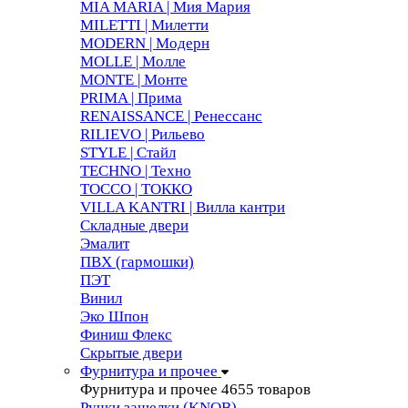
MIA MARIA | Мия Мария
MILETTI | Милетти
MODERN | Модерн
MOLLE | Молле
MONTE | Монте
PRIMA | Прима
RENAISSANCE | Ренессанс
RILIEVO | Рильево
STYLE | Стайл
TECHNO | Техно
TOCCO | ТОККО
VILLA KANTRI | Вилла кантри
Складные двери
Эмалит
ПВХ (гармошки)
ПЭТ
Винил
Эко Шпон
Финиш Флекс
Скрытые двери
Фурнитура и прочее
Фурнитура и прочее
4655 товаров
Ручки защелки (KNOB)