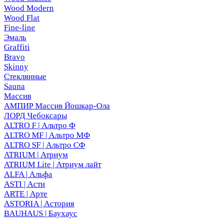
Wood Modern
Wood Flat
Fine-line
Эмаль
Graffiti
Bravo
Skinny
Стеклянные
Sauna
Массив
АМПИР Массив Йошкар-Ола
ЛОРД Чебоксары
ALTRO F | Альтро Ф
ALTRO MF | Альтро МФ
ALTRO SF | Альтро СФ
ATRIUM | Атриум
ATRIUM Lite | Атриум лайт
ALFA | Альфа
ASTI | Асти
ARTE | Арте
ASTORIA | Астория
BAUHAUS | Баухаус