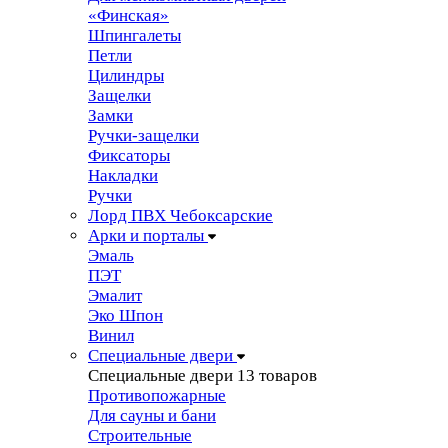
«Финская»
Шпингалеты
Петли
Цилиндры
Защелки
Замки
Ручки-защелки
Фиксаторы
Накладки
Ручки
Лорд ПВХ Чебоксарские
Арки и порталы
Эмаль
ПЭТ
Эмалит
Эко Шпон
Винил
Специальные двери
Специальные двери
13 товаров
Противопожарные
Для сауны и бани
Строительные