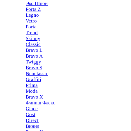
Эко Шпон
Porta Z
Legno
Vetro
Porta
Trend
Skinny
Classic
Bravo L
Bravo A
Twiggy
Bravo S
Neoclassic
Graffiti
Prima
Moda
Bravo X
Финиш Флекс
Glace
Gost
Direct
Винил