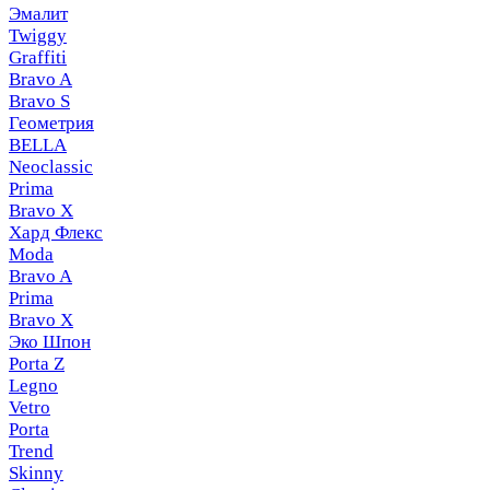
Эмалит
Twiggy
Graffiti
Bravo A
Bravo S
Геометрия
BELLA
Neoclassic
Prima
Bravo X
Хард Флекс
Moda
Bravo A
Prima
Bravo X
Эко Шпон
Porta Z
Legno
Vetro
Porta
Trend
Skinny