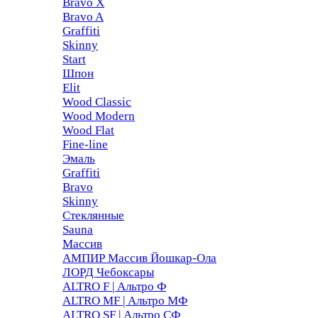
Bravo X
Bravo A
Graffiti
Skinny
Start
Шпон
Elit
Wood Classic
Wood Modern
Wood Flat
Fine-line
Эмаль
Graffiti
Bravo
Skinny
Стеклянные
Sauna
Массив
АМПИР Массив Йошкар-Ола
ЛОРД Чебоксары
ALTRO F | Альтро Ф
ALTRO MF | Альтро МФ
ALTRO SF | Альтро СФ