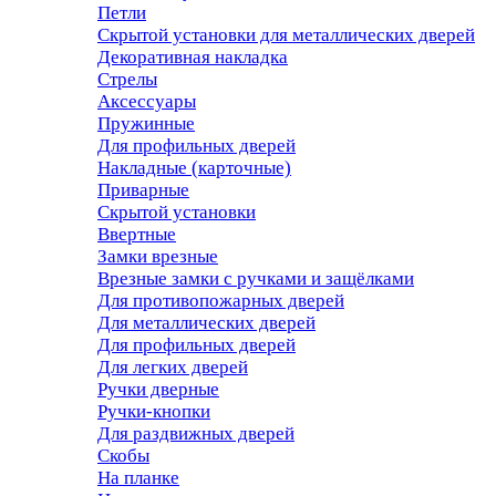
Петли
Скрытой установки для металлических дверей
Декоративная накладка
Стрелы
Аксессуары
Пружинные
Для профильных дверей
Накладные (карточные)
Приварные
Скрытой установки
Ввертные
Замки врезные
Врезные замки с ручками и защёлками
Для противопожарных дверей
Для металлических дверей
Для профильных дверей
Для легких дверей
Ручки дверные
Ручки-кнопки
Для раздвижных дверей
Скобы
На планке