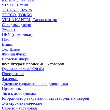
RILIEVO | Рильево
STYLE | Стайл
TECHNO | Техно
TOCCO | ТОККО
VILLA KANTRI | Вилла кантри
Складные двери
Эмалит
ПВХ (гармошки)
ПЭТ
Винил
Эко Шпон
Финиш Флекс
Скрытые двери
Фурнитура и прочее
4655 товаров
Ручки защелки (KNOB)
Поворотные
Фалевые
Дверные гидравлические доводчики
Пружинные
Тяги к доводчикам
Координатор закрывания двустворчатых дверей
Электромеханические
Скрытой установки