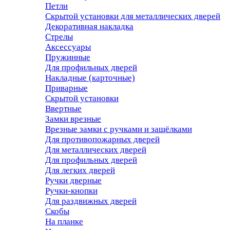
Петли
Скрытой установки для металлических дверей
Декоративная накладка
Стрелы
Аксессуары
Пружинные
Для профильных дверей
Накладные (карточные)
Приварные
Скрытой установки
Ввертные
Замки врезные
Врезные замки с ручками и защёлками
Для противопожарных дверей
Для металлических дверей
Для профильных дверей
Для легких дверей
Ручки дверные
Ручки-кнопки
Для раздвижных дверей
Скобы
На планке