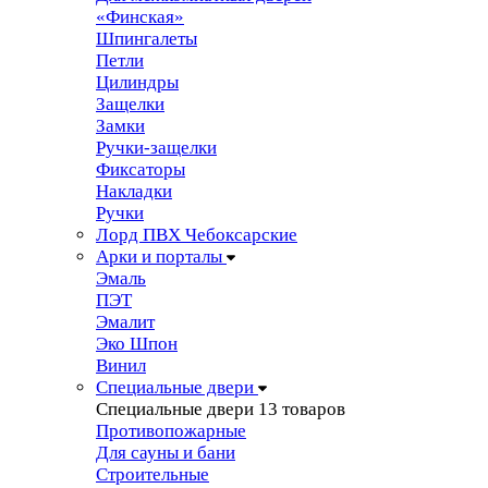
«Финская»
Шпингалеты
Петли
Цилиндры
Защелки
Замки
Ручки-защелки
Фиксаторы
Накладки
Ручки
Лорд ПВХ Чебоксарские
Арки и порталы
Эмаль
ПЭТ
Эмалит
Эко Шпон
Винил
Специальные двери
Специальные двери
13 товаров
Противопожарные
Для сауны и бани
Строительные