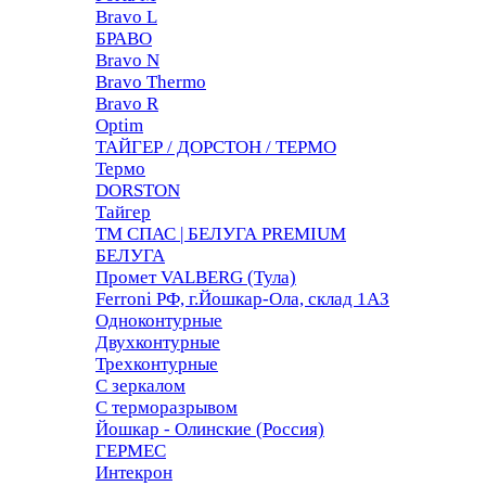
Bravo L
БРАВО
Bravo N
Bravo Thermo
Bravo R
Optim
ТАЙГЕР / ДОРСТОН / ТЕРМО
Термо
DORSTON
Тайгер
ТМ СПАС | БЕЛУГА PREMIUM
БЕЛУГА
Промет VALBERG (Тула)
Ferroni РФ, г.Йошкар-Ола, склад 1АЗ
Одноконтурные
Двухконтурные
Трехконтурные
С зеркалом
С терморазрывом
Йошкар - Олинские (Россия)
ГЕРМЕС
Интекрон