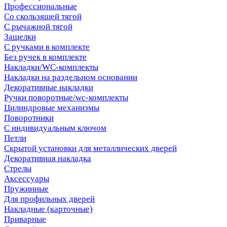
Профессиональные
Со скользящей тягой
С рычажной тягой
Защелки
С ручками в комплекте
Без ручек в комплекте
Накладки/WC-комплекты
Накладки на раздельном основании
Декоративные накладки
Ручки поворотные/wc-комплекты
Цилиндровые механизмы
Поворотники
С индивидуальным ключом
Петли
Скрытой установки для металлических дверей
Декоративная накладка
Стрелы
Аксессуары
Пружинные
Для профильных дверей
Накладные (карточные)
Приварные