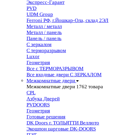
Экспресс-Гарант
PVD
UDM Group
Ferroni РФ, г.Йошкар-Ола, склад 2ЭЛ
Металл / металл
Металл / панель
Панель / панель
С зеркалом
С терморазрывом
Luxor
Геометрия
Все с ТЕРМОРАЗРЫВОМ
Все входные двери С ЗЕРКАЛОМ
Межкомнатные двери
Межкомнатные двери
1762 товара
CPL
Азбука Дверей
PVDOORS
Геометрия
Готовые решения
DK Doors г. ТОЛЬЯТТИ Веллюто
Экошпон царговые DK-DOORS
ПЭТ