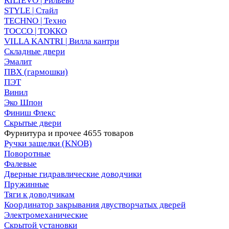
RILIEVO | Рильево
STYLE | Стайл
TECHNO | Техно
TOCCO | ТОККО
VILLA KANTRI | Вилла кантри
Складные двери
Эмалит
ПВХ (гармошки)
ПЭТ
Винил
Эко Шпон
Финиш Флекс
Скрытые двери
Фурнитура и прочее
4655 товаров
Ручки защелки (KNOB)
Поворотные
Фалевые
Дверные гидравлические доводчики
Пружинные
Тяги к доводчикам
Координатор закрывания двустворчатых дверей
Электромеханические
Скрытой установки