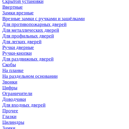
Скрытой установки
Ввертные
Замки врезные
Врезные замки с ручками и защёлками
Для противопожарных дверей
Для металлических дверей
Для профильных дверей
Для легких дверей
Ручки дверные
Ручки-кнопки
Для раздвижных дверей
Скобы
На планке
На раздельном основании
Звонки
Цифры
Ограничители
Доводчики
Для входных дверей
Прочее
Глазки
Цилиндры
Замки