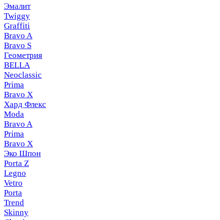
Эмалит
Twiggy
Graffiti
Bravo A
Bravo S
Геометрия
BELLA
Neoclassic
Prima
Bravo X
Хард Флекс
Moda
Bravo A
Prima
Bravo X
Эко Шпон
Porta Z
Legno
Vetro
Porta
Trend
Skinny