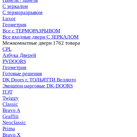
Панель / панель
С зеркалом
С терморазрывом
Luxor
Геометрия
Все с ТЕРМОРАЗРЫВОМ
Все входные двери С ЗЕРКАЛОМ
Межкомнатные двери
1762 товара
CPL
Азбука Дверей
PVDOORS
Геометрия
Готовые решения
DK Doors г. ТОЛЬЯТТИ Веллюто
Экошпон царговые DK-DOORS
ПЭТ
Twiggy
Classic
Bravo A
Graffiti
Neoclassic
Prima
Bravo X