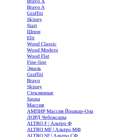
Bravo X
Bravo A
Graffiti
Skinny
Start
Шпон
Elit
Wood Classic
Wood Modern
Wood Flat
Fine-line
Эмаль
Graffiti
Bravo
Skinny
Стеклянные
Sauna
Массив
АМПИР Массив Йошкар-Ола
ЛОРД Чебоксары
ALTRO F | Альтро Ф
ALTRO MF | Альтро МФ
ALTRO SF | Альтро СФ