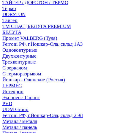
ТАЙГЕР / ДОРСТОН / ТЕРМО
Термо
DORSTON
Тайгер
ТМ СПАС | БЕЛУГА PREMIUM
БЕЛУГА
Промет VALBERG (Тула)
Ferroni РФ, г.Йошкар-Ола, склад 1АЗ
Одноконтурные
Двухконтурные
Трехконтурные
С зеркалом
С терморазрывом
Йошкар - Олинские (Россия)
ГЕРМЕС
Интекрон
Экспресс-Гарант
PVD
UDM Group
Ferroni РФ, г.Йошкар-Ола, склад 2ЭЛ
Металл / металл
Металл / панель