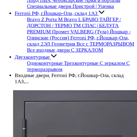
Лорд ПВХ Чебоксарские
Арки и порталы
Специальные двери
Пристрой | Уценка
Ferroni РФ, г.Йошкар-Ола, склад 1АЗ
Bravo Z
Porta М
Bravo L
БРАВО
ТАЙГЕР /
ДОРСТОН / ТЕРМО
ТМ СПАС | БЕЛУГА
PREMIUM
Промет VALBERG (Тула)
Йошкар -
Олинские (Россия)
Ferroni РФ, г.Йошкар-Ола,
склад 2ЭЛ
Геометрия
Все с ТЕРМОРАЗРЫВОМ
Все входные двери С ЗЕРКАЛОМ
Двухконтурные
Одноконтурные
Трехконтурные
С зеркалом
С
терморазрывом
Входные двери, Ferroni РФ, г.Йошкар-Ола, склад
1АЗ,...