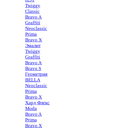
Twiggy
Classic
Bravo A
Graffiti
Neoclassic
Prima
Bravo X
Эмалит
Twiggy
Graffiti
Bravo A
Bravo S
Геометрия
BELLA
Neoclassic
Prima
Bravo X
Хард Флекс
Moda
Bravo A
Prima
Bravo X