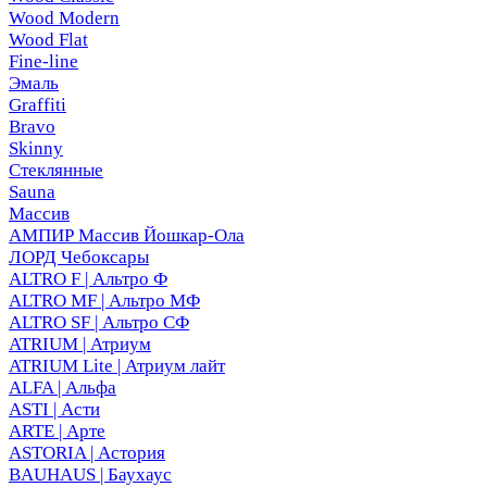
Wood Modern
Wood Flat
Fine-line
Эмаль
Graffiti
Bravo
Skinny
Стеклянные
Sauna
Массив
АМПИР Массив Йошкар-Ола
ЛОРД Чебоксары
ALTRO F | Альтро Ф
ALTRO MF | Альтро МФ
ALTRO SF | Альтро СФ
ATRIUM | Атриум
ATRIUM Lite | Атриум лайт
ALFA | Альфа
ASTI | Асти
ARTE | Арте
ASTORIA | Астория
BAUHAUS | Баухаус