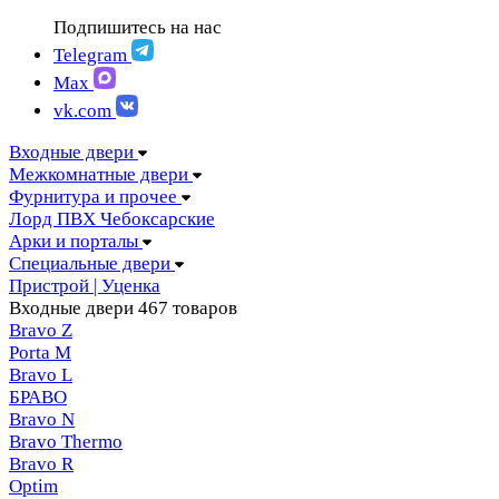
FIGURA | Фигура
АМПИР Массив Йошкар-Ола
Подпишитесь на нас
FELICIA | Феличия
ЛОРД Чебоксары
FUTURISTIC | Футуристик
Telegram
Складные двери
ITALY | Италия
Max
Скрытые двери
KANTRI | Кантри
vk.com
LUMI LINE | Люми лайн
MELFORD | Мелфорд
Входные двери
MIA MARIA | Мия Мария
Межкомнатные двери
MILETTI | Милетти
Фурнитура и прочее
MODERN | Модерн
Лорд ПВХ Чебоксарские
MOLLE | Молле
Арки и порталы
MONTE | Монте
Специальные двери
PRIMA | Прима
Пристрой | Уценка
RENAISSANCE | Ренессанс
Входные двери
467 товаров
RILIEVO | Рильево
Bravo Z
STYLE | Стайл
Porta М
TECHNO | Техно
Bravo L
TOCCO | ТОККО
БРАВО
VILLA KANTRI | Вилла кантри
Bravo N
Bravo Thermo
Bravo R
Optim