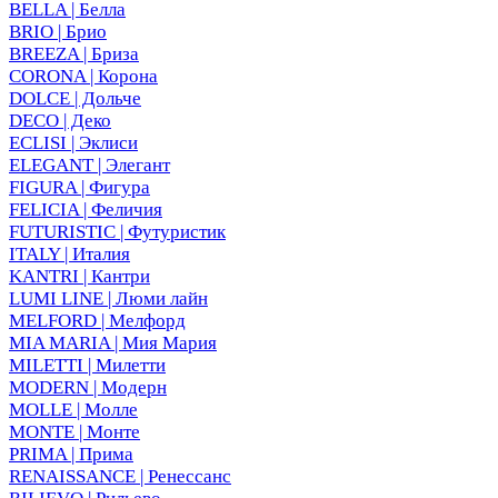
BELLA | Белла
BRIO | Брио
BREEZA | Бриза
CORONA | Корона
DOLCE | Дольче
DECO | Деко
ECLISI | Эклиси
ELEGANT | Элегант
FIGURA | Фигура
FELICIA | Феличия
FUTURISTIC | Футуристик
ITALY | Италия
KANTRI | Кантри
LUMI LINE | Люми лайн
MELFORD | Мелфорд
MIA MARIA | Мия Мария
MILETTI | Милетти
MODERN | Модерн
MOLLE | Молле
MONTE | Монте
PRIMA | Прима
RENAISSANCE | Ренессанс