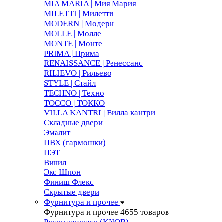
MIA MARIA | Мия Мария
MILETTI | Милетти
MODERN | Модерн
MOLLE | Молле
MONTE | Монте
PRIMA | Прима
RENAISSANCE | Ренессанс
RILIEVO | Рильево
STYLE | Стайл
TECHNO | Техно
TOCCO | ТОККО
VILLA KANTRI | Вилла кантри
Складные двери
Эмалит
ПВХ (гармошки)
ПЭТ
Винил
Эко Шпон
Финиш Флекс
Скрытые двери
Фурнитура и прочее
Фурнитура и прочее
4655 товаров
Ручки защелки (KNOB)