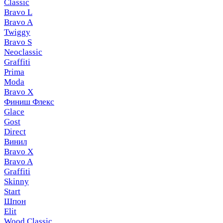
Classic
Bravo L
Bravo A
Twiggy
Bravo S
Neoclassic
Graffiti
Prima
Moda
Bravo X
Финиш Флекс
Glace
Gost
Direct
Винил
Bravo X
Bravo A
Graffiti
Skinny
Start
Шпон
Elit
Wood Classic