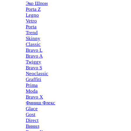
Эко Шпон
Porta Z
Legno
Vetro
Porta
Trend
Skinny
Classic
Bravo L
Bravo A
Twiggy
Bravo S
Neoclassic
Graffiti
Prima
Moda
Bravo X
Финиш Флекс
Glace
Gost
Direct
Винил