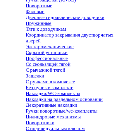
Поворотные
Фалевые
Дверные гидравлические доводчики
Пружинные
Тяги к доводчикам
Координатор закрывания двустворчатых
дверей
Электромеханические
Скрытой установки
Профессиональные
Со скользящей тягой
С рычажной тягой
Защелки
С ручками в комплекте
Без ручек в комплекте
Накладки/WC-комплекты
Накладки на раздельном основании
Декоративные накладки
Ручки поворотные/wc-комплекты
Цилиндровые механизмы
Поворотники
С индивидуальным ключом