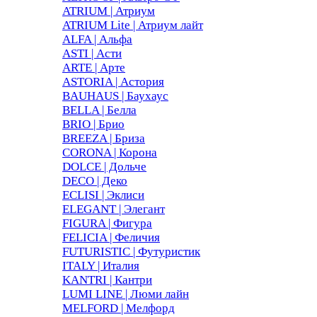
ATRIUM | Атриум
ATRIUM Lite | Атриум лайт
ALFA | Альфа
ASTI | Асти
ARTE | Арте
ASTORIA | Астория
BAUHAUS | Баухаус
BELLA | Белла
BRIO | Брио
BREEZA | Бриза
CORONA | Корона
DOLCE | Дольче
DECO | Деко
ECLISI | Эклиси
ELEGANT | Элегант
FIGURA | Фигура
FELICIA | Феличия
FUTURISTIC | Футуристик
ITALY | Италия
KANTRI | Кантри
LUMI LINE | Люми лайн
MELFORD | Мелфорд