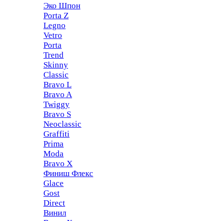
Эко Шпон
Porta Z
Legno
Vetro
Porta
Trend
Skinny
Classic
Bravo L
Bravo A
Twiggy
Bravo S
Neoclassic
Graffiti
Prima
Moda
Bravo X
Финиш Флекс
Glace
Gost
Direct
Винил