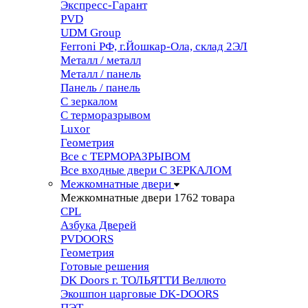
Экспресс-Гарант
PVD
UDM Group
Ferroni РФ, г.Йошкар-Ола, склад 2ЭЛ
Металл / металл
Металл / панель
Панель / панель
С зеркалом
С терморазрывом
Luxor
Геометрия
Все с ТЕРМОРАЗРЫВОМ
Все входные двери С ЗЕРКАЛОМ
Межкомнатные двери
Межкомнатные двери
1762 товара
CPL
Азбука Дверей
PVDOORS
Геометрия
Готовые решения
DK Doors г. ТОЛЬЯТТИ Веллюто
Экошпон царговые DK-DOORS
ПЭТ