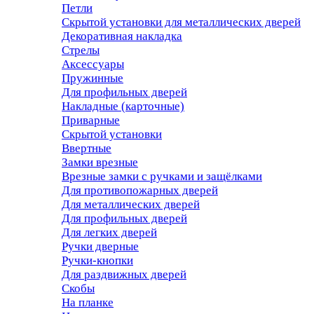
Петли
Скрытой установки для металлических дверей
Декоративная накладка
Стрелы
Аксессуары
Пружинные
Для профильных дверей
Накладные (карточные)
Приварные
Скрытой установки
Ввертные
Замки врезные
Врезные замки с ручками и защёлками
Для противопожарных дверей
Для металлических дверей
Для профильных дверей
Для легких дверей
Ручки дверные
Ручки-кнопки
Для раздвижных дверей
Скобы
На планке