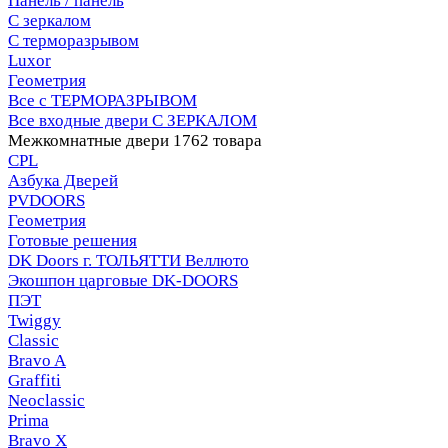
Панель / панель
С зеркалом
С терморазрывом
Luxor
Геометрия
Все с ТЕРМОРАЗРЫВОМ
Все входные двери С ЗЕРКАЛОМ
Межкомнатные двери
1762 товара
CPL
Азбука Дверей
PVDOORS
Геометрия
Готовые решения
DK Doors г. ТОЛЬЯТТИ Веллюто
Экошпон царговые DK-DOORS
ПЭТ
Twiggy
Classic
Bravo A
Graffiti
Neoclassic
Prima
Bravo X