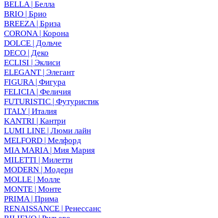
BELLA | Белла
BRIO | Брио
BREEZA | Бриза
CORONA | Корона
DOLCE | Дольче
DECO | Деко
ECLISI | Эклиси
ELEGANT | Элегант
FIGURA | Фигура
FELICIA | Феличия
FUTURISTIC | Футуристик
ITALY | Италия
KANTRI | Кантри
LUMI LINE | Люми лайн
MELFORD | Мелфорд
MIA MARIA | Мия Мария
MILETTI | Милетти
MODERN | Модерн
MOLLE | Молле
MONTE | Монте
PRIMA | Прима
RENAISSANCE | Ренессанс