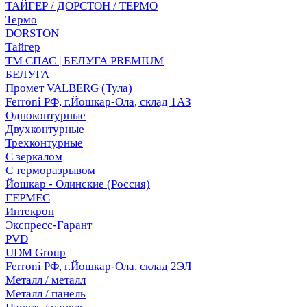
ТАЙГЕР / ДОРСТОН / ТЕРМО
Термо
DORSTON
Тайгер
ТМ СПАС | БЕЛУГА PREMIUM
БЕЛУГА
Промет VALBERG (Тула)
Ferroni РФ, г.Йошкар-Ола, склад 1АЗ
Одноконтурные
Двухконтурные
Трехконтурные
С зеркалом
С терморазрывом
Йошкар - Олинские (Россия)
ГЕРМЕС
Интекрон
Экспресс-Гарант
PVD
UDM Group
Ferroni РФ, г.Йошкар-Ола, склад 2ЭЛ
Металл / металл
Металл / панель