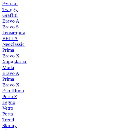
Эмалит
Twiggy
Graffiti
Bravo A
Bravo S
Геометрия
BELLA
Neoclassic
Prima
Bravo X
Хард Флекс
Moda
Bravo A
Prima
Bravo X
Эко Шпон
Porta Z
Legno
Vetro
Porta
Trend
Skinny