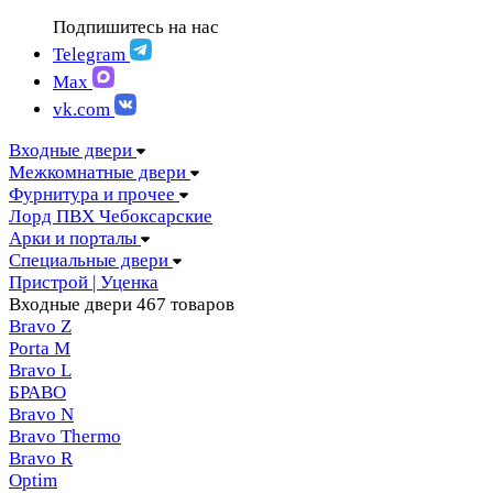
FIGURA | Фигура
АМПИР Массив Йошкар-Ола
Подпишитесь на нас
FELICIA | Феличия
ЛОРД Чебоксары
FUTURISTIC | Футуристик
Telegram
Складные двери
ITALY | Италия
Max
Скрытые двери
KANTRI | Кантри
vk.com
LUMI LINE | Люми лайн
MELFORD | Мелфорд
Входные двери
MIA MARIA | Мия Мария
Межкомнатные двери
MILETTI | Милетти
Фурнитура и прочее
MODERN | Модерн
Лорд ПВХ Чебоксарские
MOLLE | Молле
Арки и порталы
MONTE | Монте
Специальные двери
PRIMA | Прима
Пристрой | Уценка
RENAISSANCE | Ренессанс
Входные двери
467 товаров
RILIEVO | Рильево
Bravo Z
STYLE | Стайл
Porta М
TECHNO | Техно
Bravo L
TOCCO | ТОККО
БРАВО
VILLA KANTRI | Вилла кантри
Bravo N
Bravo Thermo
Bravo R
Optim