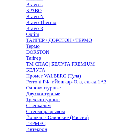
Bravo L
БРАВО
Bravo N
Bravo Thermo
Bravo R
Optim
ТАЙГЕР / ДОРСТОН / ТЕРМО
Термо
DORSTON
Тайгер
ТМ СПАС | БЕЛУГА PREMIUM
БЕЛУГА
Промет VALBERG (Тула)
Ferroni РФ, г.Йошкар-Ола, склад 1АЗ
Одноконтурные
Двухконтурные
Трехконтурные
С зеркалом
С терморазрывом
Йошкар - Олинские (Россия)
ГЕРМЕС
Интекрон