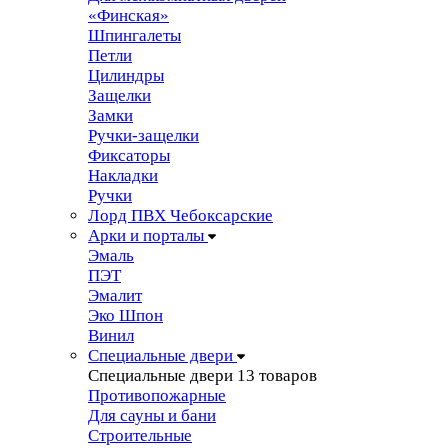
«Финская»
Шпингалеты
Петли
Цилиндры
Защелки
Замки
Ручки-защелки
Фиксаторы
Накладки
Ручки
Лорд ПВХ Чебоксарские
Арки и порталы
Эмаль
ПЭТ
Эмалит
Эко Шпон
Винил
Специальные двери
Специальные двери
13 товаров
Противопожарные
Для сауны и бани
Строительные