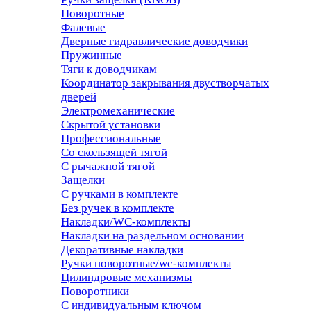
Поворотные
Фалевые
Дверные гидравлические доводчики
Пружинные
Тяги к доводчикам
Координатор закрывания двустворчатых
дверей
Электромеханические
Скрытой установки
Профессиональные
Со скользящей тягой
С рычажной тягой
Защелки
С ручками в комплекте
Без ручек в комплекте
Накладки/WC-комплекты
Накладки на раздельном основании
Декоративные накладки
Ручки поворотные/wc-комплекты
Цилиндровые механизмы
Поворотники
С индивидуальным ключом