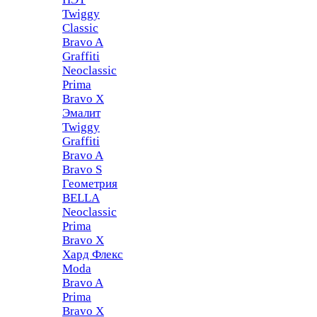
Twiggy
Classic
Bravo A
Graffiti
Neoclassic
Prima
Bravo X
Эмалит
Twiggy
Graffiti
Bravo A
Bravo S
Геометрия
BELLA
Neoclassic
Prima
Bravo X
Хард Флекс
Moda
Bravo A
Prima
Bravo X