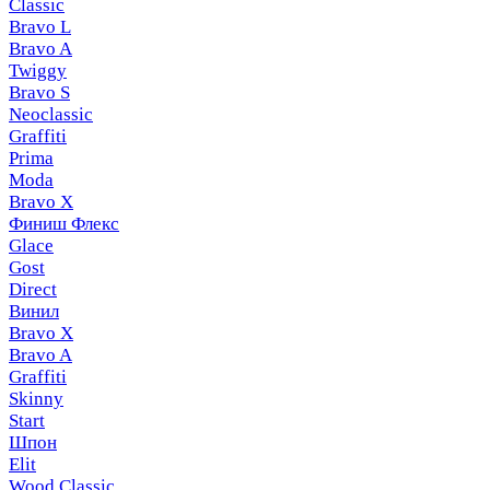
Classic
Bravo L
Bravo A
Twiggy
Bravo S
Neoclassic
Graffiti
Prima
Moda
Bravo X
Финиш Флекс
Glace
Gost
Direct
Винил
Bravo X
Bravo A
Graffiti
Skinny
Start
Шпон
Elit
Wood Classic