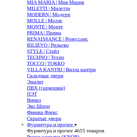
MIA MARIA | Мия Мария
MILETTI | Милетти
MODERN | Модерн
MOLLE | Молле
MONTE | Монте
PRIMA | Прима
RENAISSANCE | Ренессанс
RILIEVO | Рильево
STYLE | Стайл
TECHNO | Техно
TOCCO | ТОККО
VILLA KANTRI | Вилла кантри
Складные двери
Эмалит
ПВХ (гармошки)
ПЭТ
Винил
Эко Шпон
Финиш Флекс
Скрытые двери
Фурнитура и прочее
Фурнитура и прочее
4655 товаров
Ручки защелки (KNOB)