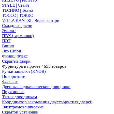
RILIEVO | Рильево
STYLE | Стайл
TECHNO | Техно
TOCCO | ТОККО
VILLA KANTRI | Вилла кантри
Складные двери
Эмалит
ПВХ (гармошки)
ПЭТ
Винил
Эко Шпон
Финиш Флекс
Скрытые двери
Фурнитура и прочее
4655 товаров
Ручки защелки (KNOB)
Поворотные
Фалевые
Дверные гидравлические доводчики
Пружинные
Тяги к доводчикам
Координатор закрывания двустворчатых дверей
Электромеханические
Скрытой установки