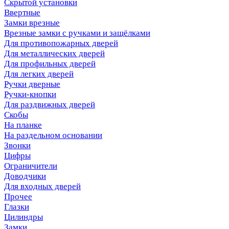
Скрытой установки
Ввертные
Замки врезные
Врезные замки с ручками и защёлками
Для противопожарных дверей
Для металлических дверей
Для профильных дверей
Для легких дверей
Ручки дверные
Ручки-кнопки
Для раздвижных дверей
Скобы
На планке
На раздельном основании
Звонки
Цифры
Ограничители
Доводчики
Для входных дверей
Прочее
Глазки
Цилиндры
Замки