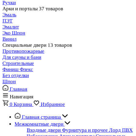
Ручки
Арки и порталы
37 товаров
Эмаль
ПЭТ
Эмалит
Эко Шпон
Винил
Специальные двери
13 товаров
Противопожарные
Для сауны и бани
Строительные
Финиш Флекс
Без отделки
Шпон
Главная
Навигация
0
Корзина
Избранное
Главная страница
Межкомнатные двери
Входные двери
Фурнитура и прочее
Лорд ПВХ