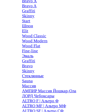
Bravo X
Bravo A
Graffiti
Skinny
Start
Шпон
Elit
Wood Classic
Wood Modern
Wood Flat
Fine-line
Эмаль
Graffiti
Bravo
Skinny
Стеклянные
Sauna
Массив
АМПИР Массив Йошкар-Ола
ЛОРД Чебоксары
ALTRO F | Альтро Ф
ALTRO MF | Альтро МФ
ALTRO SF | Альтро СФ