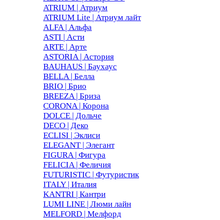
ATRIUM | Атриум
ATRIUM Lite | Атриум лайт
ALFA | Альфа
ASTI | Асти
ARTE | Арте
ASTORIA | Астория
BAUHAUS | Баухаус
BELLA | Белла
BRIO | Брио
BREEZA | Бриза
CORONA | Корона
DOLCE | Дольче
DECO | Деко
ECLISI | Эклиси
ELEGANT | Элегант
FIGURA | Фигура
FELICIA | Феличия
FUTURISTIC | Футуристик
ITALY | Италия
KANTRI | Кантри
LUMI LINE | Люми лайн
MELFORD | Мелфорд