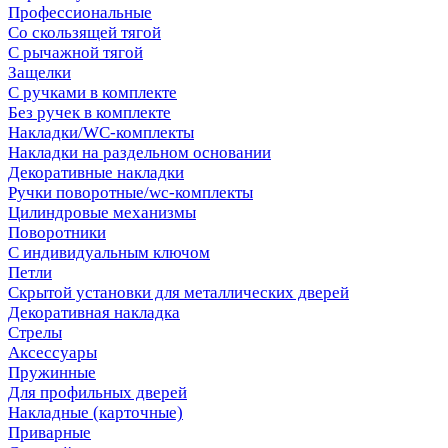
Профессиональные
Со скользящей тягой
С рычажной тягой
Защелки
С ручками в комплекте
Без ручек в комплекте
Накладки/WC-комплекты
Накладки на раздельном основании
Декоративные накладки
Ручки поворотные/wc-комплекты
Цилиндровые механизмы
Поворотники
С индивидуальным ключом
Петли
Скрытой установки для металлических дверей
Декоративная накладка
Стрелы
Аксессуары
Пружинные
Для профильных дверей
Накладные (карточные)
Приварные