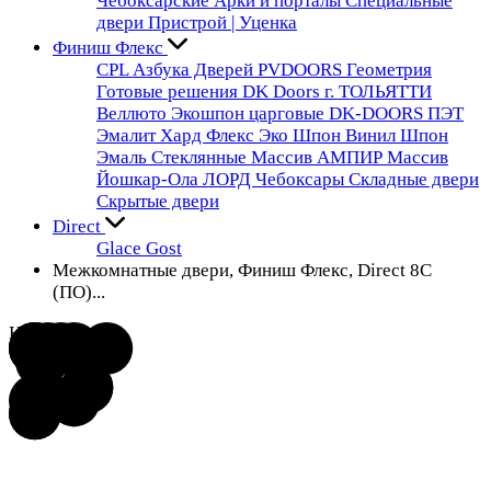
Чебоксарские
Арки и порталы
Специальные
двери
Пристрой | Уценка
Финиш Флекс
CPL
Азбука Дверей
PVDOORS
Геометрия
Готовые решения
DK Doors г. ТОЛЬЯТТИ
Веллюто
Экошпон царговые DK-DOORS
ПЭТ
Эмалит
Хард Флекс
Эко Шпон
Винил
Шпон
Эмаль
Стеклянные
Массив
АМПИР Массив
Йошкар-Ола
ЛОРД Чебоксары
Складные двери
Скрытые двери
Direct
Glace
Gost
Межкомнатные двери, Финиш Флекс, Direct 8С
(ПО)...
На складе