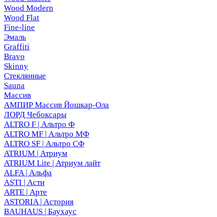
Wood Modern
Wood Flat
Fine-line
Эмаль
Graffiti
Bravo
Skinny
Стеклянные
Sauna
Массив
АМПИР Массив Йошкар-Ола
ЛОРД Чебоксары
ALTRO F | Альтро Ф
ALTRO MF | Альтро МФ
ALTRO SF | Альтро СФ
ATRIUM | Атриум
ATRIUM Lite | Атриум лайт
ALFA | Альфа
ASTI | Асти
ARTE | Арте
ASTORIA | Астория
BAUHAUS | Баухаус